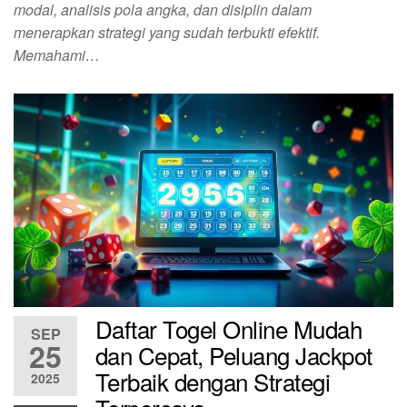
modal, analisis pola angka, dan disiplin dalam
menerapkan strategi yang sudah terbukti efektif.
Memahami…
Daftar Togel Online Mudah
SEP
25
dan Cepat, Peluang Jackpot
Terbaik dengan Strategi
2025