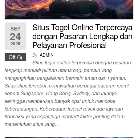
Situs Togel Online Terpercaya
SEP
24
dengan Pasaran Lengkap dan
Pelayanan Profesional
2025
By
ADMIN
Off
Situs togel online terpercaya dengan pasaran
lengkap menjadi pilihan utama bagi pemain yang
menginginkan pengalaman bermain aman dan nyaman.
Situs-situs tersebut menawarkan berbagai pasaran resmi
seperti Singapore, Hong Kong, Sydney, dan lainnya,
sehingga memberikan banyak opsi untuk mencoba
keberuntungan. Keberadaan lisensi resmi dan layanan
transaksi yang cepat juga menjadi faktor penting dalam
menentukan situs yang…