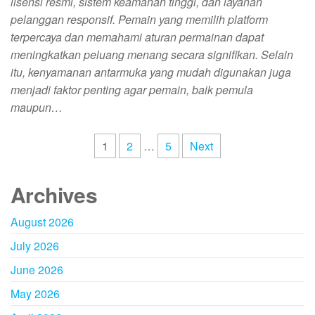
lisensi resmi, sistem keamanan tinggi, dan layanan
pelanggan responsif. Pemain yang memilih platform
terpercaya dan memahami aturan permainan dapat
meningkatkan peluang menang secara signifikan. Selain
itu, kenyamanan antarmuka yang mudah digunakan juga
menjadi faktor penting agar pemain, baik pemula
maupun…
Posts
1
2
…
5
Next
pagination
Archives
August 2026
July 2026
June 2026
May 2026