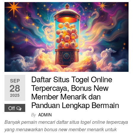
Daftar Situs Togel Online
SEP
28
Terpercaya, Bonus New
Member Menarik dan
2025
Panduan Lengkap Bermain
Off
By
ADMIN
Banyak pemain mencari daftar situs togel online terpercaya
yang menawarkan bonus new member menarik untuk