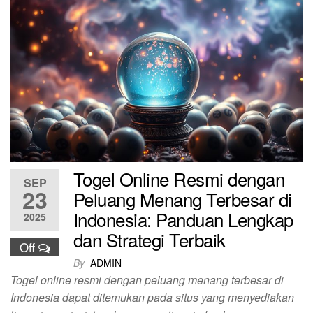
Togel Online Resmi dengan
SEP
23
Peluang Menang Terbesar di
Indonesia: Panduan Lengkap
2025
dan Strategi Terbaik
Off
By
ADMIN
Togel online resmi dengan peluang menang terbesar di
Indonesia dapat ditemukan pada situs yang menyediakan