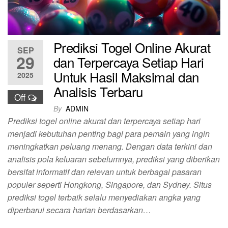
Prediksi Togel Online Akurat
SEP
29
dan Terpercaya Setiap Hari
Untuk Hasil Maksimal dan
2025
Analisis Terbaru
Off
By
ADMIN
Prediksi togel online akurat dan terpercaya setiap hari
menjadi kebutuhan penting bagi para pemain yang ingin
meningkatkan peluang menang. Dengan data terkini dan
analisis pola keluaran sebelumnya, prediksi yang diberikan
bersifat informatif dan relevan untuk berbagai pasaran
populer seperti Hongkong, Singapore, dan Sydney. Situs
prediksi togel terbaik selalu menyediakan angka yang
diperbarui secara harian berdasarkan…