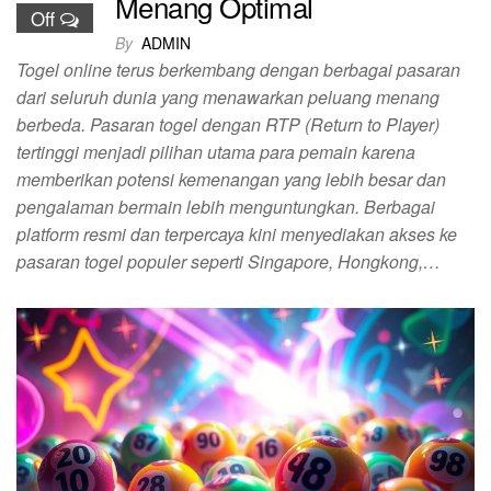
Menang Optimal
Off
By
ADMIN
Togel online terus berkembang dengan berbagai pasaran
dari seluruh dunia yang menawarkan peluang menang
berbeda. Pasaran togel dengan RTP (Return to Player)
tertinggi menjadi pilihan utama para pemain karena
memberikan potensi kemenangan yang lebih besar dan
pengalaman bermain lebih menguntungkan. Berbagai
platform resmi dan terpercaya kini menyediakan akses ke
pasaran togel populer seperti Singapore, Hongkong,…