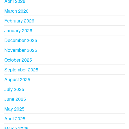
April 2026
March 2026
February 2026
January 2026
December 2025
November 2025
October 2025
September 2025
August 2025
July 2025
June 2025
May 2025
April 2025
March 2025