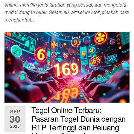
online, memilih jenis taruhan yang sesuai, dan mengelola
modal dengan bijak. Selain itu, artikel ini menjelaskan cara
menghindari…
Togel Online Terbaru:
SEP
30
Pasaran Togel Dunia dengan
RTP Tertinggi dan Peluang
2025