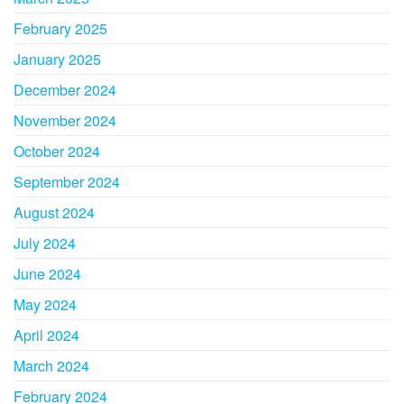
February 2025
January 2025
December 2024
November 2024
October 2024
September 2024
August 2024
July 2024
June 2024
May 2024
April 2024
March 2024
February 2024