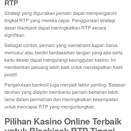
RTP
Strategi yang digunakan pemain dapat mempengaruhi
tingkat RTP yang mereka capai. Penggunaan strategi
dasar blackjack dapat meningkatkan RTP secara
signifikan.
Sebagai contoh, pemain yang memahami kapan harus
memukul atau berdiri berdasarkan tangan yang ada serta
kartu dealer dapat mengurangi keunggulan kasino. Ini
memberikan peluang lebih baik untuk mendapatkan hasil
positif.
Pengelolaan bankroll juga menjadi faktor penting. Batasan
taruhan yang disiplin membantu pemain bertahan lebih
lama dalam permainan dan meningkatkan kesempatan
untuk mencapai RTP yang menguntungkan.
Pilihan Kasino Online Terbaik
untuk Blackjack RTP Tinggi