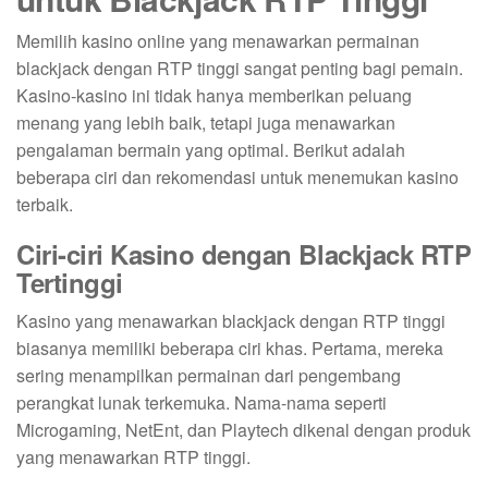
Memilih kasino online yang menawarkan permainan
blackjack dengan RTP tinggi sangat penting bagi pemain.
Kasino-kasino ini tidak hanya memberikan peluang
menang yang lebih baik, tetapi juga menawarkan
pengalaman bermain yang optimal. Berikut adalah
beberapa ciri dan rekomendasi untuk menemukan kasino
terbaik.
Ciri-ciri Kasino dengan Blackjack RTP
Tertinggi
Kasino yang menawarkan blackjack dengan RTP tinggi
biasanya memiliki beberapa ciri khas. Pertama, mereka
sering menampilkan permainan dari pengembang
perangkat lunak terkemuka. Nama-nama seperti
Microgaming, NetEnt, dan Playtech dikenal dengan produk
yang menawarkan RTP tinggi.