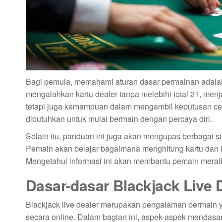
Bagi pemula, memahami aturan dasar permainan adalah
mengalahkan kartu dealer tanpa melebihi total 21, me
tetapi juga kemampuan dalam mengambil keputusan ce
dibutuhkan untuk mulai bermain dengan percaya diri.
Selain itu, panduan ini juga akan mengupas berbagai 
Pemain akan belajar bagaimana menghitung kartu dan 
Mengetahui informasi ini akan membantu pemain meraih 
Dasar-dasar Blackjack Live 
Blackjack live dealer merupakan pengalaman bermain
secara online. Dalam bagian ini, aspek-aspek mendasar d