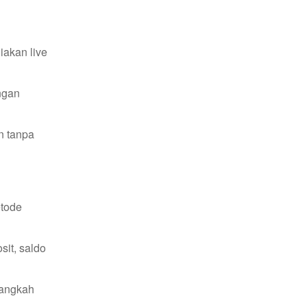
iakan live
ngan
n tanpa
etode
sit, saldo
langkah