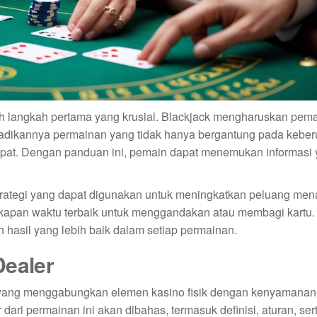
 langkah pertama yang krusial. Blackjack mengharuskan pema
njadikannya permainan yang tidak hanya bergantung pada kebe
pat. Dengan panduan ini, pemain dapat menemukan informasi
strategi yang dapat digunakan untuk meningkatkan peluang men
kapan waktu terbaik untuk menggandakan atau membagi kartu.
hasil yang lebih baik dalam setiap permainan.
Dealer
 yang menggabungkan elemen kasino fisik dengan kenyamanan
ari permainan ini akan dibahas, termasuk definisi, aturan, ser