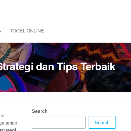
A
TOGEL ONLINE
rategi dan Tips Terbaik
Search
gan
Search
ngalaman
trategi