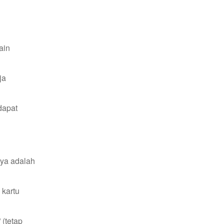
ain
ja
dapat
nya adalah
 kartu
 (tetap