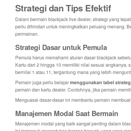
Strategi dan Tips Efektif
Dalam bermain blackjack live dealer, strategi yang te
perlu dihindari untuk meningkatkan peluang menang. Ber
permainan.
Strategi Dasar untuk Pemula
Pemula harus memahami aturan dasar blackjack sebelum
Kartu dari 2 hingga 10 memiliki nilai sesuai angkanya, 
bernilai 1 atau 11, tergantung mana yang lebih mengun
Pemain juga perlu belajar
menggunakan tabel strateg
pemain dan kartu dealer. Contohnya, jika pemain memil
Menguasai dasar-dasar ini membantu pemain membuat k
Manajemen Modal Saat Bermain
Manajemen modal yang baik sangat penting dalam bla
Ini termasuk menentukan berapa banyak uang yang siap 