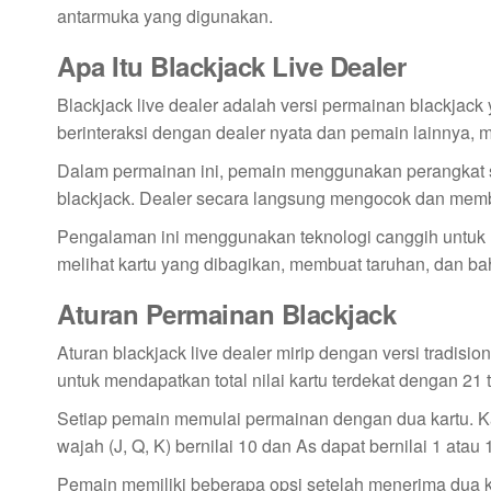
antarmuka yang digunakan.
Apa Itu Blackjack Live Dealer
Blackjack live dealer adalah versi permainan blackjac
berinteraksi dengan dealer nyata dan pemain lainnya, 
Dalam permainan ini, pemain menggunakan perangkat 
blackjack. Dealer secara langsung mengocok dan memb
Pengalaman ini menggunakan teknologi canggih untuk 
melihat kartu yang dibagikan, membuat taruhan, dan bah
Aturan Permainan Blackjack
Aturan blackjack live dealer mirip dengan versi tradis
untuk mendapatkan total nilai kartu terdekat dengan 21 
Setiap pemain memulai permainan dengan dua kartu. Ka
wajah (J, Q, K) bernilai 10 dan As dapat bernilai 1 atau 
Pemain memiliki beberapa opsi setelah menerima dua kar