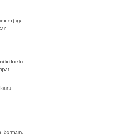
 umum juga
kan
ilai kartu
.
dapat
 kartu
i bermain.