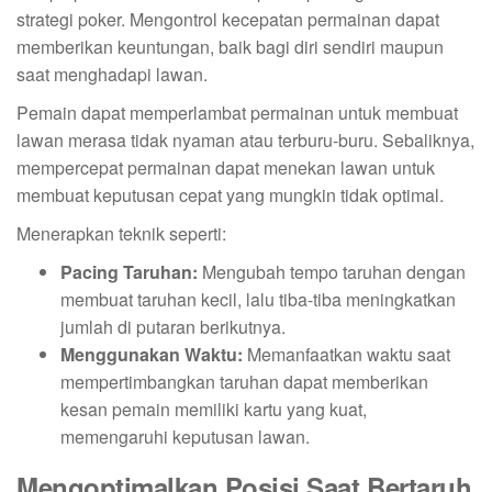
strategi poker. Mengontrol kecepatan permainan dapat
memberikan keuntungan, baik bagi diri sendiri maupun
saat menghadapi lawan.
Pemain dapat memperlambat permainan untuk membuat
lawan merasa tidak nyaman atau terburu-buru. Sebaliknya,
mempercepat permainan dapat menekan lawan untuk
membuat keputusan cepat yang mungkin tidak optimal.
Menerapkan teknik seperti:
Pacing Taruhan:
Mengubah tempo taruhan dengan
membuat taruhan kecil, lalu tiba-tiba meningkatkan
jumlah di putaran berikutnya.
Menggunakan Waktu:
Memanfaatkan waktu saat
mempertimbangkan taruhan dapat memberikan
kesan pemain memiliki kartu yang kuat,
memengaruhi keputusan lawan.
Mengoptimalkan Posisi Saat Bertaruh