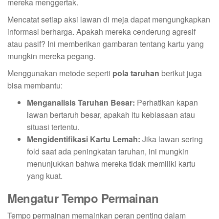
mereka menggertak.
Mencatat setiap aksi lawan di meja dapat mengungkapkan
informasi berharga. Apakah mereka cenderung agresif
atau pasif? Ini memberikan gambaran tentang kartu yang
mungkin mereka pegang.
Menggunakan metode seperti
pola taruhan
berikut juga
bisa membantu:
Menganalisis Taruhan Besar:
Perhatikan kapan
lawan bertaruh besar, apakah itu kebiasaan atau
situasi tertentu.
Mengidentifikasi Kartu Lemah:
Jika lawan sering
fold saat ada peningkatan taruhan, ini mungkin
menunjukkan bahwa mereka tidak memiliki kartu
yang kuat.
Mengatur Tempo Permainan
Tempo permainan memainkan peran penting dalam