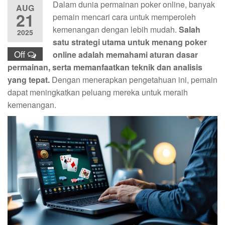
Dalam dunia permainan poker online, banyak
AUG
21
pemain mencari cara untuk memperoleh
kemenangan dengan lebih mudah.
Salah
2025
satu strategi utama untuk menang poker
Off
online adalah memahami aturan dasar
permainan, serta memanfaatkan teknik dan analisis
yang tepat.
Dengan menerapkan pengetahuan ini, pemain
dapat meningkatkan peluang mereka untuk meraih
kemenangan.