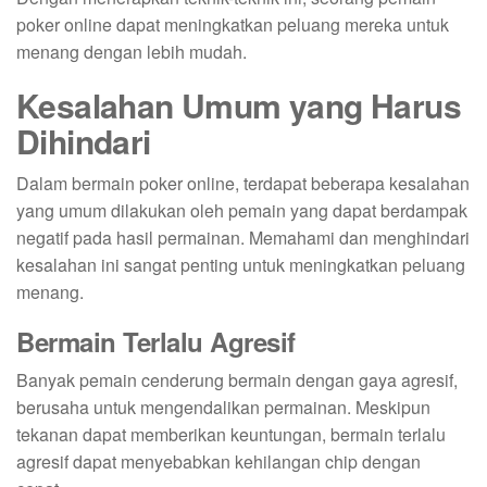
poker online dapat meningkatkan peluang mereka untuk
menang dengan lebih mudah.
Kesalahan Umum yang Harus
Dihindari
Dalam bermain poker online, terdapat beberapa kesalahan
yang umum dilakukan oleh pemain yang dapat berdampak
negatif pada hasil permainan. Memahami dan menghindari
kesalahan ini sangat penting untuk meningkatkan peluang
menang.
Bermain Terlalu Agresif
Banyak pemain cenderung bermain dengan gaya agresif,
berusaha untuk mengendalikan permainan. Meskipun
tekanan dapat memberikan keuntungan, bermain terlalu
agresif dapat menyebabkan kehilangan chip dengan