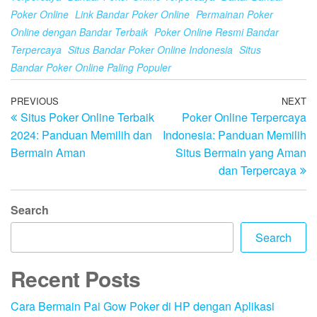
Poker Online
Link Bandar Poker Online
Permainan Poker
Online dengan Bandar Terbaik
Poker Online Resmi Bandar
Terpercaya
Situs Bandar Poker Online Indonesia
Situs
Bandar Poker Online Paling Populer
Post
Previous
PREVIOUS
NEXT
N
Situs Poker Online Terbaik
Poker Online Terpercaya
Post
Po
navigation
2024: Panduan Memilih dan
Indonesia: Panduan Memilih
Bermain Aman
Situs Bermain yang Aman
dan Terpercaya
Search
Search
Recent Posts
Cara Bermain Pai Gow Poker di HP dengan Aplikasi