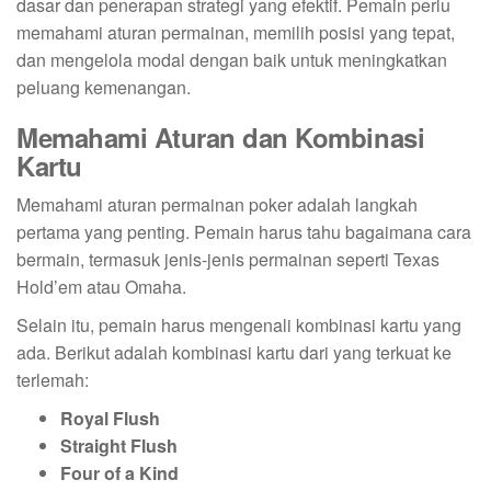
dasar dan penerapan strategi yang efektif. Pemain perlu
memahami aturan permainan, memilih posisi yang tepat,
dan mengelola modal dengan baik untuk meningkatkan
peluang kemenangan.
Memahami Aturan dan Kombinasi
Kartu
Memahami aturan permainan poker adalah langkah
pertama yang penting. Pemain harus tahu bagaimana cara
bermain, termasuk jenis-jenis permainan seperti Texas
Hold’em atau Omaha.
Selain itu, pemain harus mengenali kombinasi kartu yang
ada. Berikut adalah kombinasi kartu dari yang terkuat ke
terlemah:
Royal Flush
Straight Flush
Four of a Kind