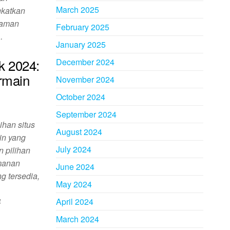
March 2025
gkatkan
laman
February 2025
…
January 2025
k 2024:
December 2024
rmain
November 2024
October 2024
September 2024
ihan situs
August 2024
in yang
July 2024
n pilihan
manan
June 2024
g tersedia,
May 2024
4
April 2024
March 2024