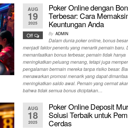
Poker Online dengan Bo
AUG
19
Terbesar: Cara Memaksi
Keuntungan Anda
2025
By
ADMIN
Off
Dalam dunia poker online, bonus besar
menjadi faktor penentu yang menarik pemain baru.
memanfaatkan bonus terbesar, pemain tidak hanya
meningkatkan peluang menang, tetapi juga memper
pengalaman bermain mereka tanpa risiko besar. Ban
menawarkan promosi menarik yang dapat dimanfaa
meningkatkan saldo awal. Pemain yang cermat akan
bahwa tidak semua bonus diciptakan…
Poker Online Deposit Mu
AUG
18
Solusi Terbaik untuk Pem
Cerdas
2025