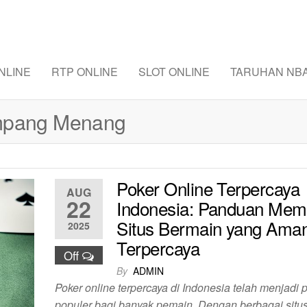
NLINE
RTP ONLINE
SLOT ONLINE
TARUHAN NB
ampang Menang
Poker Online Terpercaya
AUG
22
Indonesia: Panduan Memi
Situs Bermain yang Ama
2025
Terpercaya
Off
By
ADMIN
Poker online terpercaya di Indonesia telah menjadi p
populer bagi banyak pemain. Dengan berbagai situ