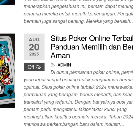
menerapkan pengetahuan ini, pemain dapat menin
peluang mereka untuk meraih kemenangan. Penga
bermain juga sangat penting. Mereka yang berlatih
Situs Poker Online Terbai
AUG
20
Panduan Memilih dan Be
Aman
2025
By
ADMIN
Off
Di dunia permainan poker online, pemil
yang tepat sangat penting untuk pengalaman berma
optimal. Situs poker online terbaik 2024 menawarka
permainan yang beragam, bonus menarik, dan kea
transaksi yang terjamin. Dengan banyaknya opsi yan
pemain perlu mengetahui faktor-faktor kunci yang
meningkatkan kualitas bermain mereka. Tahun 202
membawa perkembangan baru dalam industri…