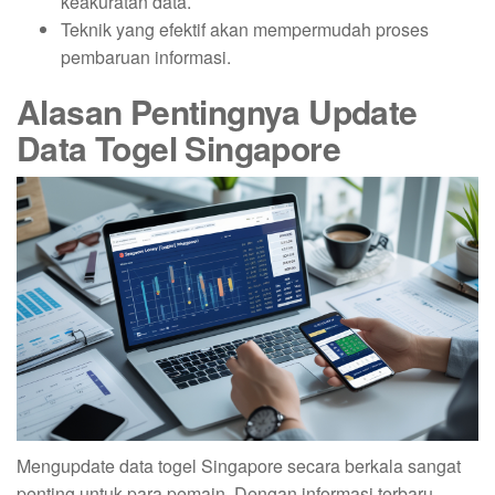
keakuratan data.
Teknik yang efektif akan mempermudah proses
pembaruan informasi.
Alasan Pentingnya Update
Data Togel Singapore
Mengupdate data togel Singapore secara berkala sangat
penting untuk para pemain. Dengan informasi terbaru,