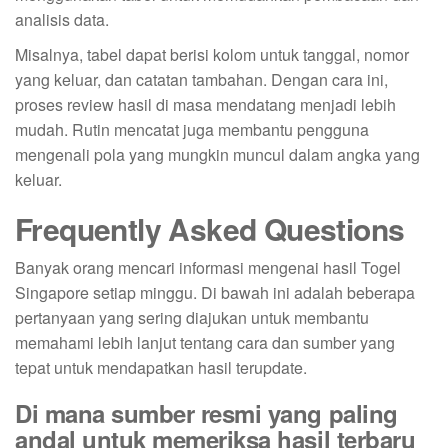
analisis data.
Misalnya, tabel dapat berisi kolom untuk tanggal, nomor
yang keluar, dan catatan tambahan. Dengan cara ini,
proses review hasil di masa mendatang menjadi lebih
mudah. Rutin mencatat juga membantu pengguna
mengenali pola yang mungkin muncul dalam angka yang
keluar.
Frequently Asked Questions
Banyak orang mencari informasi mengenai hasil Togel
Singapore setiap minggu. Di bawah ini adalah beberapa
pertanyaan yang sering diajukan untuk membantu
memahami lebih lanjut tentang cara dan sumber yang
tepat untuk mendapatkan hasil terupdate.
Di mana sumber resmi yang paling
andal untuk memeriksa hasil terbaru