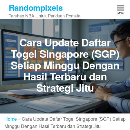
Skip
Randompixels
to
Menu
Taruhan NBA Untuk Panduan Pemula
the
content
Cara Update Daftar
Togel Singapore (SGP)
Setiap Minggu Dengan
Hasil Terbaru dan
Strategi Jitu
Home
»
Cara Update Daftar Togel Singapore (SGP) Setiap
Minggu Dengan Hasil Terbaru dan Strategi Jitu