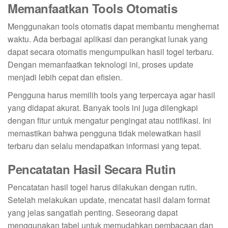
Memanfaatkan Tools Otomatis
Menggunakan tools otomatis dapat membantu menghemat
waktu. Ada berbagai aplikasi dan perangkat lunak yang
dapat secara otomatis mengumpulkan hasil togel terbaru.
Dengan memanfaatkan teknologi ini, proses update
menjadi lebih cepat dan efisien.
Pengguna harus memilih tools yang terpercaya agar hasil
yang didapat akurat. Banyak tools ini juga dilengkapi
dengan fitur untuk mengatur pengingat atau notifikasi. Ini
memastikan bahwa pengguna tidak melewatkan hasil
terbaru dan selalu mendapatkan informasi yang tepat.
Pencatatan Hasil Secara Rutin
Pencatatan hasil togel harus dilakukan dengan rutin.
Setelah melakukan update, mencatat hasil dalam format
yang jelas sangatlah penting. Seseorang dapat
menggunakan tabel untuk memudahkan pembacaan dan