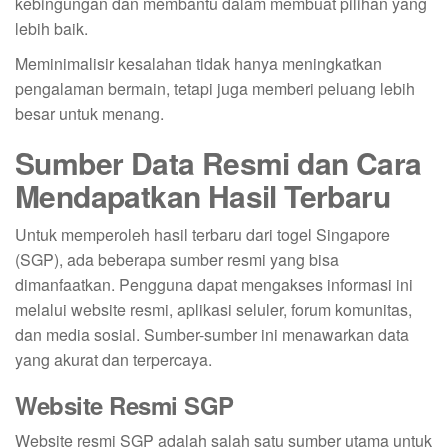
kebingungan dan membantu dalam membuat pilihan yang
lebih baik.
Meminimalisir kesalahan tidak hanya meningkatkan
pengalaman bermain, tetapi juga memberi peluang lebih
besar untuk menang.
Sumber Data Resmi dan Cara
Mendapatkan Hasil Terbaru
Untuk memperoleh hasil terbaru dari togel Singapore
(SGP), ada beberapa sumber resmi yang bisa
dimanfaatkan. Pengguna dapat mengakses informasi ini
melalui website resmi, aplikasi seluler, forum komunitas,
dan media sosial. Sumber-sumber ini menawarkan data
yang akurat dan terpercaya.
Website Resmi SGP
Website resmi SGP adalah salah satu sumber utama untuk