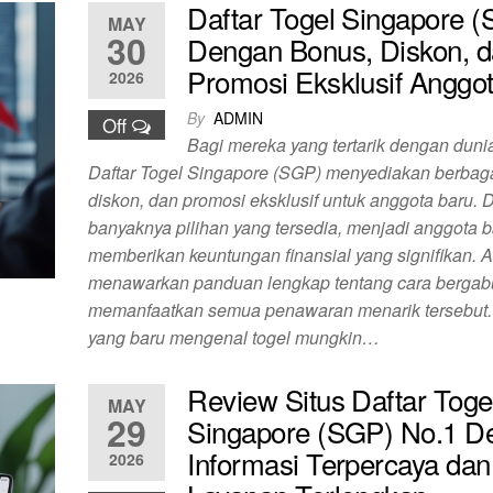
Daftar Togel Singapore 
MAY
30
Dengan Bonus, Diskon, 
Promosi Eksklusif Anggo
2026
By
ADMIN
Off
Bagi mereka yang tertarik dengan dunia
Daftar Togel Singapore (SGP) menyediakan berbag
diskon, dan promosi eksklusif untuk anggota baru.
banyaknya pilihan yang tersedia, menjadi anggota b
memberikan keuntungan finansial yang signifikan. Art
menawarkan panduan lengkap tentang cara berga
memanfaatkan semua penawaran menarik tersebut
yang baru mengenal togel mungkin…
Review Situs Daftar Toge
MAY
29
Singapore (SGP) No.1 D
Informasi Terpercaya dan
2026