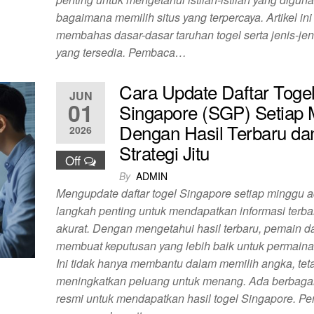
bagaimana memilih situs yang terpercaya. Artikel in
membahas dasar-dasar taruhan togel serta jenis-jen
yang tersedia. Pembaca…
Cara Update Daftar Toge
JUN
01
Singapore (SGP) Setiap 
Dengan Hasil Terbaru da
2026
Strategi Jitu
Off
By
ADMIN
Mengupdate daftar togel Singapore setiap minggu 
langkah penting untuk mendapatkan informasi terba
akurat. Dengan mengetahui hasil terbaru, pemain d
membuat keputusan yang lebih baik untuk permain
Ini tidak hanya membantu dalam memilih angka, teta
meningkatkan peluang untuk menang. Ada berbaga
resmi untuk mendapatkan hasil togel Singapore. P