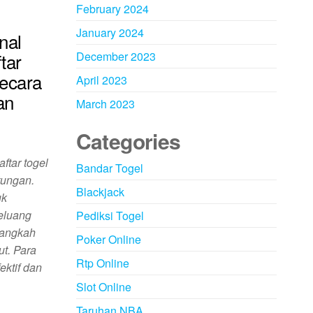
February 2024
January 2024
nal
tar
December 2023
ecara
April 2023
an
March 2023
Categories
ftar togel
Bandar Togel
tungan.
Blackjack
uk
eluang
Pediksi Togel
langkah
Poker Online
ut. Para
Rtp Online
ektif dan
Slot Online
Taruhan NBA