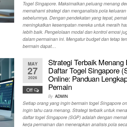
Togel Singapore. Maksimalkan peluang menang d
memahami strategi dan menganalisis pola keluaran
sebelumnya. Dengan pendekatan yang tepat, pemai
meningkatkan kesempatan mereka untuk meraih has
lebih baik. Pengelolaan modal dan kontrol emosi ju
dalam permainan ini. Mengatur budget dan tetap te
bermain dapat…
Strategi Terbaik Menang 
MAY
27
Daftar Togel Singapore 
Online: Panduan Lengkap
2026
Pemain
Off
By
ADMIN
Setiap orang yang ingin bermain togel Singapore on
ingin tahu cara menang. Strategi terbaik untuk men
daftar togel Singapore (SGP) adalah dengan mema
kerja permainan dan menerapkan analisis pola secar