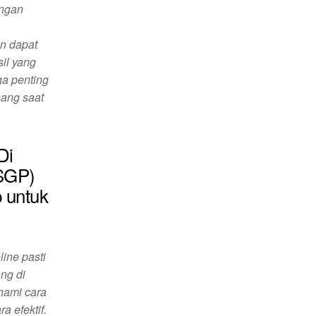
engan
n dapat
il yang
ga penting
nang saat
Di
(SGP)
 untuk
line pasti
ang di
hami cara
a efektif.