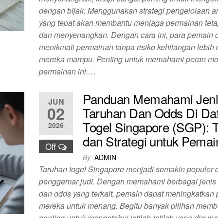
dengan bijak. Menggunakan strategi pengelolaan 
yang tepat akan membantu menjaga permainan tet
dan menyenangkan. Dengan cara ini, para pemain 
menikmati permainan tanpa risiko kehilangan lebih 
mereka mampu. Penting untuk memahami peran mo
permainan ini.…
Panduan Memahami Jeni
JUN
02
Taruhan Dan Odds Di Daf
Togel Singapore (SGP): 
2026
dan Strategi untuk Pemai
Off
By
ADMIN
Taruhan togel Singapore menjadi semakin populer 
penggemar judi. Dengan memahami berbagai jenis 
dan odds yang terkait, pemain dapat meningkatkan
mereka untuk menang. Begitu banyak pilihan memb
penting untuk mengetahui istilah-istilah yang digun