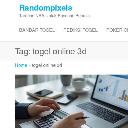
Skip
Randompixels
to
Taruhan NBA Untuk Panduan Pemula
the
content
BANDAR TOGEL
PEDIKSI TOGEL
POKER O
Tag:
togel online 3d
Home
»
togel online 3d