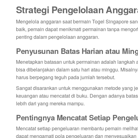
Strategi Pengelolaan Anggar
Mengelola anggaran saat bermain Togel Singapore sang
baik, pemain dapat menikmati permainan tanpa mengor
penting dalam pengelolaan anggaran.
Penyusunan Batas Harian atau Min
Menetapkan batasan untuk permainan adalah langkah 
bisa dibelanjakan dalam satu hari atau minggu. Misaln
harus berpegang teguh pada jumlah tersebut.
Sangat disarankan untuk menggunakan metode yang jel
keuangan atau mencatat di buku. Dengan adanya batasan
lebih dari yang mereka mampu.
Pentingnya Mencatat Setiap Pengel
Mencatat setiap pengeluaran membantu pemain melihat 
dapat mengamati pola pengeluaran dan menyesuaikan an