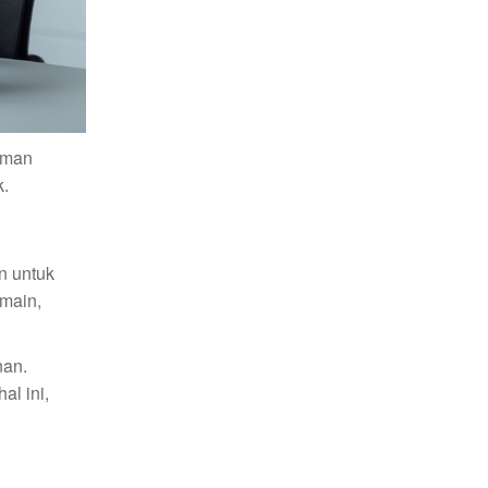
aman
k.
n untuk
main,
nan.
l ini,