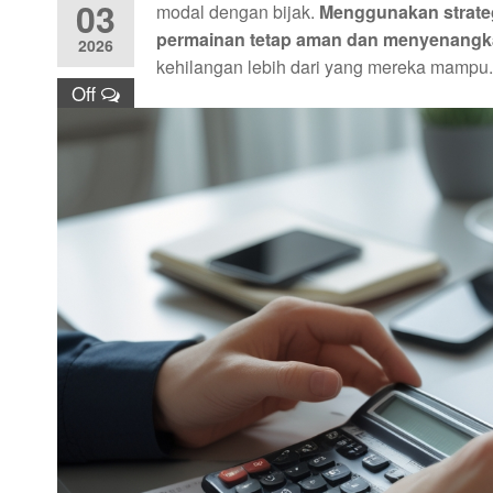
03
modal dengan bijak.
Menggunakan strate
permainan tetap aman dan menyenangk
2026
kehilangan lebih dari yang mereka mampu.
Off