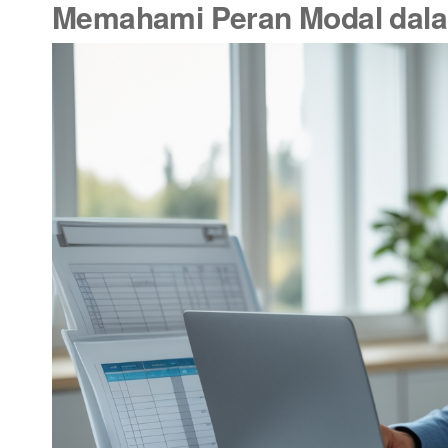
Memahami Peran Modal dala