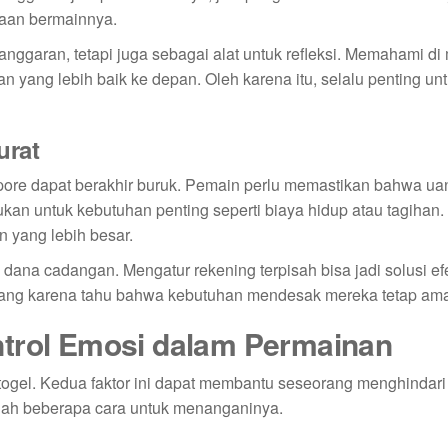
saan bermainnya.
anggaran, tetapi juga sebagai alat untuk refleksi. Memahami d
yang lebih baik ke depan. Oleh karena itu, selalu penting un
urat
ore dapat berakhir buruk. Pemain perlu memastikan bahwa ua
an untuk kebutuhan penting seperti biaya hidup atau tagihan.
 yang lebih besar.
na cadangan. Mengatur rekening terpisah bisa jadi solusi efek
enang karena tahu bahwa kebutuhan mendesak mereka tetap am
ntrol Emosi dalam Permainan
n togel. Kedua faktor ini dapat membantu seseorang menghindar
alah beberapa cara untuk menanganinya.