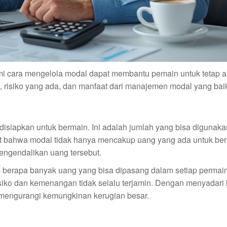
ami cara mengelola modal dapat membantu pemain untuk tetap 
, risiko yang ada, dan manfaat dari manajemen modal yang bai
isiapkan untuk bermain. Ini adalah jumlah yang bisa digunaka
at bahwa modal tidak hanya mencakup uang yang ada untuk ber
ngendalikan uang tersebut.
s berapa banyak uang yang bisa dipasang dalam setiap permai
ko dan kemenangan tidak selalu terjamin. Dengan menyadari ha
mengurangi kemungkinan kerugian besar.