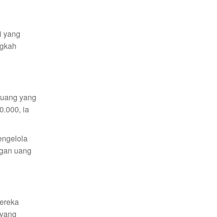
i yang
ngkah
 uang yang
0.000, ia
engelola
ngan uang
mereka
 yang