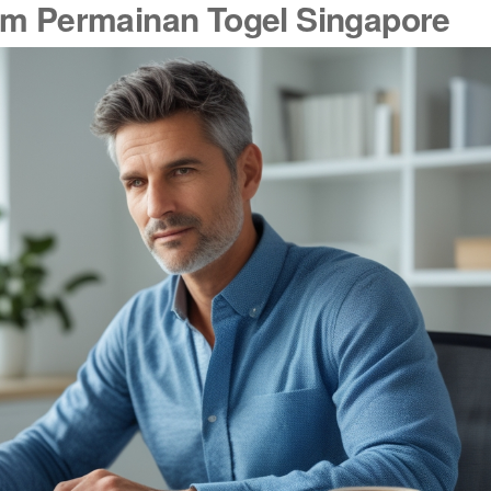
m Permainan Togel Singapore