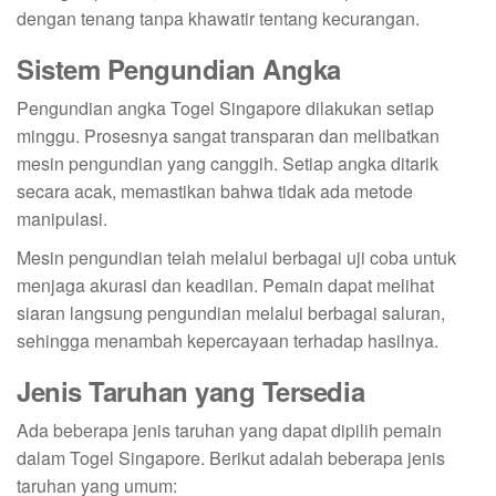
dengan tenang tanpa khawatir tentang kecurangan.
Sistem Pengundian Angka
Pengundian angka Togel Singapore dilakukan setiap
minggu. Prosesnya sangat transparan dan melibatkan
mesin pengundian yang canggih. Setiap angka ditarik
secara acak, memastikan bahwa tidak ada metode
manipulasi.
Mesin pengundian telah melalui berbagai uji coba untuk
menjaga akurasi dan keadilan. Pemain dapat melihat
siaran langsung pengundian melalui berbagai saluran,
sehingga menambah kepercayaan terhadap hasilnya.
Jenis Taruhan yang Tersedia
Ada beberapa jenis taruhan yang dapat dipilih pemain
dalam Togel Singapore. Berikut adalah beberapa jenis
taruhan yang umum: