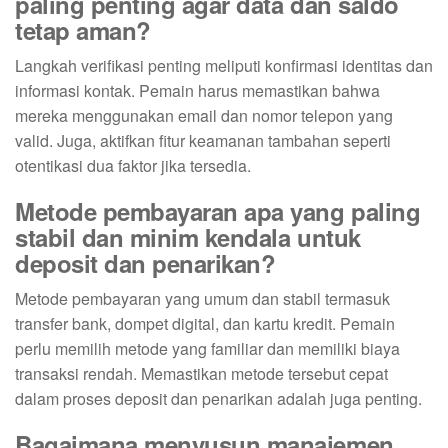
paling penting agar data dan saldo
tetap aman?
Langkah verifikasi penting meliputi konfirmasi identitas dan
informasi kontak. Pemain harus memastikan bahwa
mereka menggunakan email dan nomor telepon yang
valid. Juga, aktifkan fitur keamanan tambahan seperti
otentikasi dua faktor jika tersedia.
Metode pembayaran apa yang paling
stabil dan minim kendala untuk
deposit dan penarikan?
Metode pembayaran yang umum dan stabil termasuk
transfer bank, dompet digital, dan kartu kredit. Pemain
perlu memilih metode yang familiar dan memiliki biaya
transaksi rendah. Memastikan metode tersebut cepat
dalam proses deposit dan penarikan adalah juga penting.
Bagaimana menyusun manajemen