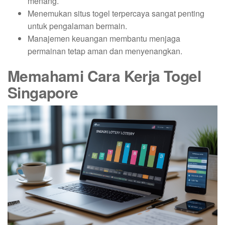
menang.
Menemukan situs togel terpercaya sangat penting
untuk pengalaman bermain.
Manajemen keuangan membantu menjaga
permainan tetap aman dan menyenangkan.
Memahami Cara Kerja Togel
Singapore