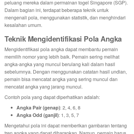
peluang mereka dalam permainan togel Singapore (SGP).
Dalam bagian ini, terdapat beberapa teknik untuk
mengenali pola, menggunakan statistik, dan menghindari
kesalahan umum.
Teknik Mengidentifikasi Pola Angka
Mengidentifikasi pola angka dapat membantu pemain
memilih nomor yang lebih baik. Pemain sering melihat
angka-angka yang muncul berulang kali dalam hasil
sebelumnya. Dengan menggunakan catatan hasil undian,
pemain bisa mencatat angka yang sering muncul dan
mencatat angka yang jarang muncul.
Contoh pola yang dapat diperhatikan adalah:
Angka Pair (genap)
: 2, 4, 6, 8
Angka Odd (ganjil)
: 1, 3, 5, 7
Mengetahui pola ini dapat memberikan gambaran tentang
tren angka yang dapat diharapkan. Namun, pemain harus