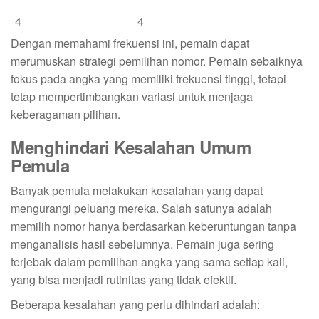
4
4
Dengan memahami frekuensi ini, pemain dapat
merumuskan strategi pemilihan nomor. Pemain sebaiknya
fokus pada angka yang memiliki frekuensi tinggi, tetapi
tetap mempertimbangkan variasi untuk menjaga
keberagaman pilihan.
Menghindari Kesalahan Umum
Pemula
Banyak pemula melakukan kesalahan yang dapat
mengurangi peluang mereka. Salah satunya adalah
memilih nomor hanya berdasarkan keberuntungan tanpa
menganalisis hasil sebelumnya. Pemain juga sering
terjebak dalam pemilihan angka yang sama setiap kali,
yang bisa menjadi rutinitas yang tidak efektif.
Beberapa kesalahan yang perlu dihindari adalah: