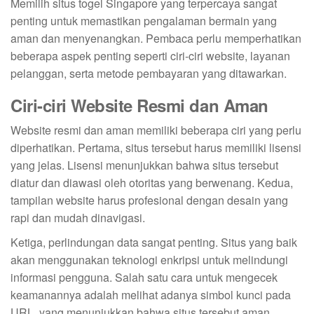
Memilih situs togel Singapore yang terpercaya sangat
penting untuk memastikan pengalaman bermain yang
aman dan menyenangkan. Pembaca perlu memperhatikan
beberapa aspek penting seperti ciri-ciri website, layanan
pelanggan, serta metode pembayaran yang ditawarkan.
Ciri-ciri Website Resmi dan Aman
Website resmi dan aman memiliki beberapa ciri yang perlu
diperhatikan. Pertama, situs tersebut harus memiliki lisensi
yang jelas. Lisensi menunjukkan bahwa situs tersebut
diatur dan diawasi oleh otoritas yang berwenang. Kedua,
tampilan website harus profesional dengan desain yang
rapi dan mudah dinavigasi.
Ketiga, perlindungan data sangat penting. Situs yang baik
akan menggunakan teknologi enkripsi untuk melindungi
informasi pengguna. Salah satu cara untuk mengecek
keamanannya adalah melihat adanya simbol kunci pada
URL, yang menunjukkan bahwa situs tersebut aman.