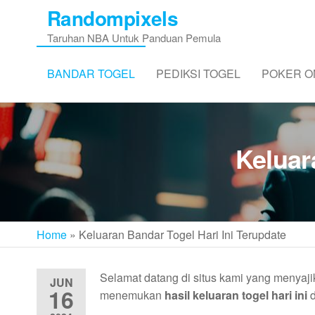
Skip
Randompixels
to
Taruhan NBA Untuk Panduan Pemula
the
content
BANDAR TOGEL
PEDIKSI TOGEL
POKER O
Keluar
Home
»
Keluaran Bandar Togel Hari Ini Terupdate
Selamat datang di situs kami yang menyaji
JUN
16
menemukan
hasil keluaran togel hari ini