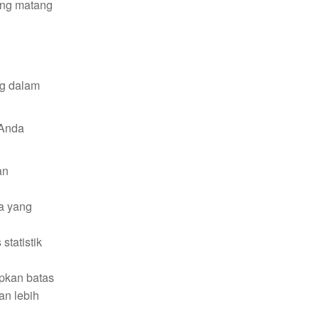
ang matang
ng dalam
 Anda
an
a yang
statistik
apkan batas
an lebih