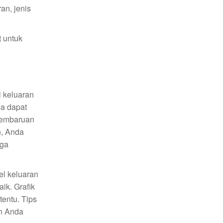
an, jenis
t untuk
 keluaran
da dapat
pembaruan
n, Anda
uga
el keluaran
ik. Grafik
entu. Tips
an Anda