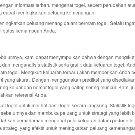
g dengan informasi terbaru mengenai togel, seperti perubahan atur
ang dapat meningkatkan peluang kemenangan.
eningkatkan peluang menang dalam bermain togel. Selalu inga
ui batas kemampuan Anda.
 sebelumnya, kami dapat menyimpulkan bahwa dengan mengikuti
dan menganalisis statistik serta grafik data keluaran togel, An
in togel. Mengikuti keluaran terbaru akan memberikan Anda 
rkini yang akurat. Dengan menggunakan prediksi yang disediaka
ring keluar dan nomor togel yang paling sering muncul. Kami j
ahkan referensi Anda.
t togel untuk melihat hasil togel secara langsung. Statistik tog
sebelumnya dan membuka peluang untuk strategi yang lebih ba
udahkan pemahaman mengenai pola keluaran dalam periode tert
a strategi yang efektif untuk meningkatkan peluang kemenang