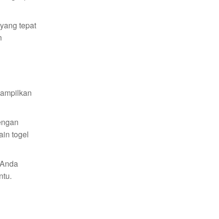
 yang tepat
n
enampilkan
engan
ain togel
 Anda
ntu.