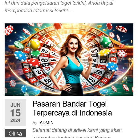
ini dan data pengeluaran togel terkini, Anda dapat
memperoleh informasi terkini…
Pasaran Bandar Togel
JUN
15
Terpercaya di Indonesia
2024
By
ADMIN
Selamat datang di artikel kami yang akan
Off
membahas tentang pasaran Bandar