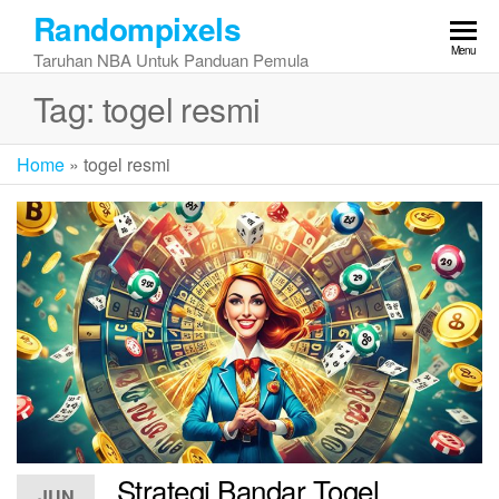
Skip
Randompixels
to
Menu
Taruhan NBA Untuk Panduan Pemula
the
content
Tag:
togel resmi
Home
»
togel resmi
Strategi Bandar Togel
JUN