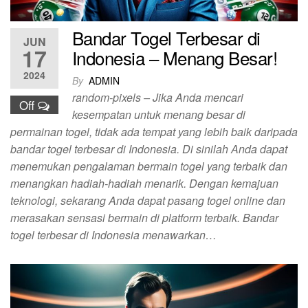
Bandar Togel Terbesar di
JUN
17
Indonesia – Menang Besar!
2024
By
ADMIN
random-pixels – Jika Anda mencari
Off
kesempatan untuk menang besar di
permainan togel, tidak ada tempat yang lebih baik daripada
bandar togel terbesar di Indonesia. Di sinilah Anda dapat
menemukan pengalaman bermain togel yang terbaik dan
menangkan hadiah-hadiah menarik. Dengan kemajuan
teknologi, sekarang Anda dapat pasang togel online dan
merasakan sensasi bermain di platform terbaik. Bandar
togel terbesar di Indonesia menawarkan…