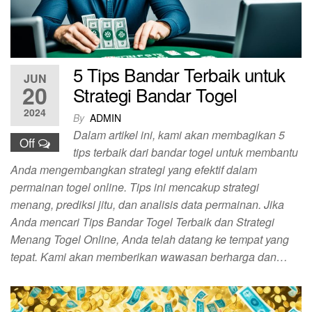
5 Tips Bandar Terbaik untuk
JUN
20
Strategi Bandar Togel
2024
By
ADMIN
Dalam artikel ini, kami akan membagikan 5
Off
tips terbaik dari bandar togel untuk membantu
Anda mengembangkan strategi yang efektif dalam
permainan togel online. Tips ini mencakup strategi
menang, prediksi jitu, dan analisis data permainan. Jika
Anda mencari Tips Bandar Togel Terbaik dan Strategi
Menang Togel Online, Anda telah datang ke tempat yang
tepat. Kami akan memberikan wawasan berharga dan…