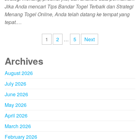
Jika Anda mencari Tips Bandar Togel Terbaik dan Strategi
Menang Togel Online, Anda telah datang ke tempat yang
tepat.…
Posts
1
2
…
5
Next
pagination
Archives
August 2026
July 2026
June 2026
May 2026
April 2026
March 2026
February 2026