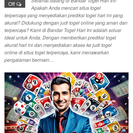
Selamat datang di Bandar Togel Hari Ini!
Off
Apakah Anda mencari situs togel
terpercaya yang menyediakan prediksi togel hari ini yang
akurat? Didukung dengan judi togel online yang aman dan
terpercaya? Kami di Bandar Togel Hari Ini adalah solusi
ideal untuk Anda. Dengan memberikan prediksi togel
akurat hari ini dan menyediakan akses ke judi togel
online di situs togel terpercaya, kami menawarkan
pengalaman bermain…