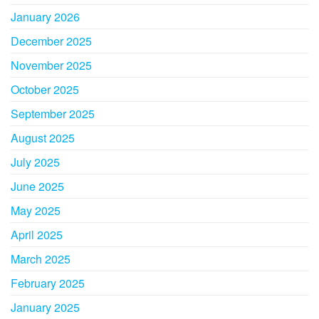
January 2026
December 2025
November 2025
October 2025
September 2025
August 2025
July 2025
June 2025
May 2025
April 2025
March 2025
February 2025
January 2025