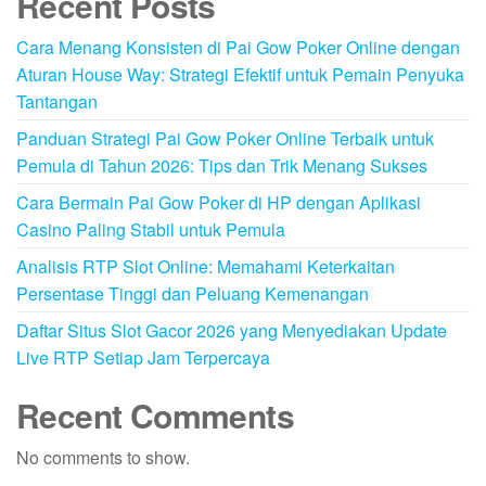
Recent Posts
Cara Menang Konsisten di Pai Gow Poker Online dengan
Aturan House Way: Strategi Efektif untuk Pemain Penyuka
Tantangan
Panduan Strategi Pai Gow Poker Online Terbaik untuk
Pemula di Tahun 2026: Tips dan Trik Menang Sukses
Cara Bermain Pai Gow Poker di HP dengan Aplikasi
Casino Paling Stabil untuk Pemula
Analisis RTP Slot Online: Memahami Keterkaitan
Persentase Tinggi dan Peluang Kemenangan
Daftar Situs Slot Gacor 2026 yang Menyediakan Update
Live RTP Setiap Jam Terpercaya
Recent Comments
No comments to show.