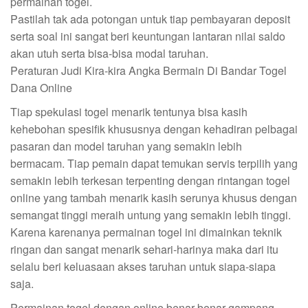
permainan togel.
Pastilah tak ada potongan untuk tiap pembayaran deposit
serta soal ini sangat beri keuntungan lantaran nilai saldo
akan utuh serta bisa-bisa modal taruhan.
Peraturan Judi Kira-kira Angka Bermain Di Bandar Togel
Dana Online
Tiap spekulasi togel menarik tentunya bisa kasih
kehebohan spesifik khususnya dengan kehadiran pelbagai
pasaran dan model taruhan yang semakin lebih
bermacam. Tiap pemain dapat temukan servis terpilih yang
semakin lebih terkesan terpenting dengan rintangan togel
online yang tambah menarik kasih serunya khusus dengan
semangat tinggi meraih untung yang semakin lebih tinggi.
Karena karenanya permainan togel ini dimainkan teknik
ringan dan sangat menarik sehari-harinya maka dari itu
selalu beri keluasaan akses taruhan untuk siapa-siapa
saja.
Permainan togel dengan online benar-benar gampang