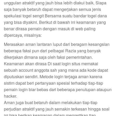
unggulan atraktif yang jauh bisa lebih diakui baik. Siapa
saja banyak betaruh dapat mengerjakan semua jenis
spekulasi togel sengit Bersama suatu bandar togel dana
yang bisa diyakini. Berikut di bawah ini keamanan yang
benar dirasa pemain dengan masuk di web paling
dipercaya, misalnya:
Merasakan aman lantaran luput dari beragam kesangsian
beberapa faksi pun dari pelbagai Razia yang banyak
dikerjakan dimana saja oleh faksi pemerintahan.
Keamanan akan dirasa Di saat login situs memakai
sebuah account anggota sah yang mana ada kode dapat
diputuskan sendiri. Metode login terjaga aman karena
sistim dapat beri pertanyaan spesial terhadap tiap-tiap
pemain login biar bebas dari beberapa penutupan ataupun
hacker.
Aman juga buat betaruh dalam melakukan tiap-tiap
perjudian atraktif yang jauh semakin terkesan hingga soal
ini bisa berikan keamanan dalam memastikan tiap