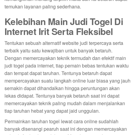
temukan layanan paling sederhana.
Kelebihan Main Judi Togel Di
Internet Irit Serta Fleksibel
Tentukan sebuah alternatif website judi terpercaya serta
terbaik yaitu satu kewajiban untuk banyak betaruh.
Dengan memercayakan teknik termudah dan efektif main
judi togel pada internet, tiap pemain bebas tentukan waktu
dan tempat dapat taruhan. Tentunya betaruh dapat
mempercayakan suatu langkah online luar biasa yang jauh
semakin dapat dihandalkan hingga peruntungan akan
lekas didapat. Tentunya banyak betaruh saat ini dapat
memercayakan teknik paling mudah dalam menjalankan
tiap taruhan hebat yang dapat jaid unggulan.
Permainkan taruhan togel lewat cara online sudahlah
banyak disenangi pearuh saat ini dengan memercayakan