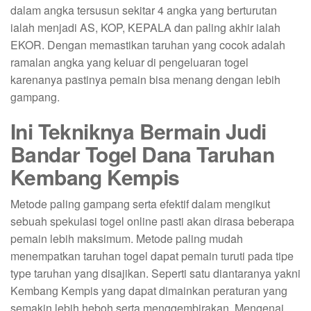
dalam angka tersusun sekitar 4 angka yang berturutan
ialah menjadi AS, KOP, KEPALA dan paling akhir ialah
EKOR. Dengan memastikan taruhan yang cocok adalah
ramalan angka yang keluar di pengeluaran togel
karenanya pastinya pemain bisa menang dengan lebih
gampang.
Ini Tekniknya Bermain Judi
Bandar Togel Dana Taruhan
Kembang Kempis
Metode paling gampang serta efektif dalam mengikut
sebuah spekulasi togel online pasti akan dirasa beberapa
pemain lebih maksimum. Metode paling mudah
menempatkan taruhan togel dapat pemain turuti pada tipe
type taruhan yang disajikan. Seperti satu diantaranya yakni
Kembang Kempis yang dapat dimainkan peraturan yang
semakin lebih heboh serta menggembirakan. Mengenai