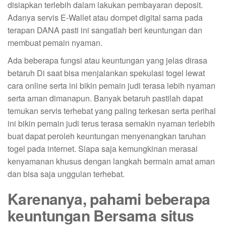
disiapkan terlebih dalam lakukan pembayaran deposit.
Adanya servis E-Wallet atau dompet digital sama pada
terapan DANA pasti ini sangatlah beri keuntungan dan
membuat pemain nyaman.
Ada beberapa fungsi atau keuntungan yang jelas dirasa
betaruh Di saat bisa menjalankan spekulasi togel lewat
cara online serta ini bikin pemain judi terasa lebih nyaman
serta aman dimanapun. Banyak betaruh pastilah dapat
temukan servis terhebat yang paling terkesan serta perihal
ini bikin pemain judi terus terasa semakin nyaman terlebih
buat dapat peroleh keuntungan menyenangkan taruhan
togel pada internet. Siapa saja kemungkinan merasai
kenyamanan khusus dengan langkah bermain amat aman
dan bisa saja unggulan terhebat.
Karenanya, pahami beberapa
keuntungan Bersama situs