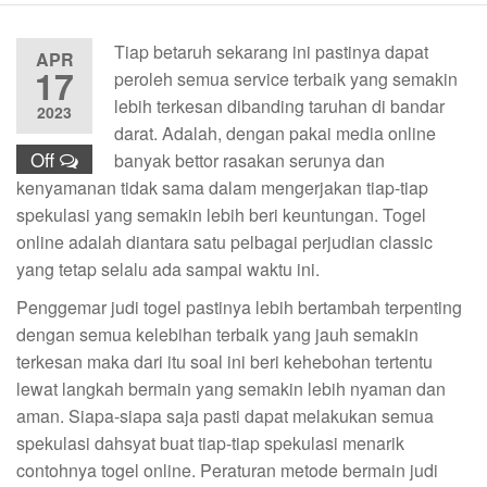
Tiap betaruh sekarang ini pastinya dapat
APR
17
peroleh semua service terbaik yang semakin
lebih terkesan dibanding taruhan di bandar
2023
darat. Adalah, dengan pakai media online
Off
banyak bettor rasakan serunya dan
kenyamanan tidak sama dalam mengerjakan tiap-tiap
spekulasi yang semakin lebih beri keuntungan. Togel
online adalah diantara satu pelbagai perjudian classic
yang tetap selalu ada sampai waktu ini.
Penggemar judi togel pastinya lebih bertambah terpenting
dengan semua kelebihan terbaik yang jauh semakin
terkesan maka dari itu soal ini beri kehebohan tertentu
lewat langkah bermain yang semakin lebih nyaman dan
aman. Siapa-siapa saja pasti dapat melakukan semua
spekulasi dahsyat buat tiap-tiap spekulasi menarik
contohnya togel online. Peraturan metode bermain judi