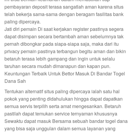
pembayaran deposit terasa sangatlah aman karena situs
telah bekerja sama-sama dengan beragam fasilitas bank
paling dipercaya.
Jati diri pemain Di saat kerjakan register pastinya segera
dapat disimpan secara bertambah aman sebelumnya tak
pernah dibongkar pada siapa-siapa saja, maka dari itu
privacy pemain pastinya terbangun begitu aman dan bikin
betaruh terasa lebih gampang dan ingin untuk selalu
taruhan secara mudah dimanapun dan kapan pun.
Keuntungan Terbaik Untuk Bettor Masuk Di Bandar Togel
Dana Sah
Tentukan alternatif situs paling dipercaya ialah satu hal
pokok yang penting didahulukan hingga dapat dapatkan
semua servis terpilih serta amat mengesankan. Betaruh
pastilah dapat temukan service ternyaman khususnya
Sewaktu dapat masuk Bersama sebuah bandar togel dana
yang bisa saja unggulan dalam semua layanan yang