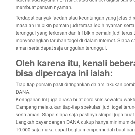
membuat pemain nyaman.
Terdapat banyak faedah atau keuntungan yang jelas dir
masalah ini bikin pemain judi terasa lebih nyaman ser
terunggul yang terkesan dan ini bikin pemain judi teru
menyenangkan taruhan togel di dalam internet. Siapa s
aman serta dapat saja unggulan terunggul.
Oleh karena itu, kenali beb
bisa dipercaya ini ialah:
Tiap-tiap pemain pasti diringankan dalam lakukan pem
DANA.
Keringanan ini juga dirasa buat berbisnis sewaktu-wak
Gampang melakukan tiap-tiap spekulasi judi togel teru
serta aman. Siapa-siapa saja pastinya simpel juga bua
Langkah bayar dengan DANA cukup hanya minimum depo
10.000 saja maka dapat begitu mempermudah buat bany