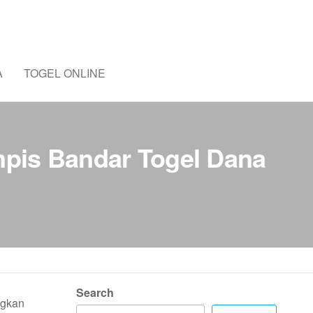
A
TOGEL ONLINE
pis Bandar Togel Dana
Search
ngkan