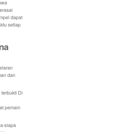
bawa
erasai
impel dapat
ktu setiap
ana
elaran
aman dan
terbukti Di
pat pemain
pa-siapa