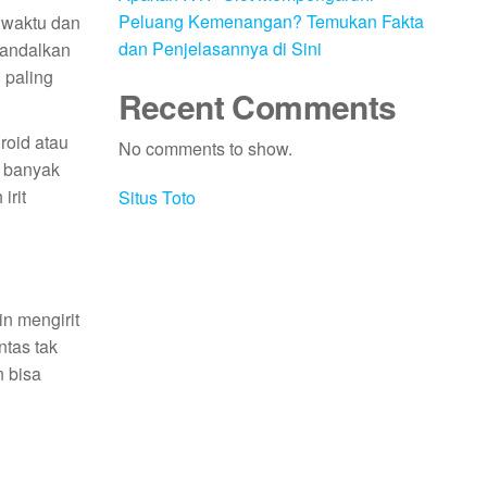
Peluang Kemenangan? Temukan Fakta
 waktu dan
dan Penjelasannya di Sini
handalkan
 paling
Recent Comments
roid atau
No comments to show.
t banyak
irit
Situs Toto
n mengirit
ntas tak
n bisa