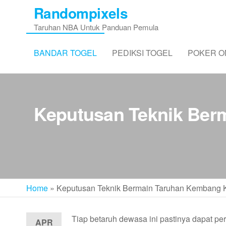
Skip
Randompixels
to
Taruhan NBA Untuk Panduan Pemula
the
content
BANDAR TOGEL
PEDIKSI TOGEL
POKER O
Keputusan Teknik Ber
Home
»
Keputusan Teknik Bermain Taruhan Kembang K
Tiap betaruh dewasa ini pastinya dapat pe
APR