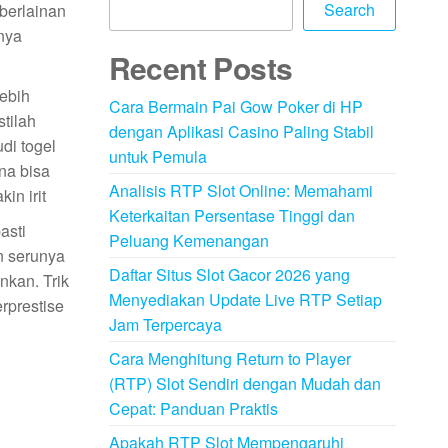
Search
 berlainan
nya
Recent Posts
lebih
Cara Bermain Pai Gow Poker di HP
tilah
dengan Aplikasi Casino Paling Stabil
di togel
untuk Pemula
na bisa
Analisis RTP Slot Online: Memahami
in irit
Keterkaitan Persentase Tinggi dan
asti
Peluang Kemenangan
n serunya
Daftar Situs Slot Gacor 2026 yang
kan. Trik
Menyediakan Update Live RTP Setiap
rprestise
Jam Terpercaya
Cara Menghitung Return to Player
(RTP) Slot Sendiri dengan Mudah dan
Cepat: Panduan Praktis
Apakah RTP Slot Mempengaruhi