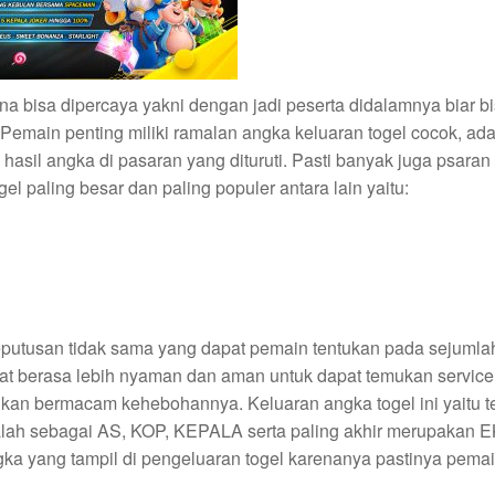
a bisa dipercaya yakni dengan jadi peserta didalamnya biar b
Pemain penting miliki ramalan angka keluaran togel cocok, ad
asil angka di pasaran yang dituruti. Pasti banyak juga psaran
gel paling besar dan paling populer antara lain yaitu:
putusan tidak sama yang dapat pemain tentukan pada sejumlah
at berasa lebih nyaman dan aman untuk dapat temukan service 
kan bermacam kehebohannya. Keluaran angka togel ini yaitu te
ialah sebagai AS, KOP, KEPALA serta paling akhir merupakan 
ka yang tampil di pengeluaran togel karenanya pastinya pemai