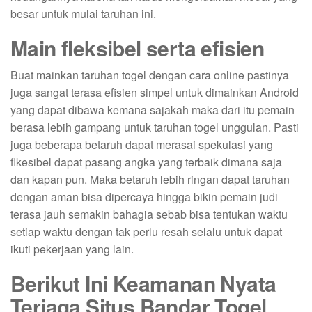
besar untuk mulai taruhan ini.
Main fleksibel serta efisien
Buat mainkan taruhan togel dengan cara online pastinya
juga sangat terasa efisien simpel untuk dimainkan Android
yang dapat dibawa kemana sajakah maka dari itu pemain
berasa lebih gampang untuk taruhan togel unggulan. Pasti
juga beberapa betaruh dapat merasai spekulasi yang
flkesibel dapat pasang angka yang terbaik dimana saja
dan kapan pun. Maka betaruh lebih ringan dapat taruhan
dengan aman bisa dipercaya hingga bikin pemain judi
terasa jauh semakin bahagia sebab bisa tentukan waktu
setiap waktu dengan tak perlu resah selalu untuk dapat
ikuti pekerjaan yang lain.
Berikut Ini Keamanan Nyata
Terjaga Situs Bandar Togel