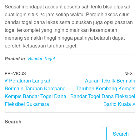
Seusai mendapat account peserta sah tentu bisa dipakai
buat login situs 24 jam setiap waktu. Peroleh akses situs
bandar togel dana lekas serta putuskan juga opsi pasaran
togel terkomplet yang ingin dimainkan kesempatan
menang semakin tinggi hingga pastinya betaruh dapat
peroleh keluasaan taruhan togel.
Posted in
Bandar Togel
Post
Previous
PREVIOUS
NEXT
N
Peraturan Langkah
Aturan Teknik Bermain
Post
Po
navigation
Bermain Taruhan Kembang
Taruhan Kembang Kempis
Kempis Bandar Togel Dana
Bandar Togel Dana Fleksibel
Fleksibel Sukamara
Barito Kuala
Search
Search