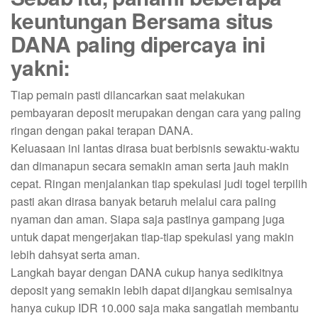
keuntungan Bersama situs
DANA paling dipercaya ini
yakni:
Tiap pemain pasti dilancarkan saat melakukan
pembayaran deposit merupakan dengan cara yang paling
ringan dengan pakai terapan DANA.
Keluasaan ini lantas dirasa buat berbisnis sewaktu-waktu
dan dimanapun secara semakin aman serta jauh makin
cepat. Ringan menjalankan tiap spekulasi judi togel terpilih
pasti akan dirasa banyak betaruh melalui cara paling
nyaman dan aman. Siapa saja pastinya gampang juga
untuk dapat mengerjakan tiap-tiap spekulasi yang makin
lebih dahsyat serta aman.
Langkah bayar dengan DANA cukup hanya sedikitnya
deposit yang semakin lebih dapat dijangkau semisalnya
hanya cukup IDR 10.000 saja maka sangatlah membantu