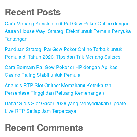
Recent Posts
Cara Menang Konsisten di Pai Gow Poker Online dengan
Aturan House Way: Strategi Efektif untuk Pemain Penyuka
Tantangan
Panduan Strategi Pai Gow Poker Online Terbaik untuk
Pemula di Tahun 2026: Tips dan Trik Menang Sukses
Cara Bermain Pai Gow Poker di HP dengan Aplikasi
Casino Paling Stabil untuk Pemula
Analisis RTP Slot Online: Memahami Keterkaitan
Persentase Tinggi dan Peluang Kemenangan
Daftar Situs Slot Gacor 2026 yang Menyediakan Update
Live RTP Setiap Jam Terpercaya
Recent Comments