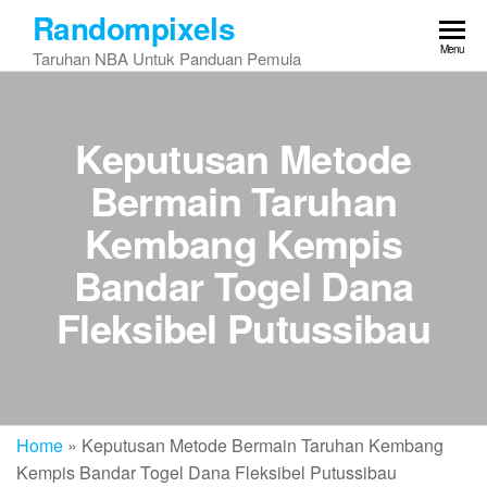
Skip
Randompixels
to
Menu
Taruhan NBA Untuk Panduan Pemula
the
content
Keputusan Metode
Bermain Taruhan
Kembang Kempis
Bandar Togel Dana
Fleksibel Putussibau
Home
»
Keputusan Metode Bermain Taruhan Kembang
Kempis Bandar Togel Dana Fleksibel Putussibau