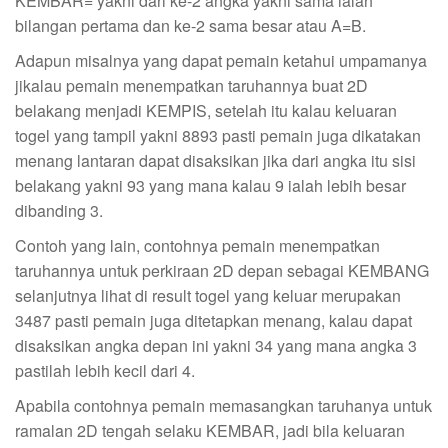
KEMBAR= yakni dari ke-2 angka yakni sama ialah
bilangan pertama dan ke-2 sama besar atau A=B.
Adapun misalnya yang dapat pemain ketahui umpamanya
jikalau pemain menempatkan taruhannya buat 2D
belakang menjadi KEMPIS, setelah itu kalau keluaran
togel yang tampil yakni 8893 pasti pemain juga dikatakan
menang lantaran dapat disaksikan jika dari angka itu sisi
belakang yakni 93 yang mana kalau 9 ialah lebih besar
dibanding 3.
Contoh yang lain, contohnya pemain menempatkan
taruhannya untuk perkiraan 2D depan sebagai KEMBANG
selanjutnya lihat di result togel yang keluar merupakan
3487 pasti pemain juga ditetapkan menang, kalau dapat
disaksikan angka depan ini yakni 34 yang mana angka 3
pastilah lebih kecil dari 4.
Apabila contohnya pemain memasangkan taruhanya untuk
ramalan 2D tengah selaku KEMBAR, jadi bila keluaran