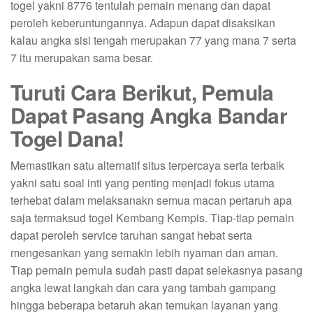
togel yakni 8776 tentulah pemain menang dan dapat
peroleh keberuntungannya. Adapun dapat disaksikan
kalau angka sisi tengah merupakan 77 yang mana 7 serta
7 itu merupakan sama besar.
Turuti Cara Berikut, Pemula
Dapat Pasang Angka Bandar
Togel Dana!
Memastikan satu alternatif situs terpercaya serta terbaik
yakni satu soal inti yang penting menjadi fokus utama
terhebat dalam melaksanakn semua macan pertaruh apa
saja termaksud togel Kembang Kempis. Tiap-tiap pemain
dapat peroleh service taruhan sangat hebat serta
mengesankan yang semakin lebih nyaman dan aman.
Tiap pemain pemula sudah pasti dapat selekasnya pasang
angka lewat langkah dan cara yang tambah gampang
hingga beberapa betaruh akan temukan layanan yang