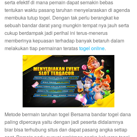
serta efektif di mana pemain dapat semakin bebas
tentukan waktu pasang taruhan menyelaraskan di agenda
membuka tutup togel. Dengan tak perlu berangkat ke
sebuah bandar darat yang mungkin tempat nya jauh serta
cukup berdampak jadi perihal ini terus-menerus
memberinya kepuasan terhadap banyak betaruh dalam
melakukan tiap permainan teratas
togel online
.
Metode bermain taruhan togel Bersama bandar togel dana
paling dipercaya yaitu dengan jadi peserta didalamnya
biar bisa terhubung situs dan dapat pasang angka setiap