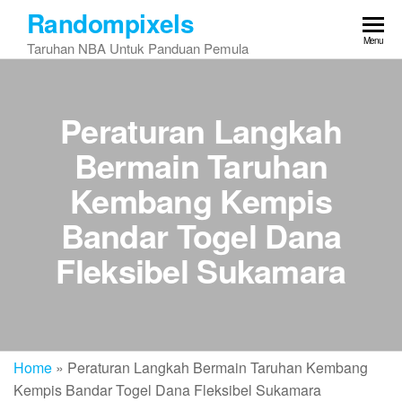
Skip
Randompixels
to
Menu
Taruhan NBA Untuk Panduan Pemula
the
content
Peraturan Langkah
Bermain Taruhan
Kembang Kempis
Bandar Togel Dana
Fleksibel Sukamara
Home
»
Peraturan Langkah Bermain Taruhan Kembang
Kempis Bandar Togel Dana Fleksibel Sukamara