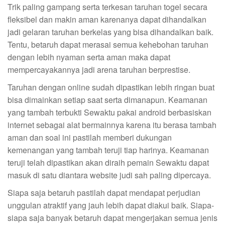
Trik paling gampang serta terkesan taruhan togel secara
fleksibel dan makin aman karenanya dapat dihandalkan
jadi gelaran taruhan berkelas yang bisa dihandalkan baik.
Tentu, betaruh dapat merasai semua kehebohan taruhan
dengan lebih nyaman serta aman maka dapat
mempercayakannya jadi arena taruhan berprestise.
Taruhan dengan online sudah dipastikan lebih ringan buat
bisa dimainkan setiap saat serta dimanapun. Keamanan
yang tambah terbukti Sewaktu pakai android berbasiskan
internet sebagai alat bermainnya karena itu berasa tambah
aman dan soal ini pastilah memberi dukungan
kemenangan yang tambah teruji tiap harinya. Keamanan
teruji telah dipastikan akan diraih pemain Sewaktu dapat
masuk di satu diantara website judi sah paling dipercaya.
Siapa saja betaruh pastilah dapat mendapat perjudian
unggulan atraktif yang jauh lebih dapat diakui baik. Siapa-
siapa saja banyak betaruh dapat mengerjakan semua jenis