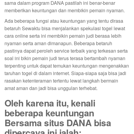
sama dalam program DANA pastilah ini benar-benar
memberikan keuntungan dan membikin pemain nyaman.
Ada beberapa fungsi atau keuntungan yang tentu dirasa
betaruh Sewaktu bisa menjalankan spekulasi togel lewat
cara online serta ini membikin pemain judi berasa lebih
nyaman serta aman dimanapun. Beberapa betaruh
pastinya dapat peroleh service terbaik yang terkesan serta
soal ini bikin pemain judi terus terasa bertambah nyaman
terpenting untuk dapat temukan keuntungan mengenakkan
taruhan togel di dalam internet. Siapa-siapa saja bisa jadi
rasakan ketenteraman tertentu lewat langkah bermain
amat aman dan jadi bisa unggulan terhebat.
Oleh karena itu, kenali
beberapa keuntungan
Bersama situs DANA bisa
dipercaya ini ialah: