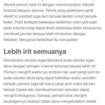
disukai pearuh saat ini dengan memercayakan sebuah
Android ataupun Iphone. Teknik yang sederhana serta
efektif ini pastilah juga beri banyak faedah untuk banyak
bettor. Pasti terdapat beberapa kelebihan main judi togel
pada internet yang dapat diraih beberapa bettor khususnya
membuat pemain berasa lebih irit taruhan dengan
fleksibel, Mengenai kelebihan itu merupakan:
Lebih irit semuanya
Permainkan taruhan togel Bersama suatu bandar togel
dana dengan jaringan internet tentunya berasa lebih irit.
Pemain mengirit waktunya lantaran tak usah pergi jauh ke
suatu bandar darat yang dapat habiskan waktu semakin
banyak, pemain juga tak harus pergi jauh maka tak kan
berasa Capek dan membuat pemain semakin dapat
mengirit tenaganya. Sampai, pemain bisa mengirit
keuangannya lantaran tidak harus mengeluarkan modal