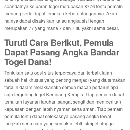
seandainya keluaran togel merupakan 8776 tentu pemain
menang serta dapat temukan keberuntungannya. Akan
halnya dapat disaksikan kalau angka sisi tengah
merupakan 77 yang mana 7 dan 7 itu yakni sama besar.
Turuti Cara Berikut, Pemula
Dapat Pasang Angka Bandar
Togel Dana!
Tentukan satu opsi situs terpercaya dan terbaik ialah
sebuah hal khusus yang penting menjadi yang diutamakan
terpilih dalam melaksanakn semua macan pertaruh apa
saja tergolong togel Kembang Kempis. Tiap pemain dapat
temukan layanan taruhan sangat sengit dan memberikan
kepuasan dengan lebih nyaman serta aman. Tiap pemain
pemula tentu dapat selekasnya pasang angka lewat
langkah serta cara yang semakin lebih simpel hingga