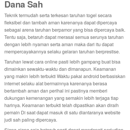
Dana Sah
Teknik termudah serta terkesan taruhan togel secara
fleksibel dan tambah aman karenanya dapat dipercaya
sebagai arena taruhan berpamor yang bisa dipercaya baik.
Tentu saja, betaruh dapat merasai semua serunya taruhan
dengan lebih nyaman serta aman maka dari itu dapat
mempercayakannya selaku gelaran taruhan berprestise.
Taruhan lewat cara online pasti lebih gampang buat bisa
dimainkan sewaktu-waktu dan dimanapun. Keamanan
yang makin lebih terbukti Waktu pakai android berbasiskan
internet selaku alat bermainnya karenanya berasa
bertambah aman dan perihal ini pastinya memberi
dukungan kemenangan yang semakin lebih terjaga tiap
harinya. Keamanan terbukti telah dipastikan akan diraih
pemain Di saat dapat masuk di satu diantaranya website
judi sah paling dipercaya.
Siapa-siapa saja betaruh pasti dapat mendapati perjudian