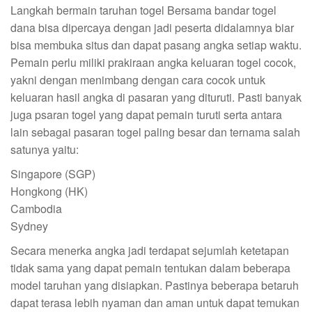
Langkah bermain taruhan togel Bersama bandar togel
dana bisa dipercaya dengan jadi peserta didalamnya biar
bisa membuka situs dan dapat pasang angka setiap waktu.
Pemain perlu miliki prakiraan angka keluaran togel cocok,
yakni dengan menimbang dengan cara cocok untuk
keluaran hasil angka di pasaran yang dituruti. Pasti banyak
juga psaran togel yang dapat pemain turuti serta antara
lain sebagai pasaran togel paling besar dan ternama salah
satunya yaitu:
Singapore (SGP)
Hongkong (HK)
Cambodia
Sydney
Secara menerka angka jadi terdapat sejumlah ketetapan
tidak sama yang dapat pemain tentukan dalam beberapa
model taruhan yang disiapkan. Pastinya beberapa betaruh
dapat terasa lebih nyaman dan aman untuk dapat temukan