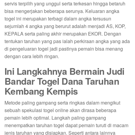
servis terpilih yang unggul serta terkesan hingga betaruh
bisa mengerjakan beberapa serunya. Keluaran angka
togel ini merupakan terbagi dalam angka tersusun
sejumlah 4 angka yang berurut adalah menjadi AS, KOP,
KEPALA serta paling akhir merupakan EKOR. Dengan
tentukan taruhan yang pas ialah perkiraan angka yang ada
di pengeluaran togel jadi pastinya pemain bisa menang
dengan cara lebih ringan.
Ini Langkahnya Bermain Judi
Bandar Togel Dana Taruhan
Kembang Kempis
Metode paling gampang serta ringkas dalam mengikut
sebuah spekulasi togel online akan dirasa beberapa
pemain lebih optimal. Langkah paling gampang
menempatkan taruhan togel dapat pemain turuti di macam
jenis taruhan yang disiapkan. Seperti antara lainnya