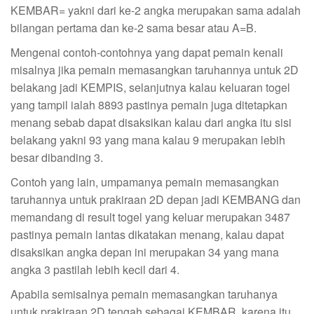
KEMBAR= yakni dari ke-2 angka merupakan sama adalah
bilangan pertama dan ke-2 sama besar atau A=B.
Mengenai contoh-contohnya yang dapat pemain kenali
misalnya jika pemain memasangkan taruhannya untuk 2D
belakang jadi KEMPIS, selanjutnya kalau keluaran togel
yang tampil ialah 8893 pastinya pemain juga ditetapkan
menang sebab dapat disaksikan kalau dari angka itu sisi
belakang yakni 93 yang mana kalau 9 merupakan lebih
besar dibanding 3.
Contoh yang lain, umpamanya pemain memasangkan
taruhannya untuk prakiraan 2D depan jadi KEMBANG dan
memandang di result togel yang keluar merupakan 3487
pastinya pemain lantas dikatakan menang, kalau dapat
disaksikan angka depan ini merupakan 34 yang mana
angka 3 pastilah lebih kecil dari 4.
Apabila semisalnya pemain memasangkan taruhanya
untuk prakiraan 2D tengah sebagai KEMBAR, karena itu