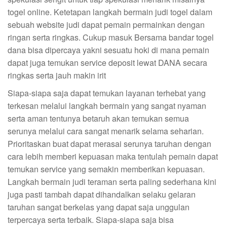
togel online. Ketetapan langkah bermain judi togel dalam
sebuah website judi dapat pemain permainkan dengan
ringan serta ringkas. Cukup masuk Bersama bandar togel
dana bisa dipercaya yakni sesuatu hoki di mana pemain
dapat juga temukan service deposit lewat DANA secara
ringkas serta jauh makin irit
Siapa-siapa saja dapat temukan layanan terhebat yang
terkesan melalui langkah bermain yang sangat nyaman
serta aman tentunya betaruh akan temukan semua
serunya melalui cara sangat menarik selama seharian.
Prioritaskan buat dapat merasai serunya taruhan dengan
cara lebih memberi kepuasan maka tentulah pemain dapat
temukan service yang semakin memberikan kepuasan.
Langkah bermain judi teraman serta paling sederhana kini
juga pasti tambah dapat dihandalkan selaku gelaran
taruhan sangat berkelas yang dapat saja unggulan
terpercaya serta terbaik. Siapa-siapa saja bisa