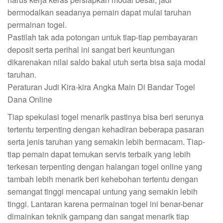
bermodalkan seadanya pemain dapat mulai taruhan
permainan togel.
Pastilah tak ada potongan untuk tiap-tiap pembayaran
deposit serta perihal ini sangat beri keuntungan
dikarenakan nilai saldo bakal utuh serta bisa saja modal
taruhan.
Peraturan Judi Kira-kira Angka Main Di Bandar Togel
Dana Online
Tiap spekulasi togel menarik pastinya bisa beri serunya
tertentu terpenting dengan kehadiran beberapa pasaran
serta jenis taruhan yang semakin lebih bermacam. Tiap-
tiap pemain dapat temukan servis terbaik yang lebih
terkesan terpenting dengan halangan togel online yang
tambah lebih menarik beri kehebohan tertentu dengan
semangat tinggi mencapai untung yang semakin lebih
tinggi. Lantaran karena permainan togel ini benar-benar
dimainkan teknik gampang dan sangat menarik tiap