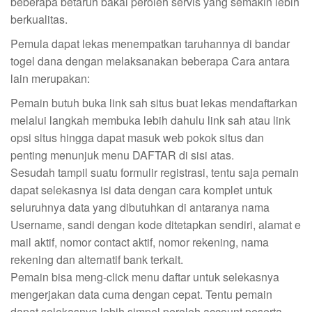
beberapa betaruh bakal peroleh servis yang semakin lebih
berkualitas.
Pemula dapat lekas menempatkan taruhannya di bandar
togel dana dengan melaksanakan beberapa Cara antara
lain merupakan:
Pemain butuh buka link sah situs buat lekas mendaftarkan
melalui langkah membuka lebih dahulu link sah atau link
opsi situs hingga dapat masuk web pokok situs dan
penting menunjuk menu DAFTAR di sisi atas.
Sesudah tampil suatu formulir registrasi, tentu saja pemain
dapat selekasnya isi data dengan cara komplet untuk
seluruhnya data yang dibutuhkan di antaranya nama
Username, sandi dengan kode ditetapkan sendiri, alamat e
mail aktif, nomor contact aktif, nomor rekening, nama
rekening dan alternatif bank terkait.
Pemain bisa meng-click menu daftar untuk selekasnya
mengerjakan data cuma dengan cepat. Tentu pemain
dapat selekasnya lebih simpel peroleh account peserta