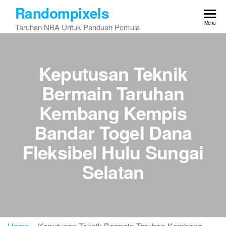
Skip
Randompixels
to
Menu
Taruhan NBA Untuk Panduan Pemula
the
content
Keputusan Teknik
Bermain Taruhan
Kembang Kempis
Bandar Togel Dana
Fleksibel Hulu Sungai
Selatan