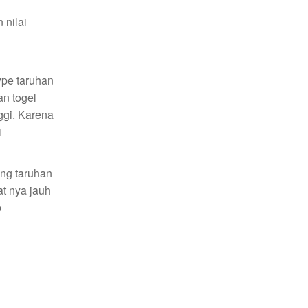
 nilai
ype taruhan
an togel
ggi. Karena
i
ng taruhan
t nya jauh
p