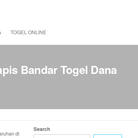
A
TOGEL ONLINE
pis Bandar Togel Dana
Search
aruhan di