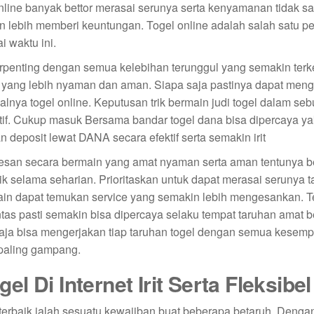
online banyak bettor merasai serunya serta kenyamanan tidak 
n lebih memberi keuntungan. Togel online adalah salah satu p
i waktu ini.
 terpenting dengan semua kelebihan terunggul yang semakin te
n yang lebih nyaman dan aman. Siapa saja pastinya dapat men
lnya togel online. Keputusan trik bermain judi togel dalam se
tif. Cukup masuk Bersama bandar togel dana bisa dipercaya ya
deposit lewat DANA secara efektif serta semakin irit
erkesan secara bermain yang amat nyaman serta aman tentunya b
 selama seharian. Prioritaskan untuk dapat merasai serunya 
ain dapat temukan service yang semakin lebih mengesankan. T
antas pasti semakin bisa dipercaya selaku tempat taruhan amat b
 saja bisa mengerjakan tiap taruhan togel dengan semua kesem
 paling gampang.
 Di Internet Irit Serta Fleksibel
 terbaik ialah sesuatu kewajiban buat beberapa betaruh. Denga