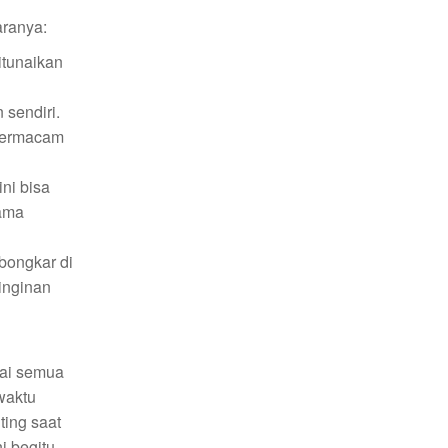
aranya:
itunaikan
 sendiri.
 bermacam
ni bisa
sama
bongkar di
inginan
pai semua
waktu
ting saat
i begitu