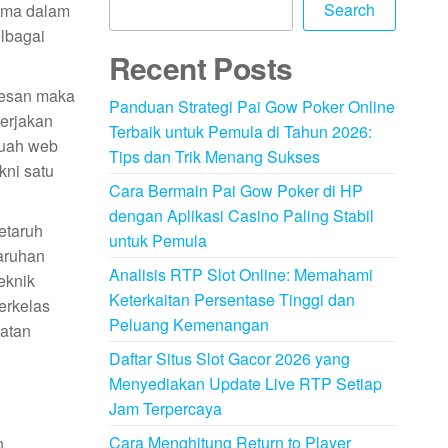
Search
sama dalam
elbagai
Recent Posts
rkesan maka
Panduan Strategi Pai Gow Poker Online
gerjakan
Terbaik untuk Pemula di Tahun 2026:
buah web
Tips dan Trik Menang Sukses
kni satu
Cara Bermain Pai Gow Poker di HP
dengan Aplikasi Casino Paling Stabil
etaruh
untuk Pemula
taruhan
Analisis RTP Slot Online: Memahami
eknik
Keterkaitan Persentase Tinggi dan
erkelas
Peluang Kemenangan
patan
Daftar Situs Slot Gacor 2026 yang
Menyediakan Update Live RTP Setiap
Jam Terpercaya
Cara Menghitung Return to Player
n