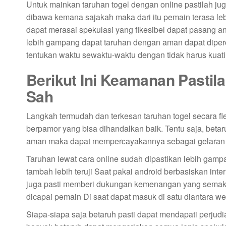
Untuk mainkan taruhan togel dengan online pastilah jug
dibawa kemana sajakah maka dari itu pemain terasa leb
dapat merasai spekulasi yang flkesibel dapat pasang a
lebih gampang dapat taruhan dengan aman dapat diper
tentukan waktu sewaktu-waktu dengan tidak harus kuatir u
Berikut Ini Keamanan Pastila
Sah
Langkah termudah dan terkesan taruhan togel secara fl
berpamor yang bisa dihandalkan baik. Tentu saja, bet
aman maka dapat mempercayakannya sebagai gelaran t
Taruhan lewat cara online sudah dipastikan lebih gam
tambah lebih teruji Saat pakai android berbasiskan inte
juga pasti memberi dukungan kemenangan yang semakin 
dicapai pemain Di saat dapat masuk di satu diantara web
Siapa-siapa saja betaruh pasti dapat mendapati perjudia