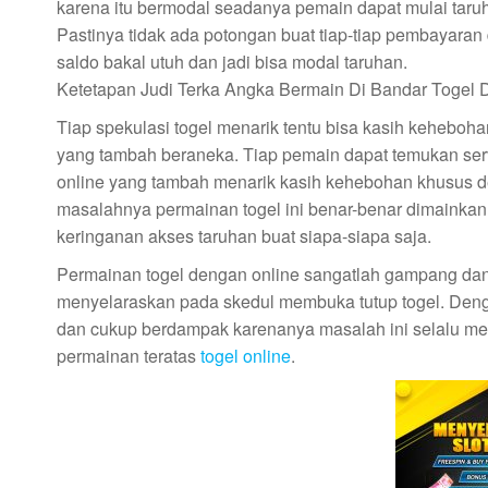
karena itu bermodal seadanya pemain dapat mulai taru
Pastinya tidak ada potongan buat tiap-tiap pembayaran
saldo bakal utuh dan jadi bisa modal taruhan.
Ketetapan Judi Terka Angka Bermain Di Bandar Togel 
Tiap spekulasi togel menarik tentu bisa kasih keheboha
yang tambah beraneka. Tiap pemain dapat temukan servi
online yang tambah menarik kasih kehebohan khusus d
masalahnya permainan togel ini benar-benar dimainkan t
keringanan akses taruhan buat siapa-siapa saja.
Permainan togel dengan online sangatlah gampang dan 
menyelaraskan pada skedul membuka tutup togel. Denga
dan cukup berdampak karenanya masalah ini selalu me
permainan teratas
togel online
.