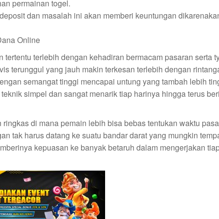
han permainan togel.
 deposit dan masalah ini akan memberi keuntungan dikarenakan
Dana Online
n tertentu terlebih dengan kehadiran bermacam pasaran serta t
s terunggul yang jauh makin terkesan terlebih dengan rintang
engan semangat tinggi mencapai untung yang tambah lebih tin
eknik simpel dan sangat menarik tiap harinya hingga terus ber
ringkas di mana pemain lebih bisa bebas tentukan waktu pasa
n tak harus datang ke suatu bandar darat yang mungkin tempa
mberinya kepuasan ke banyak betaruh dalam mengerjakan tia