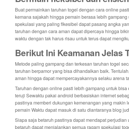
Buat permainkan taruhan togel dengan cara online past
kemana sajakah hingga pemain berasa lebih gampang un
spekulasi yang paling flkesibel dapat pasang angka yan
taruhan dengan cara aman dapat dipercaya hingga bikin
waktu dengan tak harus risau untuk terus dapat mengiku
Berikut Ini Keamanan Jelas 
Metode paling gampang dan terkesan taruhan togel sec
taruhan berpamor yang bisa dihandalkan baik. Tentula
aman hingga dapat mempercayakannya selaku arena ta
Taruhan dengan online pasti lebih gampang untuk bis
teruji Sewaktu pakai android berbasiskan internet seba
pastinya memberi dukungan kemenangan yang makin lebih
pemain Waktu dapat masuk di satu diantaranya blog judi
Siapa saja betaruh pastinya dapat mendapat perjudian u
betaruh dapat menjalankan semua ragam spekulasi togel