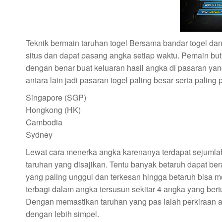
Teknik bermain taruhan togel Bersama bandar togel d
situs dan dapat pasang angka setiap waktu. Pemain bu
dengan benar buat keluaran hasil angka di pasaran yang
antara lain jadi pasaran togel paling besar serta paling 
Singapore (SGP)
Hongkong (HK)
Cambodia
Sydney
Lewat cara menerka angka karenanya terdapat sejumlah
taruhan yang disajikan. Tentu banyak betaruh dapat b
yang paling unggul dan terkesan hingga betaruh bisa
terbagi dalam angka tersusun sekitar 4 angka yang ber
Dengan memastikan taruhan yang pas ialah perkiraan a
dengan lebih simpel.