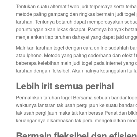
Tentukan suatu alternatif web judi terpercaya serta t
metode paling gampang dan ringkas bermain judi togel p
taruhan. Tentunya betaruh dapat mempercayakan sebuah 
peruntungan akan lekas dicapai. Pastinya banyak beta
menjalankan tiap taruhan dahsyat yang dapat jaid ungg
Mainkan taruhan togel dengan cara online sudahlah b
atau Iphone. Metode yang paling sederhana dan efektif i
beberapa kelebihan main judi togel pada internet yang d
taruhan dengan fleksibel, Akan halnya keunggulan itu ia
Lebih irit semua perihal
Permainkan taruhan togel Bersama sebuah bandar togel d
waktunya lantaran tak usah pergi jauh ke suatu banda
tak usah pergi jauh maka tak kan berasa Penat dan biki
keuangannya dikarenakan tak perlu mengeluarkan modal
Bermain fleksibel dan efisien