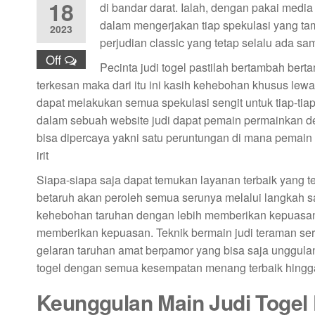
18
di bandar darat. Ialah, dengan pakai medi
dalam mengerjakan tiap spekulasi yang ta
2023
perjudian classic yang tetap selalu ada sam
Off
Pecinta judi togel pastilah bertambah be
terkesan maka dari itu ini kasih kehebohan khusus lew
dapat melakukan semua spekulasi sengit untuk tiap-tiap 
dalam sebuah website judi dapat pemain permainkan d
bisa dipercaya yakni satu peruntungan di mana pemain 
irit
Siapa-siapa saja dapat temukan layanan terbaik yang 
betaruh akan peroleh semua serunya melalui langkah sa
kehebohan taruhan dengan lebih memberikan kepuasan 
memberikan kepuasan. Teknik bermain judi teraman sert
gelaran taruhan amat berpamor yang bisa saja unggulan 
togel dengan semua kesempatan menang terbaik hingga 
Keunggulan Main Judi Togel Di