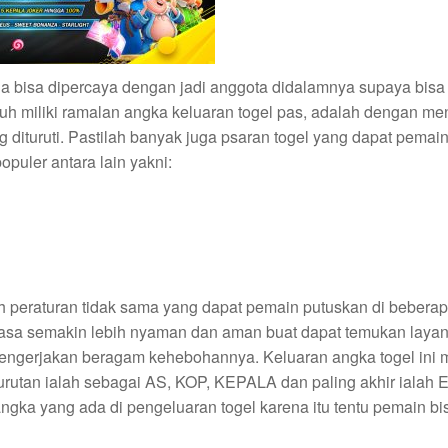
ana bisa dipercaya dengan jadi anggota didalamnya supaya bi
tuh miliki ramalan angka keluaran togel pas, adalah dengan m
 dituruti. Pastilah banyak juga psaran togel yang dapat pemain 
populer antara lain yakni:
 peraturan tidak sama yang dapat pemain putuskan di beberap
erasa semakin lebih nyaman dan aman buat dapat temukan layan
 mengerjakan beragam kehebohannya. Keluaran angka togel ini
turutan ialah sebagai AS, KOP, KEPALA dan paling akhir ialah
ngka yang ada di pengeluaran togel karena itu tentu pemain b