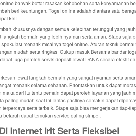
a online banyak bettor rasakan kehebohan serta kenyamanan be
mbah beri keuntungan. Togel online adalah diantara satu bera
pai kini.
rtambah khususnya dengan semua kelebihan terunggul yang jau
at langkah bermain yang lebih nyaman serta aman. Siapa saja p
spekulasi menarik misalnya togel online. Aturan teknik bermain
engan mudah serta ringkas. Cukup masuk Bersama bandar tog
dapat juga peroleh servis deposit lewat DANA secara efektif d
terkesan lewat langkah bermain yang sangat nyaman serta aman
ngat menarik selama seharian. Prioritaskan untuk dapat meras
maka dari itu tentu pemain dapat peroleh layanan yang jauh 
a paling mudah saat ini lantas pastinya semakin dapat diperc
terpercaya serta terbaik. Siapa saja bisa mengerjakan tiap-tia
betaruh dapat temukan service paling simpel.
 Internet Irit Serta Fleksibel