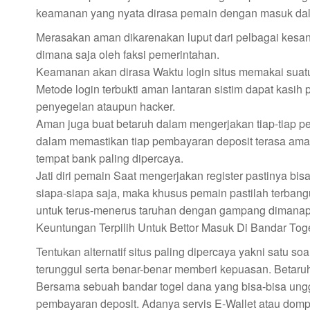
keamanan yang nyata dirasa pemain dengan masuk dala
Merasakan aman dikarenakan luput dari pelbagai kesa
dimana saja oleh faksi pemerintahan.
Keamanan akan dirasa Waktu login situs memakai suatu
Metode login terbukti aman lantaran sistim dapat kasih p
penyegelan ataupun hacker.
Aman juga buat betaruh dalam mengerjakan tiap-tiap p
dalam memastikan tiap pembayaran deposit terasa ama
tempat bank paling dipercaya.
Jati diri pemain Saat mengerjakan register pastinya b
siapa-siapa saja, maka khusus pemain pastilah terbang
untuk terus-menerus taruhan dengan gampang dimanap
Keuntungan Terpilih Untuk Bettor Masuk Di Bandar To
Tentukan alternatif situs paling dipercaya yakni satu s
terunggul serta benar-benar memberi kepuasan. Betaruh
Bersama sebuah bandar togel dana yang bisa-bisa ung
pembayaran deposit. Adanya servis E-Wallet atau domp