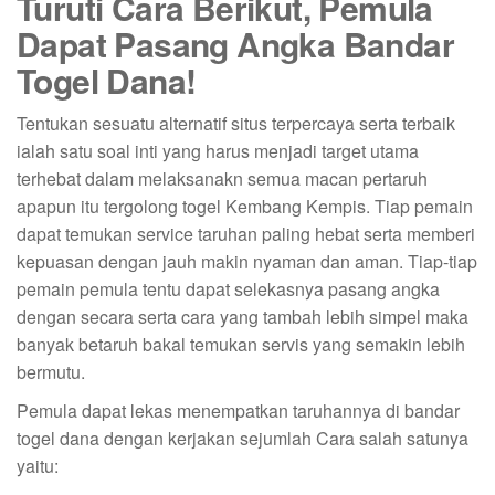
Turuti Cara Berikut, Pemula
Dapat Pasang Angka Bandar
Togel Dana!
Tentukan sesuatu alternatif situs terpercaya serta terbaik
ialah satu soal inti yang harus menjadi target utama
terhebat dalam melaksanakn semua macan pertaruh
apapun itu tergolong togel Kembang Kempis. Tiap pemain
dapat temukan service taruhan paling hebat serta memberi
kepuasan dengan jauh makin nyaman dan aman. Tiap-tiap
pemain pemula tentu dapat selekasnya pasang angka
dengan secara serta cara yang tambah lebih simpel maka
banyak betaruh bakal temukan servis yang semakin lebih
bermutu.
Pemula dapat lekas menempatkan taruhannya di bandar
togel dana dengan kerjakan sejumlah Cara salah satunya
yaitu: