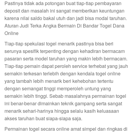
Pastinya tidak ada potongan buat tiap-tiap pembayaran
deposit dan masalah ini sangat memberikan keuntungan
karena nilai saldo bakal utuh dan jadi bisa modal taruhan.
Aturan Judi Terka Angka Bermain Di Bandar Togel Dana
Online
Tiap-tiap spekulasi togel menarik pastinya bisa beri
serunya spesifik terpenting dengan kehadiran bermacam
pasaran serta model taruhan yang makin lebih bermacam.
Tiap-tiap pemain dapat peroleh service terhebat yang jauh
semakin terkesan terlebih dengan kendala togel online
yang tambah lebih menarik beri kehebohan tertentu
dengan semangat tinggi memperoleh untung yang
semakin lebih tinggi. Sebab masalahnya permainan togel
ini benar-benar dimainkan teknik gampang serta sangat
menarik sehari-harinya hingga selalu kasih keluasaan
akses taruhan buat siapa-siapa saja.
Permainan togel secara online amat simpel dan ringkas di