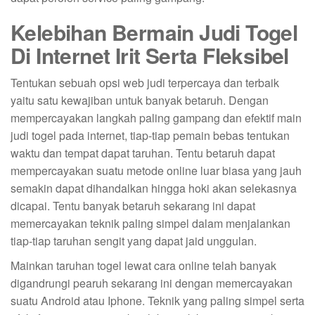
Kelebihan Bermain Judi Togel
Di Internet Irit Serta Fleksibel
Tentukan sebuah opsi web judi terpercaya dan terbaik
yaitu satu kewajiban untuk banyak betaruh. Dengan
mempercayakan langkah paling gampang dan efektif main
judi togel pada internet, tiap-tiap pemain bebas tentukan
waktu dan tempat dapat taruhan. Tentu betaruh dapat
mempercayakan suatu metode online luar biasa yang jauh
semakin dapat dihandalkan hingga hoki akan selekasnya
dicapai. Tentu banyak betaruh sekarang ini dapat
memercayakan teknik paling simpel dalam menjalankan
tiap-tiap taruhan sengit yang dapat jaid unggulan.
Mainkan taruhan togel lewat cara online telah banyak
digandrungi pearuh sekarang ini dengan memercayakan
suatu Android atau Iphone. Teknik yang paling simpel serta