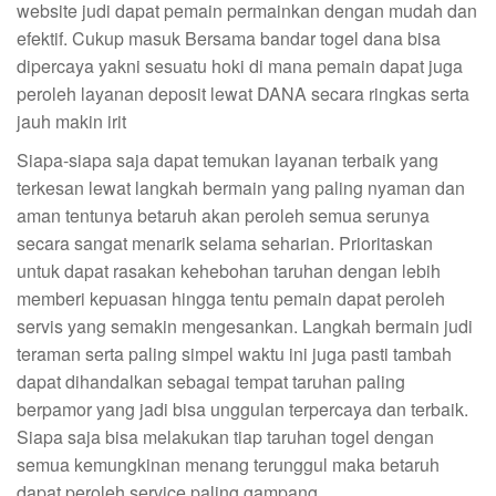
website judi dapat pemain permainkan dengan mudah dan
efektif. Cukup masuk Bersama bandar togel dana bisa
dipercaya yakni sesuatu hoki di mana pemain dapat juga
peroleh layanan deposit lewat DANA secara ringkas serta
jauh makin irit
Siapa-siapa saja dapat temukan layanan terbaik yang
terkesan lewat langkah bermain yang paling nyaman dan
aman tentunya betaruh akan peroleh semua serunya
secara sangat menarik selama seharian. Prioritaskan
untuk dapat rasakan kehebohan taruhan dengan lebih
memberi kepuasan hingga tentu pemain dapat peroleh
servis yang semakin mengesankan. Langkah bermain judi
teraman serta paling simpel waktu ini juga pasti tambah
dapat dihandalkan sebagai tempat taruhan paling
berpamor yang jadi bisa unggulan terpercaya dan terbaik.
Siapa saja bisa melakukan tiap taruhan togel dengan
semua kemungkinan menang terunggul maka betaruh
dapat peroleh service paling gampang.