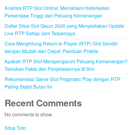
Analisis RTP Slot Online: Memahami Keterkaitan
Persentase Tinggi dan Peluang Kemenangan
Daftar Situs Slot Gacor 2026 yang Menyediakan Update
Live RTP Setiap Jam Terpercaya
Cara Menghitung Return to Player (RTP) Slot Sendiri
dengan Mudah dan Cepat: Panduan Praktis
Apakah RTP Slot Mempengaruhi Peluang Kemenangan?
Temukan Fakta dan Penjelasannya di Sini
Rekomendasi Game Slot Pragmatic Play dengan RTP
Paling Stabil Bulan Ini
Recent Comments
No comments to show.
Situs Toto