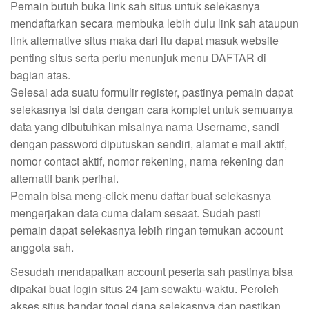
Pemain butuh buka link sah situs untuk selekasnya
mendaftarkan secara membuka lebih dulu link sah ataupun
link alternative situs maka dari itu dapat masuk website
penting situs serta perlu menunjuk menu DAFTAR di
bagian atas.
Selesai ada suatu formulir register, pastinya pemain dapat
selekasnya isi data dengan cara komplet untuk semuanya
data yang dibutuhkan misalnya nama Username, sandi
dengan password diputuskan sendiri, alamat e mail aktif,
nomor contact aktif, nomor rekening, nama rekening dan
alternatif bank perihal.
Pemain bisa meng-click menu daftar buat selekasnya
mengerjakan data cuma dalam sesaat. Sudah pasti
pemain dapat selekasnya lebih ringan temukan account
anggota sah.
Sesudah mendapatkan account peserta sah pastinya bisa
dipakai buat login situs 24 jam sewaktu-waktu. Peroleh
akses situs bandar togel dana selekasnya dan pastikan