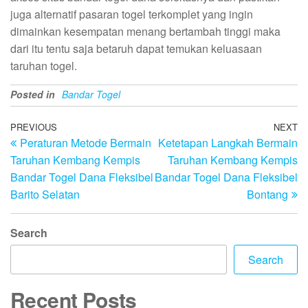
juga alternatif pasaran togel terkomplet yang ingin
dimainkan kesempatan menang bertambah tinggi maka
dari itu tentu saja betaruh dapat temukan keluasaan
taruhan togel.
Posted in
Bandar Togel
Post
Previous
PREVIOUS
NEXT
N
Peraturan Metode Bermain
Ketetapan Langkah Bermain
Post
Po
navigation
Taruhan Kembang Kempis
Taruhan Kembang Kempis
Bandar Togel Dana Fleksibel
Bandar Togel Dana Fleksibel
Barito Selatan
Bontang
Search
Search
Recent Posts