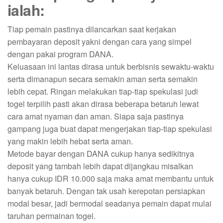
ialah:
Tiap pemain pastinya dilancarkan saat kerjakan
pembayaran deposit yakni dengan cara yang simpel
dengan pakai program DANA.
Keluasaan ini lantas dirasa untuk berbisnis sewaktu-waktu
serta dimanapun secara semakin aman serta semakin
lebih cepat. Ringan melakukan tiap-tiap spekulasi judi
togel terpilih pasti akan dirasa beberapa betaruh lewat
cara amat nyaman dan aman. Siapa saja pastinya
gampang juga buat dapat mengerjakan tiap-tiap spekulasi
yang makin lebih hebat serta aman.
Metode bayar dengan DANA cukup hanya sedikitnya
deposit yang tambah lebih dapat dijangkau misalkan
hanya cukup IDR 10.000 saja maka amat membantu untuk
banyak betaruh. Dengan tak usah kerepotan persiapkan
modal besar, jadi bermodal seadanya pemain dapat mulai
taruhan permainan togel.