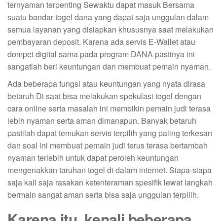
ternyaman terpenting Sewaktu dapat masuk Bersama
suatu bandar togel dana yang dapat saja unggulan dalam
semua layanan yang disiapkan khususnya saat melakukan
pembayaran deposit. Karena ada servis E-Wallet atau
dompet digital sama pada program DANA pastinya ini
sangatlah beri keuntungan dan membuat pemain nyaman.
Ada beberapa fungsi atau keuntungan yang nyata dirasa
betaruh Di saat bisa melakukan spekulasi togel dengan
cara online serta masalah ini membikin pemain judi terasa
lebih nyaman serta aman dimanapun. Banyak betaruh
pastilah dapat temukan servis terpilih yang paling terkesan
dan soal ini membuat pemain judi terus terasa bertambah
nyaman terlebih untuk dapat peroleh keuntungan
mengenakkan taruhan togel di dalam internet. Siapa-siapa
saja kali saja rasakan ketenteraman spesifik lewat langkah
bermain sangat aman serta bisa saja unggulan terpilih.
Karena itu, kenali beberapa