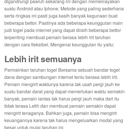
digandrungi pearuh sekarang ini dengan memercayakan
suatu Android atau Iphone. Metode yang paling sederhana
serta ringkas ini pasti juga kasih banyak kegunaan buat
beberapa bettor. Pastinya ada beberapa keunggulan main
judi togel pada internet yang dapat diraih beberapa bettor
terpenting membuat pemain berasa lebih irit taruhan
dengan cara fleksibel, Mengenai keunggulan itu yaitu:
Lebih irit semuanya
Permainkan taruhan togel Bersama sebuah bandar togel
dana dengan sambungan internet tentu berasa lebih irit.
Pemain mengirit waktunya karena tak usah pergi jauh ke
suatu bandar darat yang dapat memerlukan waktu semakin
banyak, pemain lantas tak harus pergi jauh maka dari itu
tidak terasa Letih dan membuat pemain semakin dapat
mengirit tenaganya. Bahkan juga, pemain bisa mengirit
keuangannya karena tak harus mengeluarkan modal yang
besar untuk mulai taruhan ini.