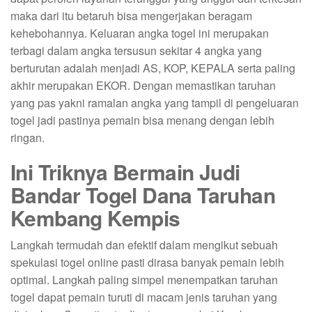
maka dari itu betaruh bisa mengerjakan beragam
kehebohannya. Keluaran angka togel ini merupakan
terbagi dalam angka tersusun sekitar 4 angka yang
berturutan adalah menjadi AS, KOP, KEPALA serta paling
akhir merupakan EKOR. Dengan memastikan taruhan
yang pas yakni ramalan angka yang tampil di pengeluaran
togel jadi pastinya pemain bisa menang dengan lebih
ringan.
Ini Triknya Bermain Judi
Bandar Togel Dana Taruhan
Kembang Kempis
Langkah termudah dan efektif dalam mengikut sebuah
spekulasi togel online pasti dirasa banyak pemain lebih
optimal. Langkah paling simpel menempatkan taruhan
togel dapat pemain turuti di macam jenis taruhan yang