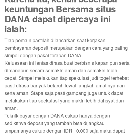
keuntungan Bersama situs
DANA dapat dipercaya ini
ialah:
Tiap pemain pastilah dilancarkan saat kerjakan
pembayaran deposit merupakan dengan cara yang paling
simpel dengan pakai terapan DANA.
Keluasaan ini lantas dirasa buat berbisnis kapan pun serta
dimanapun secara semakin aman dan semakin lebih
cepat. Simpel melakukan tiap spekulasi judi togel terhebat
pasti dirasa banyak betaruh lewat langkah amat nyaman
serta aman. Siapa saja pasti gampang juga untuk dapat
melakukan tiap spekulasi yang makin lebih dahsyat dan
aman.
Teknik bayar dengan DANA cukup hanya dengan
sedikitnya deposit yang tambah bisa dijangkau
umpamanya cukup dengan IDR 10.000 saja maka dapat