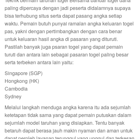
Teknik bermain taruhan togel Bersama bandar togel dana
paling dipercaya dengan jadi peserta didalamnya supaya
bisa terhubung situs serta dapat pasang angka setiap
waktu. Pemain butuh punyai ramalan angka keluaran togel
pas, yakni dengan pertimbangkan dengan cara benar
untuk keluaran hasil angka di pasaran yang dituruti.
Pastilah banyak juga psaran togel yang dapat pemain
turuti dan antara lain sebagai pasaran togel paling besar
serta terbeken antara lain yaitu:
Singapore (SGP)
Hongkong (HK)
Cambodia
Sydney
Melalui langkah menduga angka karena itu ada sejumlah
ketetapan tidak sama yang dapat pemain putuskan dalam
sejumlah model taruhan yang disiapkan. Tentu banyak
betaruh dapat berasa jauh makin nyaman dan aman untuk
dapat peroleh layanan terunggul yang unggul dan terkesan