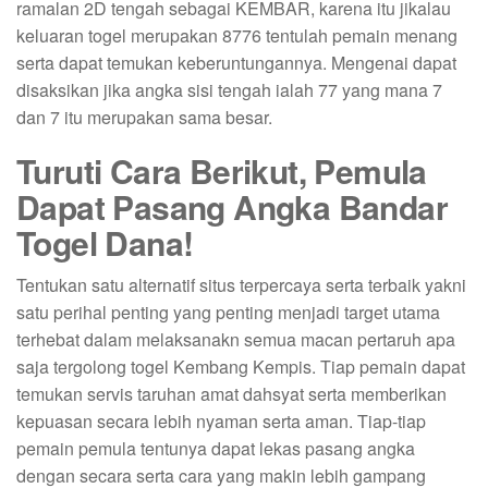
ramalan 2D tengah sebagai KEMBAR, karena itu jikalau
keluaran togel merupakan 8776 tentulah pemain menang
serta dapat temukan keberuntungannya. Mengenai dapat
disaksikan jika angka sisi tengah ialah 77 yang mana 7
dan 7 itu merupakan sama besar.
Turuti Cara Berikut, Pemula
Dapat Pasang Angka Bandar
Togel Dana!
Tentukan satu alternatif situs terpercaya serta terbaik yakni
satu perihal penting yang penting menjadi target utama
terhebat dalam melaksanakn semua macan pertaruh apa
saja tergolong togel Kembang Kempis. Tiap pemain dapat
temukan servis taruhan amat dahsyat serta memberikan
kepuasan secara lebih nyaman serta aman. Tiap-tiap
pemain pemula tentunya dapat lekas pasang angka
dengan secara serta cara yang makin lebih gampang