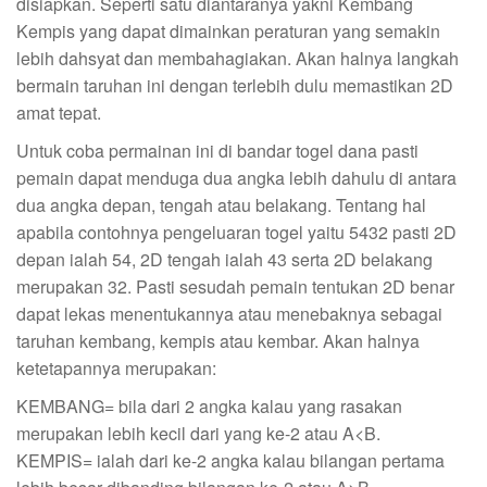
disiapkan. Seperti satu diantaranya yakni Kembang
Kempis yang dapat dimainkan peraturan yang semakin
lebih dahsyat dan membahagiakan. Akan halnya langkah
bermain taruhan ini dengan terlebih dulu memastikan 2D
amat tepat.
Untuk coba permainan ini di bandar togel dana pasti
pemain dapat menduga dua angka lebih dahulu di antara
dua angka depan, tengah atau belakang. Tentang hal
apabila contohnya pengeluaran togel yaitu 5432 pasti 2D
depan ialah 54, 2D tengah ialah 43 serta 2D belakang
merupakan 32. Pasti sesudah pemain tentukan 2D benar
dapat lekas menentukannya atau menebaknya sebagai
taruhan kembang, kempis atau kembar. Akan halnya
ketetapannya merupakan:
KEMBANG= bila dari 2 angka kalau yang rasakan
merupakan lebih kecil dari yang ke-2 atau A<B.
KEMPIS= ialah dari ke-2 angka kalau bilangan pertama