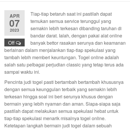
Tiap-tiap betaruh saat ini pastilah dapat
APR
07
temukan semua service terunggul yang
semakin lebih terkesan dibanding taruhan di
2023
bandar darat. Ialah, dengan pakai alat online
Off
banyak bettor rasakan serunya dan keamanan
berlainan dalam menjalankan tiap-tiap spekulasi yang
tambah lebih memberi keuntungan. Togel online adalah
salah satu pelbagai perjudian classic yang tetap terus ada
sampai waktu ini.
Pencinta judi togel pasti bertambah bertambah khususnya
dengan semua keunggulan terbaik yang semakin lebih
terkesan hingga soal ini beri serunya khusus dengan
bermain yang lebih nyaman dan aman. Siapa-siapa saja
pastilah dapat melakukan semua spekulasi hebat untuk
tiap-tiap spekulasi menarik misalnya togel online.
Ketetapan langkah bermain judi togel dalam sebuah