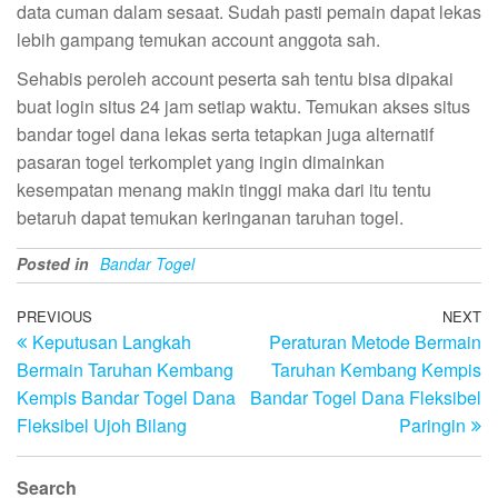
data cuman dalam sesaat. Sudah pasti pemain dapat lekas
lebih gampang temukan account anggota sah.
Sehabis peroleh account peserta sah tentu bisa dipakai
buat login situs 24 jam setiap waktu. Temukan akses situs
bandar togel dana lekas serta tetapkan juga alternatif
pasaran togel terkomplet yang ingin dimainkan
kesempatan menang makin tinggi maka dari itu tentu
betaruh dapat temukan keringanan taruhan togel.
Posted in
Bandar Togel
Post
Previous
PREVIOUS
NEXT
N
Keputusan Langkah
Peraturan Metode Bermain
Post
Po
navigation
Bermain Taruhan Kembang
Taruhan Kembang Kempis
Kempis Bandar Togel Dana
Bandar Togel Dana Fleksibel
Fleksibel Ujoh Bilang
Paringin
Search