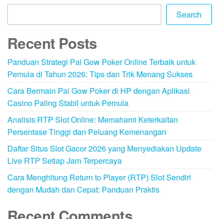
Search
Recent Posts
Panduan Strategi Pai Gow Poker Online Terbaik untuk
Pemula di Tahun 2026: Tips dan Trik Menang Sukses
Cara Bermain Pai Gow Poker di HP dengan Aplikasi
Casino Paling Stabil untuk Pemula
Analisis RTP Slot Online: Memahami Keterkaitan
Persentase Tinggi dan Peluang Kemenangan
Daftar Situs Slot Gacor 2026 yang Menyediakan Update
Live RTP Setiap Jam Terpercaya
Cara Menghitung Return to Player (RTP) Slot Sendiri
dengan Mudah dan Cepat: Panduan Praktis
Recent Comments