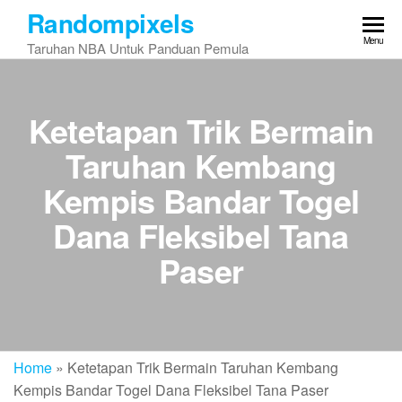
Skip
Randompixels
to
Menu
Taruhan NBA Untuk Panduan Pemula
the
content
Ketetapan Trik Bermain
Taruhan Kembang
Kempis Bandar Togel
Dana Fleksibel Tana
Paser
Home
»
Ketetapan Trik Bermain Taruhan Kembang
Kempis Bandar Togel Dana Fleksibel Tana Paser