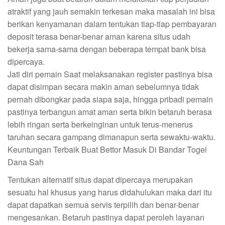
atraktif yang jauh semakin terkesan maka masalah ini bisa
berikan kenyamanan dalam tentukan tiap-tiap pembayaran
deposit terasa benar-benar aman karena situs udah
bekerja sama-sama dengan beberapa tempat bank bisa
dipercaya.
Jati diri pemain Saat melaksanakan register pastinya bisa
dapat disimpan secara makin aman sebelumnya tidak
pernah dibongkar pada siapa saja, hingga pribadi pemain
pastinya terbangun amat aman serta bikin betaruh berasa
lebih ringan serta berkeinginan untuk terus-menerus
taruhan secara gampang dimanapun serta sewaktu-waktu.
Keuntungan Terbaik Buat Bettor Masuk Di Bandar Togel
Dana Sah
Tentukan alternatif situs dapat dipercaya merupakan
sesuatu hal khusus yang harus didahulukan maka dari itu
dapat dapatkan semua servis terpilih dan benar-benar
mengesankan. Betaruh pastinya dapat peroleh layanan