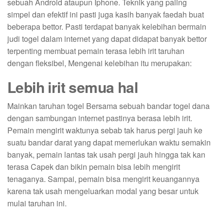
sebuah Android ataupun Iphone. Teknik yang paling
simpel dan efektif ini pasti juga kasih banyak faedah buat
beberapa bettor. Pasti terdapat banyak kelebihan bermain
judi togel dalam internet yang dapat didapat banyak bettor
terpenting membuat pemain terasa lebih irit taruhan
dengan fleksibel, Mengenai kelebihan itu merupakan:
Lebih irit semua hal
Mainkan taruhan togel Bersama sebuah bandar togel dana
dengan sambungan internet pastinya berasa lebih irit.
Pemain mengirit waktunya sebab tak harus pergi jauh ke
suatu bandar darat yang dapat memerlukan waktu semakin
banyak, pemain lantas tak usah pergi jauh hingga tak kan
terasa Capek dan bikin pemain bisa lebih mengirit
tenaganya. Sampai, pemain bisa mengirit keuangannya
karena tak usah mengeluarkan modal yang besar untuk
mulai taruhan ini.