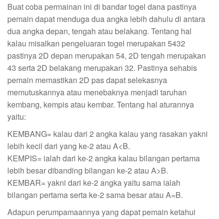
Buat coba permainan ini di bandar togel dana pastinya
pemain dapat menduga dua angka lebih dahulu di antara
dua angka depan, tengah atau belakang. Tentang hal
kalau misalkan pengeluaran togel merupakan 5432
pastinya 2D depan merupakan 54, 2D tengah merupakan
43 serta 2D belakang merupakan 32. Pastinya sehabis
pemain memastikan 2D pas dapat selekasnya
memutuskannya atau menebaknya menjadi taruhan
kembang, kempis atau kembar. Tentang hal aturannya
yaitu:
KEMBANG= kalau dari 2 angka kalau yang rasakan yakni
lebih kecil dari yang ke-2 atau A<B.
KEMPIS= ialah dari ke-2 angka kalau bilangan pertama
lebih besar dibanding bilangan ke-2 atau A>B.
KEMBAR= yakni dari ke-2 angka yaitu sama ialah
bilangan pertama serta ke-2 sama besar atau A=B.
Adapun perumpamaannya yang dapat pemain ketahui