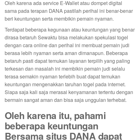
Oleh karena ada service E-Wallet atau dompet digital
sama pada terapan DANA pastilah perihal ini benar-benar
beri keuntungan serta membikin pemain nyaman.
Terdapat beberapa kegunaan atau keuntungan yang benar
dirasa betaruh Sewaktu bisa melakukan spekulasi togel
dengan cara online dan perihal ini membuat pemain judi
berasa lebih nyaman serta aman dimanapun. Beberapa
betaruh pasti dapat temukan layanan terpilih yang paling
terkesan dan masalah ini membikin pemain judi selalu
terasa semakin nyaman terlebih buat dapat temukan
keuntungan mengenakkan taruhan togel pada internet.
Siapa saja kali saja merasai kenyamanan tertentu dengan
bermain sangat aman dan bisa saja unggulan terhebat.
Oleh karena itu, pahami
beberapa keuntungan
Bersama situs DANA dapat