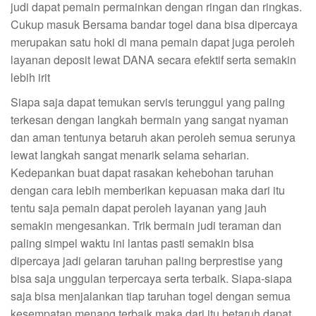
judi dapat pemain permainkan dengan ringan dan ringkas.
Cukup masuk Bersama bandar togel dana bisa dipercaya
merupakan satu hoki di mana pemain dapat juga peroleh
layanan deposit lewat DANA secara efektif serta semakin
lebih irit
Siapa saja dapat temukan servis terunggul yang paling
terkesan dengan langkah bermain yang sangat nyaman
dan aman tentunya betaruh akan peroleh semua serunya
lewat langkah sangat menarik selama seharian.
Kedepankan buat dapat rasakan kehebohan taruhan
dengan cara lebih memberikan kepuasan maka dari itu
tentu saja pemain dapat peroleh layanan yang jauh
semakin mengesankan. Trik bermain judi teraman dan
paling simpel waktu ini lantas pasti semakin bisa
dipercaya jadi gelaran taruhan paling berprestise yang
bisa saja unggulan terpercaya serta terbaik. Siapa-siapa
saja bisa menjalankan tiap taruhan togel dengan semua
kesempatan menang terbaik maka dari itu betaruh dapat