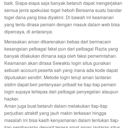
baik. Siapa-siapa saja banyak betaruh dapat mengerjakan
semua jenis spekulasi togel heboh Bersama suatu bandar
togel dana yang bisa diyakini. Di bawah ini keamanan
yang tentu dirasa pemain dengan masuk dalam web bisa
dipercaya, di antaranya:
Merasakan aman dikarenakan bebas dari bermacam
kesangsian pelbagai faksi pun dari pelbagai Razia yang
banyak dilakukan dimana saja oleh faksi pemerintahan.
Keamanan akan dirasa Sewaktu login situs gunakan
sebuah account peserta sah yang mana ada kode dapat
diputuskan sendiri. Metode login teruji aman lantaran
sistim dapat beri pertanyaan pribadi ke tiap-tiap pemain
login supaya terlepas dari pelbagai penyegelan ataupun
hacker.
Aman juga buat betaruh dalam melakukan tiap-tiap
perjudian atraktif yang jauh makin terkesan hingga
masalah ini bisa kasih kenyamanan dalam tentukan tiap-
tiap pembayaran deposit terasa amat aman lantaran situs