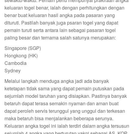
sewaktu-waktu. Pemain perlu mempunyai prakiraan angka
keluaran togel benar, ialah dengan perhitungkan dengan
benar buat keluaran hasil angka pada pasaran yang
dituruti. Pastilah banyak juga psaran togel yang dapat
pemain turuti serta antara lain sebagai pasaran togel
paling besar dan ternama salah satunya merupakan:
Singapore (SGP)
Hongkong (HK)
Cambodia
Sydney
Melalui langkah menduga angka jadi ada banyak
ketetapan tidak sama yang dapat pemain putuskan pada
sejumlah model taruhan yang disiapkan. Pastinya banyak
betaruh dapat terasa semakin nyaman dan aman buat
dapat peroleh servis terunggul yang unggul dan terkesan
maka betaruh bisa menjalankan beberapa serunya.
Keluaran angka togel ini ialah terdiri dalam angka tersusun
sejumlah 4 angka yang berturutan yakni sebagai AS, KOP,