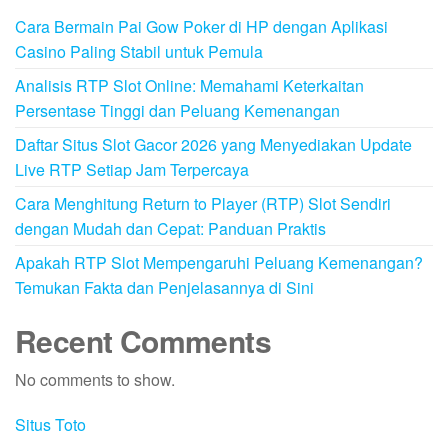
Cara Bermain Pai Gow Poker di HP dengan Aplikasi
Casino Paling Stabil untuk Pemula
Analisis RTP Slot Online: Memahami Keterkaitan
Persentase Tinggi dan Peluang Kemenangan
Daftar Situs Slot Gacor 2026 yang Menyediakan Update
Live RTP Setiap Jam Terpercaya
Cara Menghitung Return to Player (RTP) Slot Sendiri
dengan Mudah dan Cepat: Panduan Praktis
Apakah RTP Slot Mempengaruhi Peluang Kemenangan?
Temukan Fakta dan Penjelasannya di Sini
Recent Comments
No comments to show.
Situs Toto