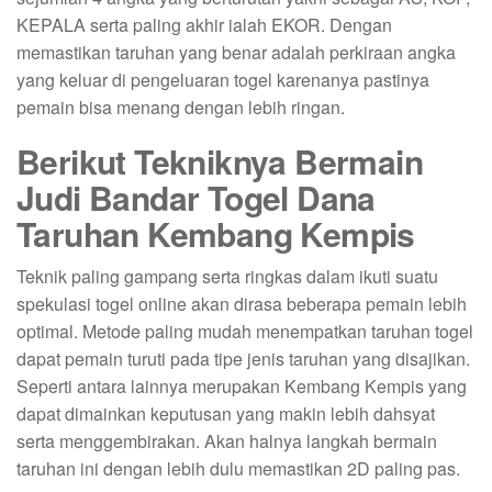
KEPALA serta paling akhir ialah EKOR. Dengan
memastikan taruhan yang benar adalah perkiraan angka
yang keluar di pengeluaran togel karenanya pastinya
pemain bisa menang dengan lebih ringan.
Berikut Tekniknya Bermain
Judi Bandar Togel Dana
Taruhan Kembang Kempis
Teknik paling gampang serta ringkas dalam ikuti suatu
spekulasi togel online akan dirasa beberapa pemain lebih
optimal. Metode paling mudah menempatkan taruhan togel
dapat pemain turuti pada tipe jenis taruhan yang disajikan.
Seperti antara lainnya merupakan Kembang Kempis yang
dapat dimainkan keputusan yang makin lebih dahsyat
serta menggembirakan. Akan halnya langkah bermain
taruhan ini dengan lebih dulu memastikan 2D paling pas.