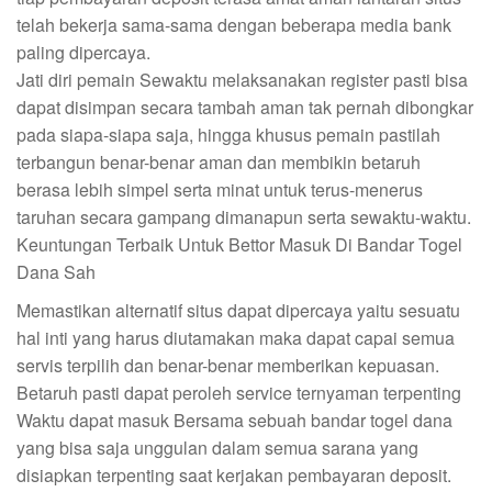
telah bekerja sama-sama dengan beberapa media bank
paling dipercaya.
Jati diri pemain Sewaktu melaksanakan register pasti bisa
dapat disimpan secara tambah aman tak pernah dibongkar
pada siapa-siapa saja, hingga khusus pemain pastilah
terbangun benar-benar aman dan membikin betaruh
berasa lebih simpel serta minat untuk terus-menerus
taruhan secara gampang dimanapun serta sewaktu-waktu.
Keuntungan Terbaik Untuk Bettor Masuk Di Bandar Togel
Dana Sah
Memastikan alternatif situs dapat dipercaya yaitu sesuatu
hal inti yang harus diutamakan maka dapat capai semua
servis terpilih dan benar-benar memberikan kepuasan.
Betaruh pasti dapat peroleh service ternyaman terpenting
Waktu dapat masuk Bersama sebuah bandar togel dana
yang bisa saja unggulan dalam semua sarana yang
disiapkan terpenting saat kerjakan pembayaran deposit.