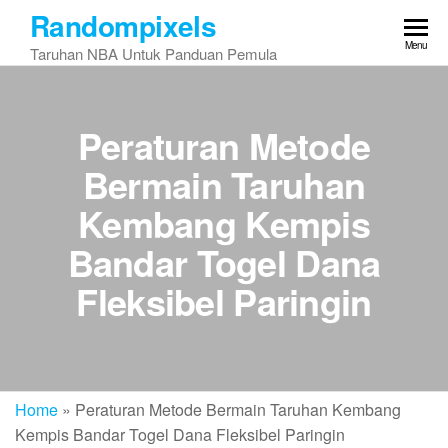
Skip
Randompixels
to
Menu
Taruhan NBA Untuk Panduan Pemula
the
content
Peraturan Metode
Bermain Taruhan
Kembang Kempis
Bandar Togel Dana
Fleksibel Paringin
Home
»
Peraturan Metode Bermain Taruhan Kembang
Kempis Bandar Togel Dana Fleksibel Paringin