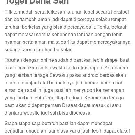
Trik termudah serta terkesan taruhan togel secara fleksibel
dan bertambah aman jadi dapat dipercaya selaku tempat
taruhan berkelas yang bisa dipercaya baik. Tentu, betaruh
dapat merasai semua kehebohan taruhan dengan lebih
nyaman serta aman maka dari itu dapat memercayakannya
sebagai arena taruhan berkelas.
Taruhan dengan online sudah dipastikan lebih simpel buat
bisa dimainkan setiap waktu serta dimanapun. Keamanan
yang tambah terjaga Sewaktu pakai android berbasiskan
internet menjadi alat bermainnya jadi berasa bertambah
aman dan soal ini juga pastilah menyuport kemenangan
yang tambah lebih teruji tiap harinya. Keamanan terjaga
pasti akan didapat pemain Di saat dapat masuk di satu
diantara website judi sah bisa dipercaya.
Siapa-siapa saja betaruh pastilah dapat mendapat
perjudian unggulan luar biasa yang jauh lebih dapat diakui