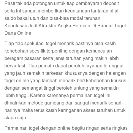
Pasti tak ada potongan untuk tiap pembayaran deposit
serta ini sangat memberikan keuntungan lantaran nilai
saldo bakal utuh dan bisa-bisa modal taruhan.
Keputusan Judi Kira-kira Angka Bermain Di Bandar Togel
Dana Online
Tiap-tiap spekulasi togel menarik pastinya bisa kasih
kehebohan spesifik terpenting dengan kemunculan
beragam pasaran serta jenis taruhan yang makin lebih
bervariasi. Tiap pemain dapat peroleh layanan terunggul
yang jauh semakin terkesan khususnya dengan halangan
togel online yang tambah menarik beri kehebohan khusus
dengan semangat tinggi beroleh untung yang semakin
lebih tinggi. Karena karenanya permainan togel ini
dimainkan metode gampang dan sangat menarik sehari-
harinya maka terus kasih keringanan akses taruhan untuk
siapa saja.
Permainan togel dengan online begitu ringan serta ringkas