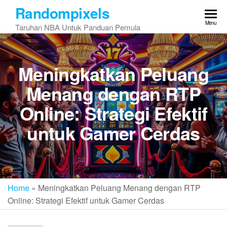
Skip
Randompixels
to
Menu
Taruhan NBA Untuk Panduan Pemula
the
content
Meningkatkan Peluang
Menang dengan RTP
Online: Strategi Efektif
untuk Gamer Cerdas
Home
»
Meningkatkan Peluang Menang dengan RTP
Online: Strategi Efektif untuk Gamer Cerdas