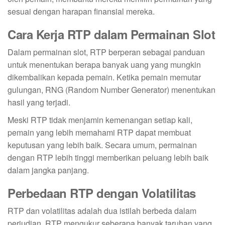
sesuai dengan harapan finansial mereka.
Cara Kerja RTP dalam Permainan Slot
Dalam permainan slot, RTP berperan sebagai panduan
untuk menentukan berapa banyak uang yang mungkin
dikembalikan kepada pemain. Ketika pemain memutar
gulungan, RNG (Random Number Generator) menentukan
hasil yang terjadi.
Meski RTP tidak menjamin kemenangan setiap kali,
pemain yang lebih memahami RTP dapat membuat
keputusan yang lebih baik. Secara umum, permainan
dengan RTP lebih tinggi memberikan peluang lebih baik
dalam jangka panjang.
Perbedaan RTP dengan Volatilitas
RTP dan volatilitas adalah dua istilah berbeda dalam
perjudian. RTP mengukur seberapa banyak taruhan yang