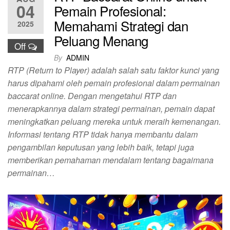
04
Pemain Profesional:
Memahami Strategi dan
2025
Peluang Menang
Off
By
ADMIN
RTP (Return to Player) adalah salah satu faktor kunci yang
harus dipahami oleh pemain profesional dalam permainan
baccarat online. Dengan mengetahui RTP dan
menerapkannya dalam strategi permainan, pemain dapat
meningkatkan peluang mereka untuk meraih kemenangan.
Informasi tentang RTP tidak hanya membantu dalam
pengambilan keputusan yang lebih baik, tetapi juga
memberikan pemahaman mendalam tentang bagaimana
permainan…