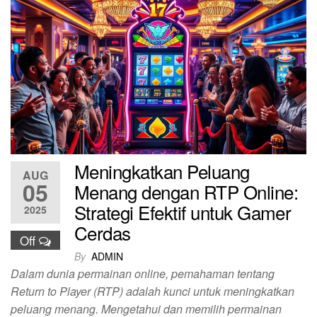
Meningkatkan Peluang
AUG
05
Menang dengan RTP Online:
Strategi Efektif untuk Gamer
2025
Cerdas
Off
By
ADMIN
Dalam dunia permainan online, pemahaman tentang
Return to Player (RTP) adalah kunci untuk meningkatkan
peluang menang. Mengetahui dan memilih permainan