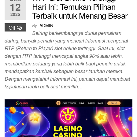
12
Hari Ini: Temukan Pilihan
Terbaik untuk Menang Besar
2025
By
ADMIN
Off
Seiring berkembangnya dunia permainan
daring, banyak pemain yang mencari informasi mengenai
RTP (Return to Player) slot online tertinggi. Saat ini, slot
dengan RTP tertinggi mencapai angka 96% atau lebih,
memberikan peluang yang lebih baik bagi pemain untuk
mendapatkan kembali sebagian besar taruhan mereka.
Dengan mengetahui informasi ini, pemain dapat membuat
keputusan lebih baik saat memilih…