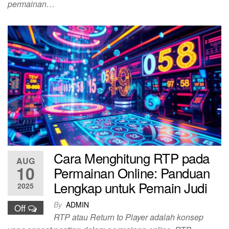
permainan…
Cara Menghitung RTP pada
AUG
10
Permainan Online: Panduan
Lengkap untuk Pemain Judi
2025
By
ADMIN
Off
RTP atau Return to Player adalah konsep