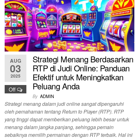
Strategi Menang Berdasarkan
AUG
03
RTP di Judi Online: Panduan
Efektif untuk Meningkatkan
2025
Peluang Anda
Off
By
ADMIN
Strategi menang dalam judi online sangat dipengaruhi
oleh pemahaman tentang Return to Player (RTP). RTP
yang tinggi dapat memberikan peluang lebih besar untuk
menang dalam jangka panjang, sehingga pemain
sebaiknya memilih permainan dengan RTP terbaik. Hal ini