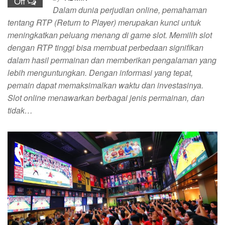
Off
Dalam dunia perjudian online, pemahaman
tentang RTP (Return to Player) merupakan kunci untuk
meningkatkan peluang menang di game slot. Memilih slot
dengan RTP tinggi bisa membuat perbedaan signifikan
dalam hasil permainan dan memberikan pengalaman yang
lebih menguntungkan. Dengan informasi yang tepat,
pemain dapat memaksimalkan waktu dan investasinya.
Slot online menawarkan berbagai jenis permainan, dan
tidak…