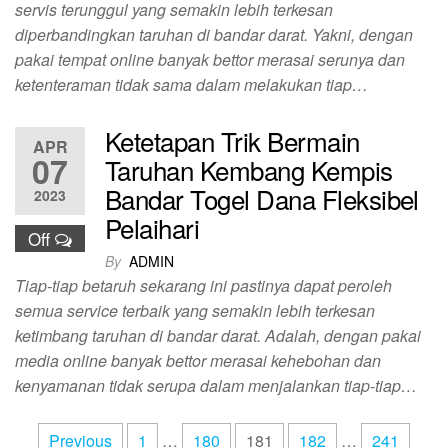
servis terunggul yang semakin lebih terkesan
diperbandingkan taruhan di bandar darat. Yakni, dengan
pakai tempat online banyak bettor merasai serunya dan
ketenteraman tidak sama dalam melakukan tiap…
Ketetapan Trik Bermain
APR
07
Taruhan Kembang Kempis
Bandar Togel Dana Fleksibel
2023
Pelaihari
Off
By
ADMIN
Tiap-tiap betaruh sekarang ini pastinya dapat peroleh
semua service terbaik yang semakin lebih terkesan
ketimbang taruhan di bandar darat. Adalah, dengan pakai
media online banyak bettor merasai kehebohan dan
kenyamanan tidak serupa dalam menjalankan tiap-tiap…
Posts
Previous
1
…
180
181
182
…
241