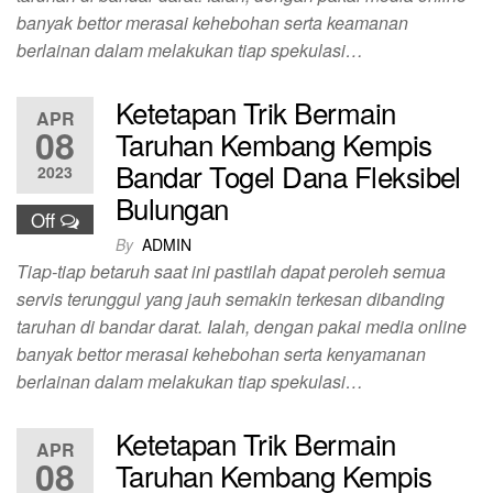
banyak bettor merasai kehebohan serta keamanan
berlainan dalam melakukan tiap spekulasi…
Ketetapan Trik Bermain
APR
08
Taruhan Kembang Kempis
Bandar Togel Dana Fleksibel
2023
Bulungan
Off
By
ADMIN
Tiap-tiap betaruh saat ini pastilah dapat peroleh semua
servis terunggul yang jauh semakin terkesan dibanding
taruhan di bandar darat. Ialah, dengan pakai media online
banyak bettor merasai kehebohan serta kenyamanan
berlainan dalam melakukan tiap spekulasi…
Ketetapan Trik Bermain
APR
08
Taruhan Kembang Kempis