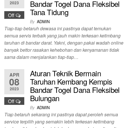
Bandar Togel Dana Fleksibel
2023
Tana Tidung
Off
By
ADMIN
Tiap-tiap betaruh dewasa ini pastinya dapat temukan
semua servis terbaik yang jauh makin terkesan ketimbang
taruhan di bandar darat. Yakni, dengan pakai wadah online
banyak bettor rasakan kehebohan dan kenyamanan tidak
sama dalam menjalankan tiap-tiap…
Aturan Teknik Bermain
APR
08
Taruhan Kembang Kempis
Bandar Togel Dana Fleksibel
2023
Bulungan
Off
By
ADMIN
Tiap betaruh sekarang ini pastinya dapat peroleh semua
service terpilih yang semakin lebih terkesan ketimbang