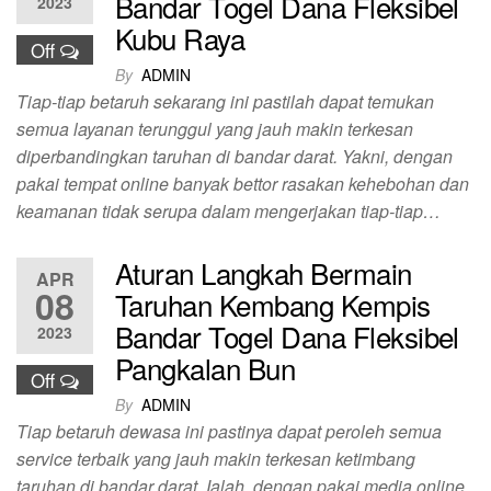
Bandar Togel Dana Fleksibel
2023
Kubu Raya
Off
By
ADMIN
Tiap-tiap betaruh sekarang ini pastilah dapat temukan
semua layanan terunggul yang jauh makin terkesan
diperbandingkan taruhan di bandar darat. Yakni, dengan
pakai tempat online banyak bettor rasakan kehebohan dan
keamanan tidak serupa dalam mengerjakan tiap-tiap…
Aturan Langkah Bermain
APR
08
Taruhan Kembang Kempis
Bandar Togel Dana Fleksibel
2023
Pangkalan Bun
Off
By
ADMIN
Tiap betaruh dewasa ini pastinya dapat peroleh semua
service terbaik yang jauh makin terkesan ketimbang
taruhan di bandar darat. Ialah, dengan pakai media online