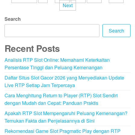
Next
pagination
Search
Search
Recent Posts
Analisis RTP Slot Online: Memahami Keterkaitan
Persentase Tinggi dan Peluang Kemenangan
Daftar Situs Slot Gacor 2026 yang Menyediakan Update
Live RTP Setiap Jam Terpercaya
Cara Menghitung Return to Player (RTP) Slot Sendiri
dengan Mudah dan Cepat: Panduan Praktis
Apakah RTP Slot Mempengaruhi Peluang Kemenangan?
Temukan Fakta dan Penjelasannya di Sini
Rekomendasi Game Slot Pragmatic Play dengan RTP