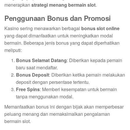
menerapkan
strategi menang bermain slot
.
Penggunaan Bonus dan Promosi
Kasino sering menawarkan berbagai
bonus slot online
yang dapat dimanfaatkan untuk meningkatkan modal
bermain. Beberapa jenis bonus yang dapat diperhatikan
meliputi:
Bonus Selamat Datang
: Diberikan kepada pemain
baru saat mendaftar.
Bonus Deposit
: Diberikan ketika pemain melakukan
deposit dengan persentase tertentu.
Free Spins
: Memberi kesempatan untuk bermain
tanpa menggunakan modal.
Memanfaatkan bonus ini dengan bijak akan memperbesar
peluang menang dan memaksimalkan pengalaman
bermain slot.