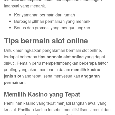
finansial yang menarik.
Kenyamanan bermain dari rumah
Berbagai pilihan permainan yang menarik
Bonus dan promosi yang menguntungkan
Tips bermain slot online
Untuk meningkatkan pengalaman bermain slot online,
terdapat beberapa
tips bermain slot online
yang dapat
diikuti. Pemain perlu mempertimbangkan beberapa faktor
penting yang akan membantu dalam
memilih kasino
,
jenis slot
yang tepat, serta menyesuaikan
anggaran
permainan
.
Memilih Kasino yang Tepat
Pemilihan kasino yang tepat menjadi langkah awal yang
krusial. Pastikan kasino tersebut memiliki lisensi resmi dan