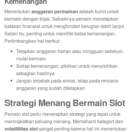
Kemenangan
Menentukan
anggaran permainan
adalah kunci untuk
bermain dengan bijak. Sebaiknya pemain menetapkan
batasan finansial untuk menghindari kerugian lebih lanjut.
Selain itu, penting untuk memiliki batas kemenangan.
Pertimbangkan hal berikut:
Tetapkan anggaran harian atau mingguan sebelum
mulai bermain
Setiap kemenangan, pikirkan untuk menyisihkan
sebagian hasilnya
Jangan terjebak pada emosi, tetap pada rencana
anggaran yang sudah ditetapkan
Strategi Menang Bermain Slot
Pemain slot perlu menerapkan strategi yang tepat untuk
meningkatkan peluang menang. Memahami kategori dan
volatilititas slot
sangat penting karena hal ini menentukan