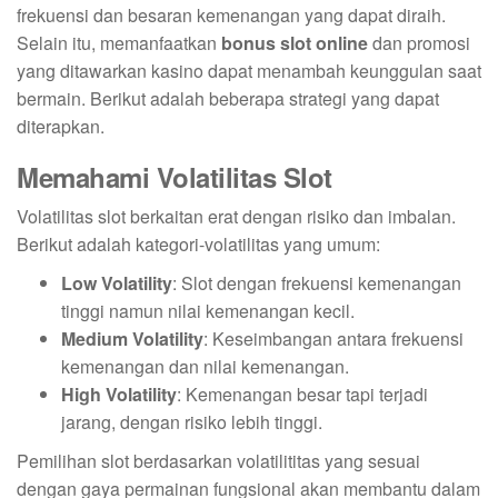
frekuensi dan besaran kemenangan yang dapat diraih.
Selain itu, memanfaatkan
bonus slot online
dan promosi
yang ditawarkan kasino dapat menambah keunggulan saat
bermain. Berikut adalah beberapa strategi yang dapat
diterapkan.
Memahami Volatilitas Slot
Volatilitas slot berkaitan erat dengan risiko dan imbalan.
Berikut adalah kategori-volatilitas yang umum:
Low Volatility
: Slot dengan frekuensi kemenangan
tinggi namun nilai kemenangan kecil.
Medium Volatility
: Keseimbangan antara frekuensi
kemenangan dan nilai kemenangan.
High Volatility
: Kemenangan besar tapi terjadi
jarang, dengan risiko lebih tinggi.
Pemilihan slot berdasarkan volatilititas yang sesuai
dengan gaya permainan fungsional akan membantu dalam