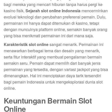
bagi mereka yang mencari hiburan tanpa harus pergi ke
kasino fisik.
Sejarah slot online Indonesia
mencerminkan
evolusi teknologi dan perubahan preferensi pemain. Dulu,
permainan ini hanya dapat ditemukan di kasino, tetapi
dengan munculnya platform online, semakin banyak orang
yang bisa menikmati permainan ini dari mana saja.
Karakteristik slot online
sangat menarik. Permainan ini
menawarkan berbagai tema dan desain yang menarik,
serta fitur interaktif yang membuat pengalaman bermain
semakin seru. Pemain dapat memilih dari banyak jenis
permainan yang tersedia, dengan variasi jackpot yang bisa
dimenangkan. Hal ini menciptakan daya tarik tersendiri
bagi pemain Indonesia untuk mengeksplorasi dunia slot
online.
Keuntungan Bermain Slot
Online