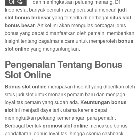
Off
dan meningkatkan peluang menang. Di
Indonesia, banyak pemain yang berusaha mencari
judi
slot bonus terbesar
yang tersedia di berbagai
situs slot
bonus besar
. Artikel ini akan mengulas berbagai jenis
bonus yang dapat dimanfaatkan oleh pemain, memberikan
insight tentang bagaimana cara untuk memperoleh
bonus
slot online
yang menguntungkan.
Pengenalan Tentang Bonus
Slot Online
Bonus slot online
merupakan insentif yang diberikan oleh
situs judi slot untuk menarik pemain baru dan menjaga
loyalitas pemain yang sudah ada.
Keuntungan bonus
slot
ini menjadi daya tarik utama karena dapat
meningkatkan peluang kemenangan para pemain.
Berbagai bentuk
promosi slot online
mencakup bonus
pendaftaran, bonus loyalitas, hingga skema cashback