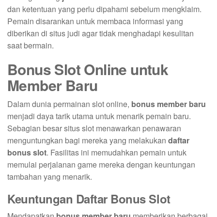
dan ketentuan yang perlu dipahami sebelum mengklaim.
Pemain disarankan untuk membaca informasi yang
diberikan di situs judi agar tidak menghadapi kesulitan
saat bermain.
Bonus Slot Online untuk
Member Baru
Dalam dunia permainan slot online,
bonus member baru
menjadi daya tarik utama untuk menarik pemain baru.
Sebagian besar situs slot menawarkan penawaran
menguntungkan bagi mereka yang melakukan
daftar
bonus slot
. Fasilitas ini memudahkan pemain untuk
memulai perjalanan game mereka dengan keuntungan
tambahan yang menarik.
Keuntungan Daftar Bonus Slot
Mendapatkan
bonus member baru
memberikan berbagai