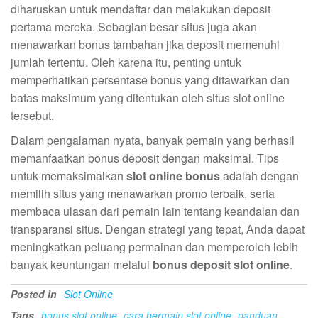
diharuskan untuk mendaftar dan melakukan deposit
pertama mereka. Sebagian besar situs juga akan
menawarkan bonus tambahan jika deposit memenuhi
jumlah tertentu. Oleh karena itu, penting untuk
memperhatikan persentase bonus yang ditawarkan dan
batas maksimum yang ditentukan oleh situs slot online
tersebut.
Dalam pengalaman nyata, banyak pemain yang berhasil
memanfaatkan bonus deposit dengan maksimal. Tips
untuk memaksimalkan
slot online bonus
adalah dengan
memilih situs yang menawarkan promo terbaik, serta
membaca ulasan dari pemain lain tentang keandalan dan
transparansi situs. Dengan strategi yang tepat, Anda dapat
meningkatkan peluang permainan dan memperoleh lebih
banyak keuntungan melalui
bonus deposit slot online
.
Posted in
Slot Online
Tags
bonus slot online
cara bermain slot online
panduan