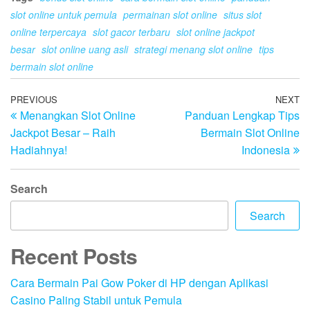
slot online untuk pemula
permainan slot online
situs slot
online terpercaya
slot gacor terbaru
slot online jackpot
besar
slot online uang asli
strategi menang slot online
tips
bermain slot online
Post
Previous
PREVIOUS
NEXT
N
Menangkan Slot Online
Panduan Lengkap Tips
Post
Po
navigation
Jackpot Besar – Raih
Bermain Slot Online
Hadiahnya!
Indonesia
Search
Search
Recent Posts
Cara Bermain Pai Gow Poker di HP dengan Aplikasi
Casino Paling Stabil untuk Pemula