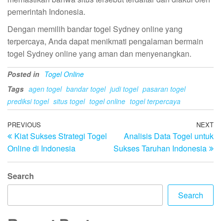
pemerintah Indonesia.
Dengan memilih bandar togel Sydney online yang
terpercaya, Anda dapat menikmati pengalaman bermain
togel Sydney online yang aman dan menyenangkan.
Posted in
Togel Online
Tags
agen togel
bandar togel
judi togel
pasaran togel
prediksi togel
situs togel
togel online
togel terpercaya
Post
Previous
PREVIOUS
NEXT
N
Kiat Sukses Strategi Togel
Analisis Data Togel untuk
Post
Po
navigation
Online di Indonesia
Sukses Taruhan Indonesia
Search
Search