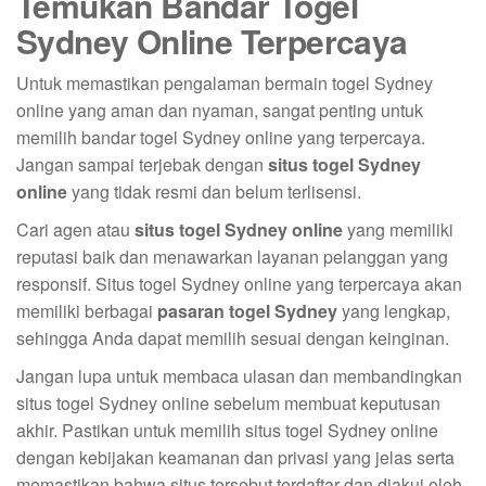
Temukan Bandar Togel
Sydney Online Terpercaya
Untuk memastikan pengalaman bermain togel Sydney
online yang aman dan nyaman, sangat penting untuk
memilih bandar togel Sydney online yang terpercaya.
Jangan sampai terjebak dengan
situs togel Sydney
online
yang tidak resmi dan belum terlisensi.
Cari agen atau
situs togel Sydney online
yang memiliki
reputasi baik dan menawarkan layanan pelanggan yang
responsif. Situs togel Sydney online yang terpercaya akan
memiliki berbagai
pasaran togel Sydney
yang lengkap,
sehingga Anda dapat memilih sesuai dengan keinginan.
Jangan lupa untuk membaca ulasan dan membandingkan
situs togel Sydney online sebelum membuat keputusan
akhir. Pastikan untuk memilih situs togel Sydney online
dengan kebijakan keamanan dan privasi yang jelas serta
memastikan bahwa situs tersebut terdaftar dan diakui oleh