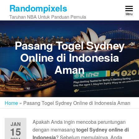
Skip
Randompixels
to
Menu
Taruhan NBA Untuk Panduan Pemula
the
content
Pasang Togel Sydney
Online di Indonesia
Aman
Home
»
Pasang Togel Sydney Online di Indonesia Aman
Apakah Anda ingin mencoba peruntungan
JAN
15
dengan memasang
togel Sydney online di
Indonesia
? Sebelum memulainya, Anda