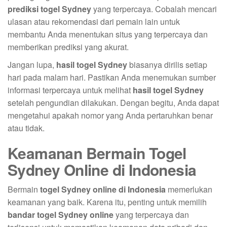
prediksi togel Sydney
yang terpercaya. Cobalah mencari
ulasan atau rekomendasi dari pemain lain untuk
membantu Anda menentukan situs yang terpercaya dan
memberikan prediksi yang akurat.
Jangan lupa,
hasil togel Sydney
biasanya dirilis setiap
hari pada malam hari. Pastikan Anda menemukan sumber
informasi terpercaya untuk melihat
hasil togel Sydney
setelah pengundian dilakukan. Dengan begitu, Anda dapat
mengetahui apakah nomor yang Anda pertaruhkan benar
atau tidak.
Keamanan Bermain Togel
Sydney Online di Indonesia
Bermain
togel Sydney online di Indonesia
memerlukan
keamanan yang baik. Karena itu, penting untuk memilih
bandar togel Sydney online
yang terpercaya dan