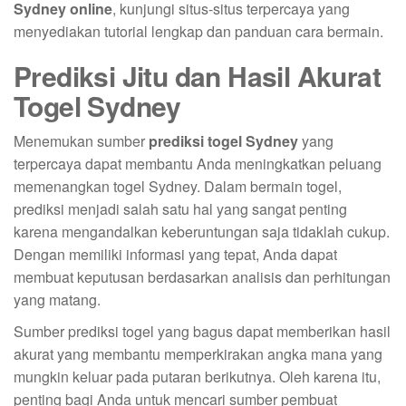
Sydney online
, kunjungi situs-situs terpercaya yang
menyediakan tutorial lengkap dan panduan cara bermain.
Prediksi Jitu dan Hasil Akurat
Togel Sydney
Menemukan sumber
prediksi togel Sydney
yang
terpercaya dapat membantu Anda meningkatkan peluang
memenangkan togel Sydney. Dalam bermain togel,
prediksi menjadi salah satu hal yang sangat penting
karena mengandalkan keberuntungan saja tidaklah cukup.
Dengan memiliki informasi yang tepat, Anda dapat
membuat keputusan berdasarkan analisis dan perhitungan
yang matang.
Sumber prediksi togel yang bagus dapat memberikan hasil
akurat yang membantu memperkirakan angka mana yang
mungkin keluar pada putaran berikutnya. Oleh karena itu,
penting bagi Anda untuk mencari sumber pembuat