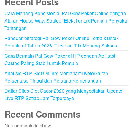
Recent Posts
Cara Menang Konsisten di Pai Gow Poker Online dengan
Aturan House Way: Strategi Efektif untuk Pemain Penyuka
Tantangan
Panduan Strategi Pai Gow Poker Online Terbaik untuk
Pemula di Tahun 2026: Tips dan Trik Menang Sukses
Cara Bermain Pai Gow Poker di HP dengan Aplikasi
Casino Paling Stabil untuk Pemula
Analisis RTP Slot Online: Memahami Keterkaitan
Persentase Tinggi dan Peluang Kemenangan
Daftar Situs Slot Gacor 2026 yang Menyediakan Update
Live RTP Setiap Jam Terpercaya
Recent Comments
No comments to show.