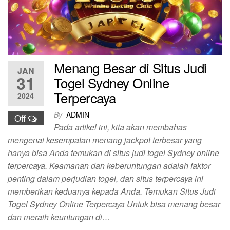
Menang Besar di Situs Judi
JAN
31
Togel Sydney Online
Terpercaya
2024
By
ADMIN
Off
Pada artikel ini, kita akan membahas
mengenai kesempatan menang jackpot terbesar yang
hanya bisa Anda temukan di situs judi togel Sydney online
terpercaya. Keamanan dan keberuntungan adalah faktor
penting dalam perjudian togel, dan situs terpercaya ini
memberikan keduanya kepada Anda. Temukan Situs Judi
Togel Sydney Online Terpercaya Untuk bisa menang besar
dan meraih keuntungan di…