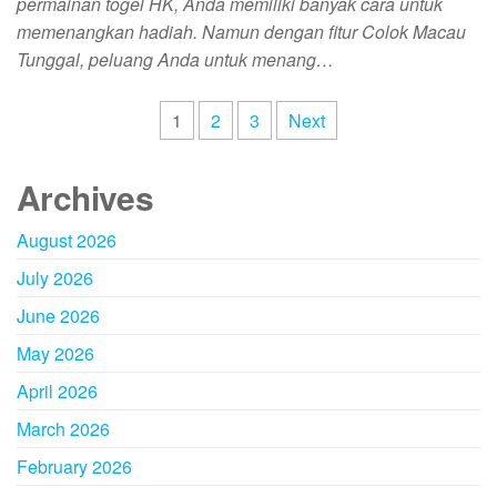
permainan togel HK, Anda memiliki banyak cara untuk
memenangkan hadiah. Namun dengan fitur Colok Macau
Tunggal, peluang Anda untuk menang…
Posts
1
2
3
Next
pagination
Archives
August 2026
July 2026
June 2026
May 2026
April 2026
March 2026
February 2026