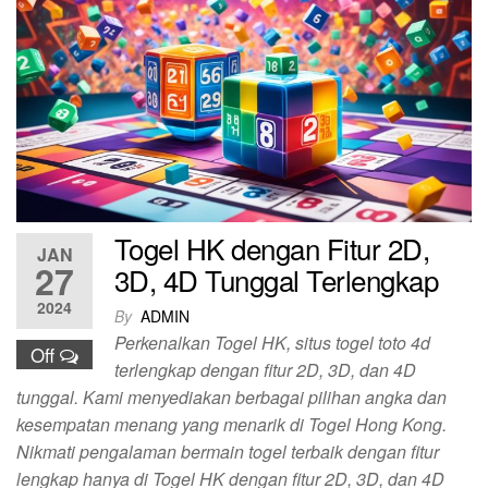
Togel HK dengan Fitur 2D,
JAN
27
3D, 4D Tunggal Terlengkap
2024
By
ADMIN
Perkenalkan Togel HK, situs togel toto 4d
Off
terlengkap dengan fitur 2D, 3D, dan 4D
tunggal. Kami menyediakan berbagai pilihan angka dan
kesempatan menang yang menarik di Togel Hong Kong.
Nikmati pengalaman bermain togel terbaik dengan fitur
lengkap hanya di Togel HK dengan fitur 2D, 3D, dan 4D