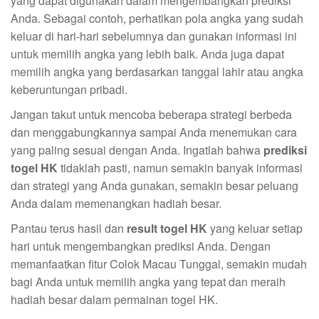
yang dapat digunakan dalam mengembangkan prediksi
Anda. Sebagai contoh, perhatikan pola angka yang sudah
keluar di hari-hari sebelumnya dan gunakan informasi ini
untuk memilih angka yang lebih baik. Anda juga dapat
memilih angka yang berdasarkan tanggal lahir atau angka
keberuntungan pribadi.
Jangan takut untuk mencoba beberapa strategi berbeda
dan menggabungkannya sampai Anda menemukan cara
yang paling sesuai dengan Anda. Ingatlah bahwa
prediksi
togel HK
tidaklah pasti, namun semakin banyak informasi
dan strategi yang Anda gunakan, semakin besar peluang
Anda dalam memenangkan hadiah besar.
Pantau terus hasil dan
result togel HK
yang keluar setiap
hari untuk mengembangkan prediksi Anda. Dengan
memanfaatkan fitur Colok Macau Tunggal, semakin mudah
bagi Anda untuk memilih angka yang tepat dan meraih
hadiah besar dalam permainan togel HK.