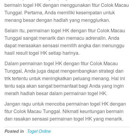
bermain togel HK dengan menggunakan fitur Colok Macau
Tunggal. Pertama, Anda memiliki kesempatan untuk
menang besar dengan hadiah yang menggiurkan.
Selain itu, permainan togel HK dengan fitur Colok Macau
Tunggal sangat menarik dan memacu adrenalin. Anda
dapat merasakan sensasi memilih angka dan menunggu
hasil result togel HK setiap harinya.
Dalam permainan togel HK dengan fitur Colok Macau
Tunggal, Anda juga dapat mengembangkan strategi dan
trik tertentu untuk meningkatkan peluang menang. Hal ini
tentu saja akan sangat bermanfaat bagi Anda yang ingin
meraih hadiah besar dalam permainan togel HK.
Jangan ragu untuk mencoba permainan togel HK dengan
fitur Colok Macau Tunggal. Nikmati keuntungan bermain
dan rasakan sensasi permainan togel HK yang menarik.
Posted in
Togel Online