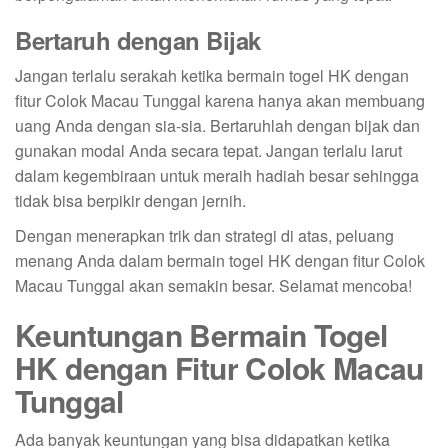
Bertaruh dengan Bijak
Jangan terlalu serakah ketika bermain togel HK dengan
fitur Colok Macau Tunggal karena hanya akan membuang
uang Anda dengan sia-sia. Bertaruhlah dengan bijak dan
gunakan modal Anda secara tepat. Jangan terlalu larut
dalam kegembiraan untuk meraih hadiah besar sehingga
tidak bisa berpikir dengan jernih.
Dengan menerapkan trik dan strategi di atas, peluang
menang Anda dalam bermain togel HK dengan fitur Colok
Macau Tunggal akan semakin besar. Selamat mencoba!
Keuntungan Bermain Togel
HK dengan Fitur Colok Macau
Tunggal
Ada banyak keuntungan yang bisa didapatkan ketika