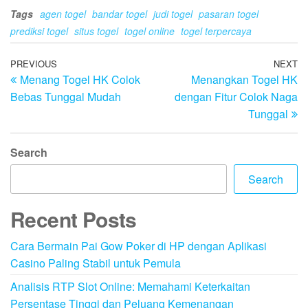
Tags
agen togel
bandar togel
judi togel
pasaran togel
prediksi togel
situs togel
togel online
togel terpercaya
Post
Previous
PREVIOUS
NEXT
N
Menang Togel HK Colok
Menangkan Togel HK
Post
Po
navigation
Bebas Tunggal Mudah
dengan Fitur Colok Naga
Tunggal
Search
Search
Recent Posts
Cara Bermain Pai Gow Poker di HP dengan Aplikasi
Casino Paling Stabil untuk Pemula
Analisis RTP Slot Online: Memahami Keterkaitan
Persentase Tinggi dan Peluang Kemenangan