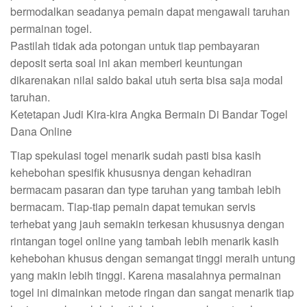
bermodalkan seadanya pemain dapat mengawali taruhan
permainan togel.
Pastilah tidak ada potongan untuk tiap pembayaran
deposit serta soal ini akan memberi keuntungan
dikarenakan nilai saldo bakal utuh serta bisa saja modal
taruhan.
Ketetapan Judi Kira-kira Angka Bermain Di Bandar Togel
Dana Online
Tiap spekulasi togel menarik sudah pasti bisa kasih
kehebohan spesifik khususnya dengan kehadiran
bermacam pasaran dan type taruhan yang tambah lebih
bermacam. Tiap-tiap pemain dapat temukan servis
terhebat yang jauh semakin terkesan khususnya dengan
rintangan togel online yang tambah lebih menarik kasih
kehebohan khusus dengan semangat tinggi meraih untung
yang makin lebih tinggi. Karena masalahnya permainan
togel ini dimainkan metode ringan dan sangat menarik tiap