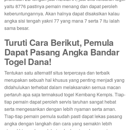
yaitu 8776 pastinya pemain menang dan dapat peroleh
keberuntungannya. Akan halnya dapat disaksikan kalau
angka sisi tengah yakni 77 yang mana 7 serta 7 itu ialah
sama besar.
Turuti Cara Berikut, Pemula
Dapat Pasang Angka Bandar
Togel Dana!
Tentukan satu alternatif situs terpercaya dan terbaik
merupakan sebuah hal khusus yang penting menjadi yang
didahulukan terhebat dalam melaksanakn semua macan
pertaruh apa saja termaksud togel Kembang Kempis. Tiap-
tiap pemain dapat peroleh servis taruhan sangat hebat
serta mengesankan dengan lebih nyaman serta aman.
Tiap-tiap pemain pemula sudah pasti dapat lekas pasang
angka dengan langkah dan cara yang semakin lebih