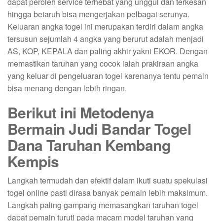
dapat peroleh service terhebat yang unggul dan terkesan
hingga betaruh bisa mengerjakan pelbagai serunya.
Keluaran angka togel ini merupakan terdiri dalam angka
tersusun sejumlah 4 angka yang berurut adalah menjadi
AS, KOP, KEPALA dan paling akhir yakni EKOR. Dengan
memastikan taruhan yang cocok ialah prakiraan angka
yang keluar di pengeluaran togel karenanya tentu pemain
bisa menang dengan lebih ringan.
Berikut ini Metodenya
Bermain Judi Bandar Togel
Dana Taruhan Kembang
Kempis
Langkah termudah dan efektif dalam ikuti suatu spekulasi
togel online pasti dirasa banyak pemain lebih maksimum.
Langkah paling gampang memasangkan taruhan togel
dapat pemain turuti pada macam model taruhan yang