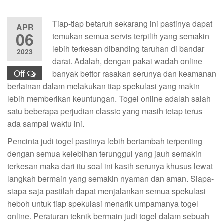
Tiap-tiap betaruh sekarang ini pastinya dapat
APR
06
temukan semua servis terpilih yang semakin
lebih terkesan dibanding taruhan di bandar
2023
darat. Adalah, dengan pakai wadah online
Off
banyak bettor rasakan serunya dan keamanan
berlainan dalam melakukan tiap spekulasi yang makin
lebih memberikan keuntungan. Togel online adalah salah
satu beberapa perjudian classic yang masih tetap terus
ada sampai waktu ini.
Pencinta judi togel pastinya lebih bertambah terpenting
dengan semua kelebihan terunggul yang jauh semakin
terkesan maka dari itu soal ini kasih serunya khusus lewat
langkah bermain yang semakin nyaman dan aman. Siapa-
siapa saja pastilah dapat menjalankan semua spekulasi
heboh untuk tiap spekulasi menarik umpamanya togel
online. Peraturan teknik bermain judi togel dalam sebuah