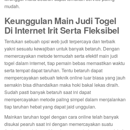
mudah.
Keunggulan Main Judi Togel
Di Internet Irit Serta Fleksibel
Tentukan sebuah opsi web judi terpercaya dan terbaik
yakni sesuatu kewajiban untuk banyak betaruh. Dengan
memercayakan metode termudah serta efektif main judi
togel dalam internet, tiap pemain bebas memastikan waktu
serta tempat dapat taruhan. Tentu betaruh dapat
mempercayakan sebuah teknik online luar biasa yang jauh
semakin bisa dihandalkan maka hoki bakal lekas diraih.
Sudah pasti banyak betaruh saat ini dapat
mempercayakan metode paling simpel dalam menjalankan
tiap taruhan hebat yang dapat jaid unggulan.
Mainkan taruhan togel dengan cara online telah banyak
disukai pearuh saat ini dengan memercayakan suatu