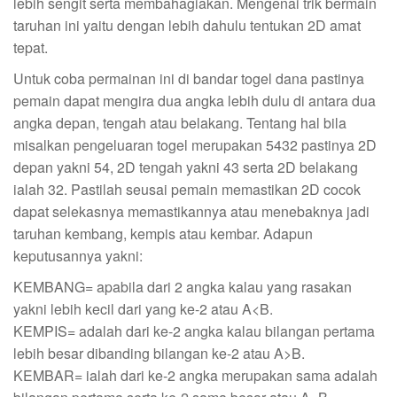
lebih sengit serta membahagiakan. Mengenai trik bermain
taruhan ini yaitu dengan lebih dahulu tentukan 2D amat
tepat.
Untuk coba permainan ini di bandar togel dana pastinya
pemain dapat mengira dua angka lebih dulu di antara dua
angka depan, tengah atau belakang. Tentang hal bila
misalkan pengeluaran togel merupakan 5432 pastinya 2D
depan yakni 54, 2D tengah yakni 43 serta 2D belakang
ialah 32. Pastilah seusai pemain memastikan 2D cocok
dapat selekasnya memastikannya atau menebaknya jadi
taruhan kembang, kempis atau kembar. Adapun
keputusannya yakni:
KEMBANG= apabila dari 2 angka kalau yang rasakan
yakni lebih kecil dari yang ke-2 atau A<B.
KEMPIS= adalah dari ke-2 angka kalau bilangan pertama
lebih besar dibanding bilangan ke-2 atau A>B.
KEMBAR= ialah dari ke-2 angka merupakan sama adalah