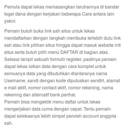
Pemula dapat lekas memasangkan taruhannya di bandar
togel dana dengan kerjakan beberapa Cara antara lain
yakni:
Pemain butuh buka link sah situs untuk lekas
mendaftarkan dengan langkah membuka terlebih dulu link
sah atau link pilihan situs hingga dapat masuk website inti
situs serta butuh pilih menu DAFTAR di bagian atas.
Selesai tampil sebuah formulir register, pastinya pemain
dapat lekas isikan data dengan cara komplet untuk
semuanya data yang dibutuhkan diantaranya nama
Username, sandi dengan kode diputuskan sendiri, alamat
e mail aktif, nomor contact aktif, nomor rekening, nama
rekening dan alternatif bank perihal.
Pemain bisa mengeklik menu daftar untuk lekas
mengerjakan data cuma dengan cepat. Tentu pemain
dapat selekasnya lebih simpel peroleh account anggota
sah.