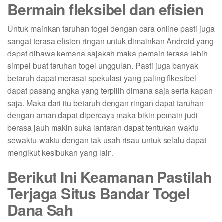
Bermain fleksibel dan efisien
Untuk mainkan taruhan togel dengan cara online pasti juga
sangat terasa efisien ringan untuk dimainkan Android yang
dapat dibawa kemana sajakah maka pemain terasa lebih
simpel buat taruhan togel unggulan. Pasti juga banyak
betaruh dapat merasai spekulasi yang paling flkesibel
dapat pasang angka yang terpilih dimana saja serta kapan
saja. Maka dari itu betaruh dengan ringan dapat taruhan
dengan aman dapat dipercaya maka bikin pemain judi
berasa jauh makin suka lantaran dapat tentukan waktu
sewaktu-waktu dengan tak usah risau untuk selalu dapat
mengikut kesibukan yang lain.
Berikut Ini Keamanan Pastilah
Terjaga Situs Bandar Togel
Dana Sah