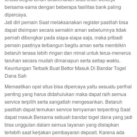
bersama-sama dengan beberapa fasilitas bank paling
dipercaya.
Jati diri pemain Saat melaksanakan register pastilah bisa
dapat disimpan secara semakin aman sebelumnya tidak
pernah dibongkar pada siapa-siapa saja, maka pribadi
pemain pastinya terbangun begitu aman serta membikin
betaruh terasa lebih ringan dan minat untuk terus-menerus
taruhan secara mudah dimanapun serta setiap waktu.
Keuntungan Terbaik Buat Bettor Masuk Di Bandar Togel
Dana Sah
Memastikan opsi situs bisa dipercaya yaitu sesuatu perihal
penting yang harus didahulukan maka dapat raih semua
service terpilih serta sangatlah mengesankan. Betaruh
pastilah dapat temukan service ternyaman terpenting Saat
dapat masuk Bersama sebuah bandar togel dana yang jadi
bisa unggulan dalam semua layanan yang disiapkan
terlebih saat kerjakan pembayaran deposit. Karena ada