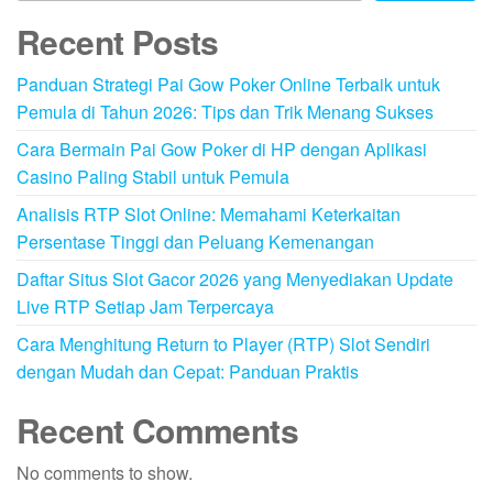
Recent Posts
Panduan Strategi Pai Gow Poker Online Terbaik untuk
Pemula di Tahun 2026: Tips dan Trik Menang Sukses
Cara Bermain Pai Gow Poker di HP dengan Aplikasi
Casino Paling Stabil untuk Pemula
Analisis RTP Slot Online: Memahami Keterkaitan
Persentase Tinggi dan Peluang Kemenangan
Daftar Situs Slot Gacor 2026 yang Menyediakan Update
Live RTP Setiap Jam Terpercaya
Cara Menghitung Return to Player (RTP) Slot Sendiri
dengan Mudah dan Cepat: Panduan Praktis
Recent Comments
No comments to show.