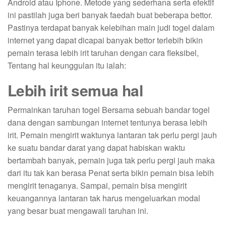
Android atau Iphone. Metode yang sederhana serta efektif
ini pastilah juga beri banyak faedah buat beberapa bettor.
Pastinya terdapat banyak kelebihan main judi togel dalam
internet yang dapat dicapai banyak bettor terlebih bikin
pemain terasa lebih irit taruhan dengan cara fleksibel,
Tentang hal keunggulan itu ialah:
Lebih irit semua hal
Permainkan taruhan togel Bersama sebuah bandar togel
dana dengan sambungan internet tentunya berasa lebih
irit. Pemain mengirit waktunya lantaran tak perlu pergi jauh
ke suatu bandar darat yang dapat habiskan waktu
bertambah banyak, pemain juga tak perlu pergi jauh maka
dari itu tak kan berasa Penat serta bikin pemain bisa lebih
mengirit tenaganya. Sampai, pemain bisa mengirit
keuangannya lantaran tak harus mengeluarkan modal
yang besar buat mengawali taruhan ini.