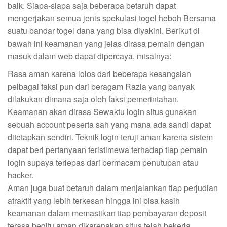
baik. Siapa-siapa saja beberapa betaruh dapat
mengerjakan semua jenis spekulasi togel heboh Bersama
suatu bandar togel dana yang bisa diyakini. Berikut di
bawah ini keamanan yang jelas dirasa pemain dengan
masuk dalam web dapat dipercaya, misalnya:
Rasa aman karena lolos dari beberapa kesangsian
pelbagai faksi pun dari beragam Razia yang banyak
dilakukan dimana saja oleh faksi pemerintahan.
Keamanan akan dirasa Sewaktu login situs gunakan
sebuah account peserta sah yang mana ada sandi dapat
ditetapkan sendiri. Teknik login teruji aman karena sistem
dapat beri pertanyaan teristimewa terhadap tiap pemain
login supaya terlepas dari bermacam penutupan atau
hacker.
Aman juga buat betaruh dalam menjalankan tiap perjudian
atraktif yang lebih terkesan hingga ini bisa kasih
keamanan dalam memastikan tiap pembayaran deposit
terasa begitu aman dikarenakan situs telah bekerja