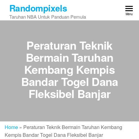
Skip
Randompixels
to
Menu
Taruhan NBA Untuk Panduan Pemula
the
content
Peraturan Teknik
Bermain Taruhan
Kembang Kempis
Bandar Togel Dana
Fleksibel Banjar
Home
»
Peraturan Teknik Bermain Taruhan Kembang
Kempis Bandar Togel Dana Fleksibel Banjar