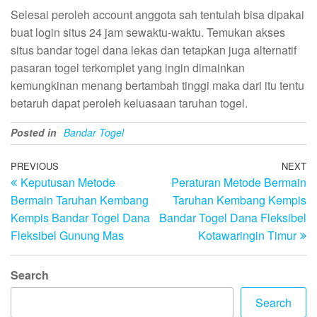
Selesai peroleh account anggota sah tentulah bisa dipakai
buat login situs 24 jam sewaktu-waktu. Temukan akses
situs bandar togel dana lekas dan tetapkan juga alternatif
pasaran togel terkomplet yang ingin dimainkan
kemungkinan menang bertambah tinggi maka dari itu tentu
betaruh dapat peroleh keluasaan taruhan togel.
Posted in
Bandar Togel
Post
Previous
PREVIOUS
NEXT
N
Keputusan Metode
Peraturan Metode Bermain
Post
Po
navigation
Bermain Taruhan Kembang
Taruhan Kembang Kempis
Kempis Bandar Togel Dana
Bandar Togel Dana Fleksibel
Fleksibel Gunung Mas
Kotawaringin Timur
Search
Search