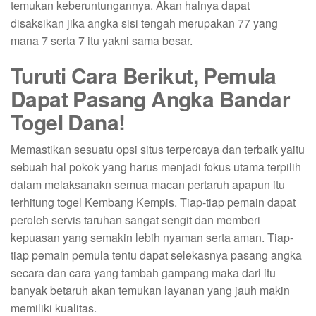
temukan keberuntungannya. Akan halnya dapat
disaksikan jika angka sisi tengah merupakan 77 yang
mana 7 serta 7 itu yakni sama besar.
Turuti Cara Berikut, Pemula
Dapat Pasang Angka Bandar
Togel Dana!
Memastikan sesuatu opsi situs terpercaya dan terbaik yaitu
sebuah hal pokok yang harus menjadi fokus utama terpilih
dalam melaksanakn semua macan pertaruh apapun itu
terhitung togel Kembang Kempis. Tiap-tiap pemain dapat
peroleh servis taruhan sangat sengit dan memberi
kepuasan yang semakin lebih nyaman serta aman. Tiap-
tiap pemain pemula tentu dapat selekasnya pasang angka
secara dan cara yang tambah gampang maka dari itu
banyak betaruh akan temukan layanan yang jauh makin
memiliki kualitas.