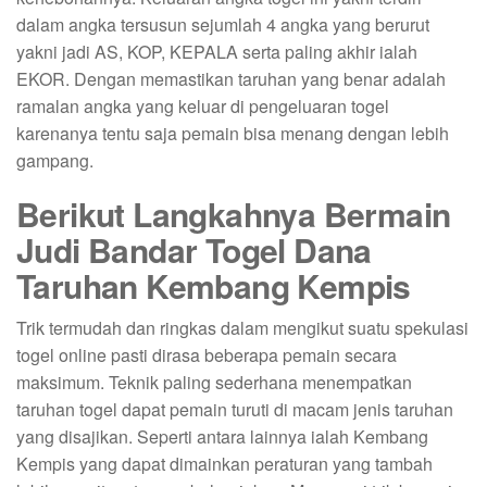
dalam angka tersusun sejumlah 4 angka yang berurut
yakni jadi AS, KOP, KEPALA serta paling akhir ialah
EKOR. Dengan memastikan taruhan yang benar adalah
ramalan angka yang keluar di pengeluaran togel
karenanya tentu saja pemain bisa menang dengan lebih
gampang.
Berikut Langkahnya Bermain
Judi Bandar Togel Dana
Taruhan Kembang Kempis
Trik termudah dan ringkas dalam mengikut suatu spekulasi
togel online pasti dirasa beberapa pemain secara
maksimum. Teknik paling sederhana menempatkan
taruhan togel dapat pemain turuti di macam jenis taruhan
yang disajikan. Seperti antara lainnya ialah Kembang
Kempis yang dapat dimainkan peraturan yang tambah