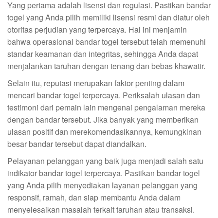
Yang pertama adalah lisensi dan regulasi. Pastikan bandar
togel yang Anda pilih memiliki lisensi resmi dan diatur oleh
otoritas perjudian yang terpercaya. Hal ini menjamin
bahwa operasional bandar togel tersebut telah memenuhi
standar keamanan dan integritas, sehingga Anda dapat
menjalankan taruhan dengan tenang dan bebas khawatir.
Selain itu, reputasi merupakan faktor penting dalam
mencari bandar togel terpercaya. Periksalah ulasan dan
testimoni dari pemain lain mengenai pengalaman mereka
dengan bandar tersebut. Jika banyak yang memberikan
ulasan positif dan merekomendasikannya, kemungkinan
besar bandar tersebut dapat diandalkan.
Pelayanan pelanggan yang baik juga menjadi salah satu
indikator bandar togel terpercaya. Pastikan bandar togel
yang Anda pilih menyediakan layanan pelanggan yang
responsif, ramah, dan siap membantu Anda dalam
menyelesaikan masalah terkait taruhan atau transaksi.