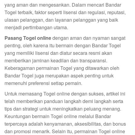
yang aman dan mengesankan. Dalam mencari Bandar
Togel terbaik, faktor seperti lisensi dan regulasi, reputasi,
ulasan pelanggan, dan layanan pelanggan yang baik
menjadi pertimbangan utama.
Pasang Togel online
dengan aman dan nyaman sangat
penting, oleh karena itu bermain dengan Bandar Togel
yang memiliki lisensi dan diatur secara resmi akan
memberikan jaminan keadilan dan transparansi.
Keberagaman permainan Togel yang ditawarkan oleh
Bandar Togel juga merupakan aspek penting untuk
memenuhi preferensi setiap pemain.
Untuk memasang Togel online dengan sukses, artikel ini
telah memberikan panduan langkah demi langkah serta
tips dan strategi untuk meningkatkan peluang menang.
Keuntungan bermain Togel online melalui Bandar
terpercaya adalah kenyamanan, aksesibilitas, dan bonus
dan promosi menarik. Selain itu, permainan Togel online