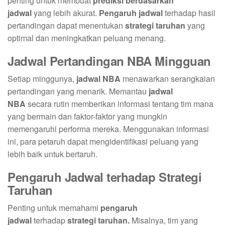
penting untuk membuat
prediksi berdasarkan
jadwal
yang lebih akurat.
Pengaruh jadwal
terhadap hasil
pertandingan dapat menentukan
strategi taruhan
yang
optimal dan meningkatkan peluang menang.
Jadwal Pertandingan NBA Mingguan
Setiap minggunya,
jadwal NBA
menawarkan serangkaian
pertandingan yang menarik. Memantau
jadwal
NBA
secara rutin memberikan informasi tentang tim mana
yang bermain dan faktor-faktor yang mungkin
memengaruhi performa mereka. Menggunakan informasi
ini, para petaruh dapat mengidentifikasi peluang yang
lebih baik untuk bertaruh.
Pengaruh Jadwal terhadap Strategi
Taruhan
Penting untuk memahami
pengaruh
jadwal
terhadap
strategi taruhan.
Misalnya, tim yang