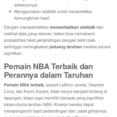
sebelumnya.
Menggunakan statistik untuk memprediksi
kemungkinan hasil.
Dengan memperhatikan
memanfaatkan statistik
dan
melihat data yang relevan, bettor bisa memahami
probabilitas hasil pertandingan dengan lebih baik,
sehingga meningkatkan
peluang taruhan
mereka secara
signifikan.
Pemain NBA Terbaik dan
Perannya dalam Taruhan
Pemain NBA terbaik
, seperti LeBron James, Stephen
Curry, dan Kevin Durant, tidak hanya menjadi bintang di
lapangan, tetapi juga memiliki dampak yang signifikan
dalam dunia taruhan NBA. Kinerja mereka dapat
mempengaruhi hasil pertandingan dan, pada gilirannya,