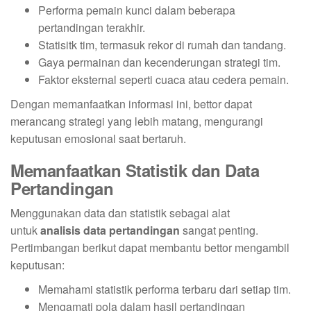
Performa pemain kunci dalam beberapa
pertandingan terakhir.
Statisitk tim, termasuk rekor di rumah dan tandang.
Gaya permainan dan kecenderungan strategi tim.
Faktor eksternal seperti cuaca atau cedera pemain.
Dengan memanfaatkan informasi ini, bettor dapat
merancang strategi yang lebih matang, mengurangi
keputusan emosional saat bertaruh.
Memanfaatkan Statistik dan Data
Pertandingan
Menggunakan data dan statistik sebagai alat
untuk
analisis data pertandingan
sangat penting.
Pertimbangan berikut dapat membantu bettor mengambil
keputusan:
Memahami statistik performa terbaru dari setiap tim.
Mengamati pola dalam hasil pertandingan