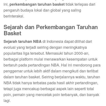
ini,
perkembangan taruhan basket
tidak terlepas dari
pengaruh budaya lokal dan global yang saling
berinteraksi.
Sejarah dan Perkembangan Taruhan
Basket
Sejarah taruhan NBA
di Indonesia dapat dilihat dari
evolusi yang terjadi seiring dengan meningkatnya
popularitas liga tersebut. Memasuki tahun 2000-an,
berbagai platform mulai menawarkan kesempatan untuk
bertaruh pada pertandingan NBA. Hal ini mendorong para
penggemar untuk lebih aktif dalam mengikuti dan terlibat
dalam taruhan basket. Seiring berjalannya waktu, taruhan
NBA tidak hanya terbatas pada hasil akhir pertandingan,
tetapi juga mencakup berbagai aspek lain seperti total
poin, pemain yang mencetak poin terbanyak, dan banyak
lagi.