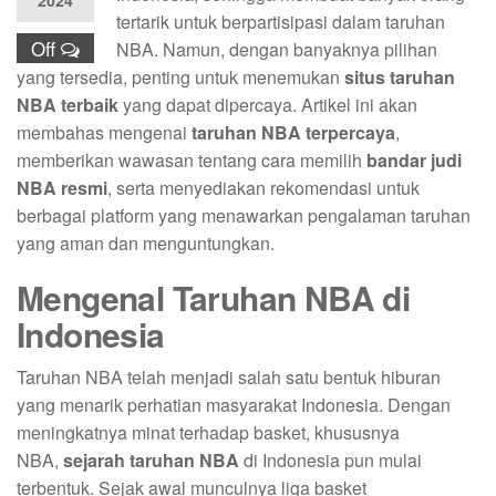
2024
tertarik untuk berpartisipasi dalam taruhan
Off
NBA. Namun, dengan banyaknya pilihan
yang tersedia, penting untuk menemukan
situs taruhan
NBA terbaik
yang dapat dipercaya. Artikel ini akan
membahas mengenai
taruhan NBA terpercaya
,
memberikan wawasan tentang cara memilih
bandar judi
NBA resmi
, serta menyediakan rekomendasi untuk
berbagai platform yang menawarkan pengalaman taruhan
yang aman dan menguntungkan.
Mengenal Taruhan NBA di
Indonesia
Taruhan NBA telah menjadi salah satu bentuk hiburan
yang menarik perhatian masyarakat Indonesia. Dengan
meningkatnya minat terhadap basket, khususnya
NBA,
sejarah taruhan NBA
di Indonesia pun mulai
terbentuk. Sejak awal munculnya liga basket