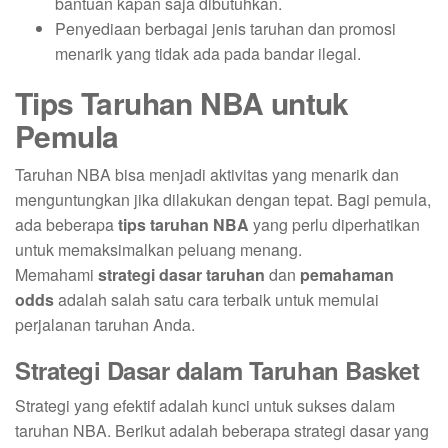
bantuan kapan saja dibutuhkan.
Penyediaan berbagai jenis taruhan dan promosi
menarik yang tidak ada pada bandar ilegal.
Tips Taruhan NBA untuk
Pemula
Taruhan NBA bisa menjadi aktivitas yang menarik dan
menguntungkan jika dilakukan dengan tepat. Bagi pemula,
ada beberapa
tips taruhan NBA
yang perlu diperhatikan
untuk memaksimalkan peluang menang.
Memahami
strategi dasar taruhan
dan
pemahaman
odds
adalah salah satu cara terbaik untuk memulai
perjalanan taruhan Anda.
Strategi Dasar dalam Taruhan Basket
Strategi yang efektif adalah kunci untuk sukses dalam
taruhan NBA. Berikut adalah beberapa strategi dasar yang