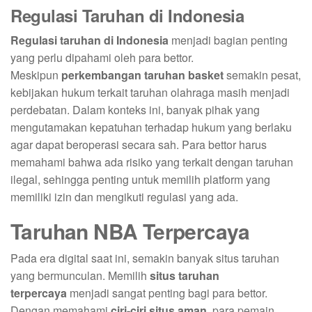
Regulasi Taruhan di Indonesia
Regulasi taruhan di Indonesia
menjadi bagian penting
yang perlu dipahami oleh para bettor.
Meskipun
perkembangan taruhan basket
semakin pesat,
kebijakan hukum terkait taruhan olahraga masih menjadi
perdebatan. Dalam konteks ini, banyak pihak yang
mengutamakan kepatuhan terhadap hukum yang berlaku
agar dapat beroperasi secara sah. Para bettor harus
memahami bahwa ada risiko yang terkait dengan taruhan
ilegal, sehingga penting untuk memilih platform yang
memiliki izin dan mengikuti regulasi yang ada.
Taruhan NBA Terpercaya
Pada era digital saat ini, semakin banyak situs taruhan
yang bermunculan. Memilih
situs taruhan
terpercaya
menjadi sangat penting bagi para bettor.
Dengan memahami
ciri-ciri situs aman
, para pemain