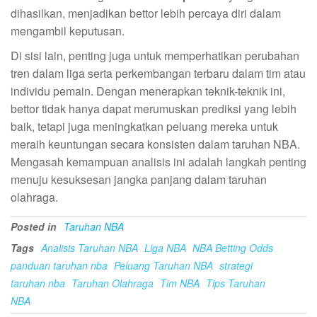
dihasilkan, menjadikan bettor lebih percaya diri dalam
mengambil keputusan.
Di sisi lain, penting juga untuk memperhatikan perubahan
tren dalam liga serta perkembangan terbaru dalam tim atau
individu pemain. Dengan menerapkan teknik-teknik ini,
bettor tidak hanya dapat merumuskan prediksi yang lebih
baik, tetapi juga meningkatkan peluang mereka untuk
meraih keuntungan secara konsisten dalam taruhan NBA.
Mengasah kemampuan analisis ini adalah langkah penting
menuju kesuksesan jangka panjang dalam taruhan
olahraga.
Posted in
Taruhan NBA
Tags
Analisis Taruhan NBA
Liga NBA
NBA Betting Odds
panduan taruhan nba
Peluang Taruhan NBA
strategi
taruhan nba
Taruhan Olahraga
Tim NBA
Tips Taruhan
NBA