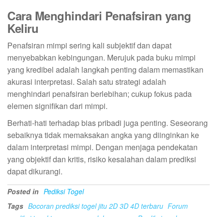
Cara Menghindari Penafsiran yang
Keliru
Penafsiran mimpi sering kali subjektif dan dapat
menyebabkan kebingungan. Merujuk pada buku mimpi
yang kredibel adalah langkah penting dalam memastikan
akurasi interpretasi. Salah satu strategi adalah
menghindari penafsiran berlebihan; cukup fokus pada
elemen signifikan dari mimpi.
Berhati-hati terhadap bias pribadi juga penting. Seseorang
sebaiknya tidak memaksakan angka yang diinginkan ke
dalam interpretasi mimpi. Dengan menjaga pendekatan
yang objektif dan kritis, risiko kesalahan dalam prediksi
dapat dikurangi.
Posted in
Pediksi Togel
Tags
Bocoran prediksi togel jitu 2D 3D 4D terbaru
Forum