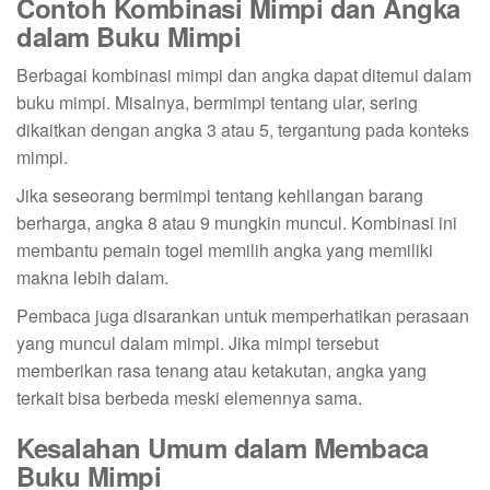
Contoh Kombinasi Mimpi dan Angka
dalam Buku Mimpi
Berbagai kombinasi mimpi dan angka dapat ditemui dalam
buku mimpi. Misalnya, bermimpi tentang ular, sering
dikaitkan dengan angka 3 atau 5, tergantung pada konteks
mimpi.
Jika seseorang bermimpi tentang kehilangan barang
berharga, angka 8 atau 9 mungkin muncul. Kombinasi ini
membantu pemain togel memilih angka yang memiliki
makna lebih dalam.
Pembaca juga disarankan untuk memperhatikan perasaan
yang muncul dalam mimpi. Jika mimpi tersebut
memberikan rasa tenang atau ketakutan, angka yang
terkait bisa berbeda meski elemennya sama.
Kesalahan Umum dalam Membaca
Buku Mimpi