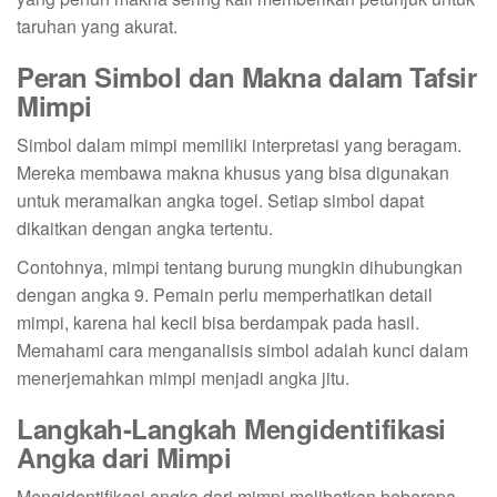
taruhan yang akurat.
Peran Simbol dan Makna dalam Tafsir
Mimpi
Simbol dalam mimpi memiliki interpretasi yang beragam.
Mereka membawa makna khusus yang bisa digunakan
untuk meramalkan angka togel. Setiap simbol dapat
dikaitkan dengan angka tertentu.
Contohnya, mimpi tentang burung mungkin dihubungkan
dengan angka 9. Pemain perlu memperhatikan detail
mimpi, karena hal kecil bisa berdampak pada hasil.
Memahami cara menganalisis simbol adalah kunci dalam
menerjemahkan mimpi menjadi angka jitu.
Langkah-Langkah Mengidentifikasi
Angka dari Mimpi
Mengidentifikasi angka dari mimpi melibatkan beberapa