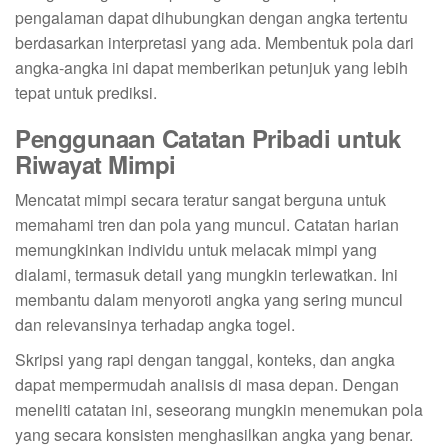
pengalaman dapat dihubungkan dengan angka tertentu
berdasarkan interpretasi yang ada. Membentuk pola dari
angka-angka ini dapat memberikan petunjuk yang lebih
tepat untuk prediksi.
Penggunaan Catatan Pribadi untuk
Riwayat Mimpi
Mencatat mimpi secara teratur sangat berguna untuk
memahami tren dan pola yang muncul. Catatan harian
memungkinkan individu untuk melacak mimpi yang
dialami, termasuk detail yang mungkin terlewatkan. Ini
membantu dalam menyoroti angka yang sering muncul
dan relevansinya terhadap angka togel.
Skripsi yang rapi dengan tanggal, konteks, dan angka
dapat mempermudah analisis di masa depan. Dengan
meneliti catatan ini, seseorang mungkin menemukan pola
yang secara konsisten menghasilkan angka yang benar.