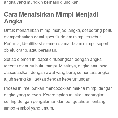
angka yang mungkin berhasil diundikan.
Cara Menafsirkan Mimpi Menjadi
Angka
Untuk menafsirkan mimpi menjadi angka, seseorang perlu
memperhatikan detail spesifik dalam mimpi tersebut.
Pertama, identifikasi elemen utama dalam mimpi, seperti
objek, orang, atau perasaan.
Setiap elemen ini dapat dihubungkan dengan angka
tertentu menurut buku mimpi. Misalnya, angka satu bisa
diasosiasikan dengan awal yang baru, sementara angka
tujuh sering kali terkait dengan keberuntungan.
Proses ini melibatkan mencocokkan makna mimpi dengan
angka yang relevan. Keterampilan ini akan meningkat
seiring dengan pengalaman dan pengetahuan tentang
simbol-simbol yang umum.