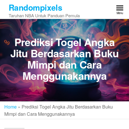
Skip
Randompixels
to
Menu
Taruhan NBA Untuk Panduan Pemula
the
content
Prediksi Togel Angka
Jitu Berdasarkan Buku
Mimpi dan Cara
Menggunakannya
Home
»
Prediksi Togel Angka Jitu Berdasarkan Buku
Mimpi dan Cara Menggunakannya