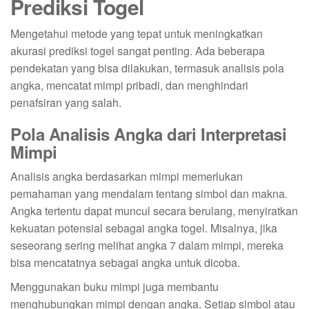
Prediksi Togel
Mengetahui metode yang tepat untuk meningkatkan
akurasi prediksi togel sangat penting. Ada beberapa
pendekatan yang bisa dilakukan, termasuk analisis pola
angka, mencatat mimpi pribadi, dan menghindari
penafsiran yang salah.
Pola Analisis Angka dari Interpretasi
Mimpi
Analisis angka berdasarkan mimpi memerlukan
pemahaman yang mendalam tentang simbol dan makna.
Angka tertentu dapat muncul secara berulang, menyiratkan
kekuatan potensial sebagai angka togel. Misalnya, jika
seseorang sering melihat angka 7 dalam mimpi, mereka
bisa mencatatnya sebagai angka untuk dicoba.
Menggunakan buku mimpi juga membantu
menghubungkan mimpi dengan angka. Setiap simbol atau