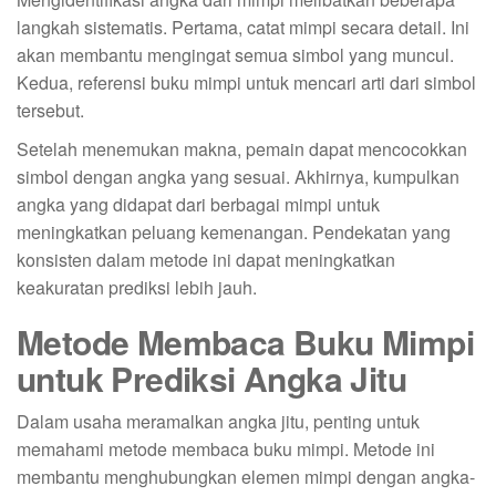
langkah sistematis. Pertama, catat mimpi secara detail. Ini
akan membantu mengingat semua simbol yang muncul.
Kedua, referensi buku mimpi untuk mencari arti dari simbol
tersebut.
Setelah menemukan makna, pemain dapat mencocokkan
simbol dengan angka yang sesuai. Akhirnya, kumpulkan
angka yang didapat dari berbagai mimpi untuk
meningkatkan peluang kemenangan. Pendekatan yang
konsisten dalam metode ini dapat meningkatkan
keakuratan prediksi lebih jauh.
Metode Membaca Buku Mimpi
untuk Prediksi Angka Jitu
Dalam usaha meramalkan angka jitu, penting untuk
memahami metode membaca buku mimpi. Metode ini
membantu menghubungkan elemen mimpi dengan angka-