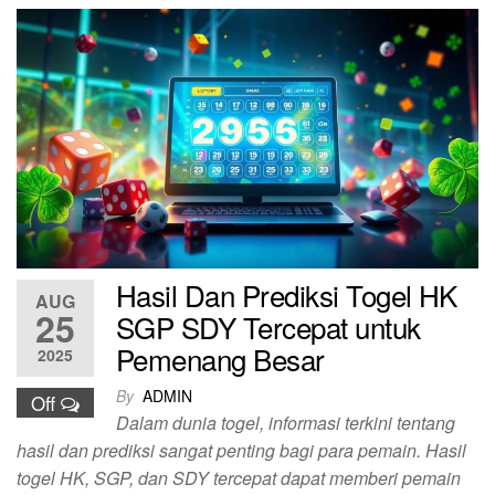
Hasil Dan Prediksi Togel HK
AUG
25
SGP SDY Tercepat untuk
Pemenang Besar
2025
By
ADMIN
Off
Dalam dunia togel, informasi terkini tentang
hasil dan prediksi sangat penting bagi para pemain. Hasil
togel HK, SGP, dan SDY tercepat dapat memberi pemain