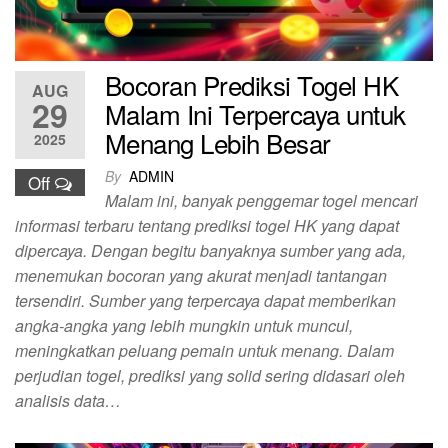
Bocoran Prediksi Togel HK
AUG
29
Malam Ini Terpercaya untuk
Menang Lebih Besar
2025
By
ADMIN
Off
Malam ini, banyak penggemar togel mencari
informasi terbaru tentang prediksi togel HK yang dapat
dipercaya. Dengan begitu banyaknya sumber yang ada,
menemukan bocoran yang akurat menjadi tantangan
tersendiri. Sumber yang terpercaya dapat memberikan
angka-angka yang lebih mungkin untuk muncul,
meningkatkan peluang pemain untuk menang. Dalam
perjudian togel, prediksi yang solid sering didasari oleh
analisis data…