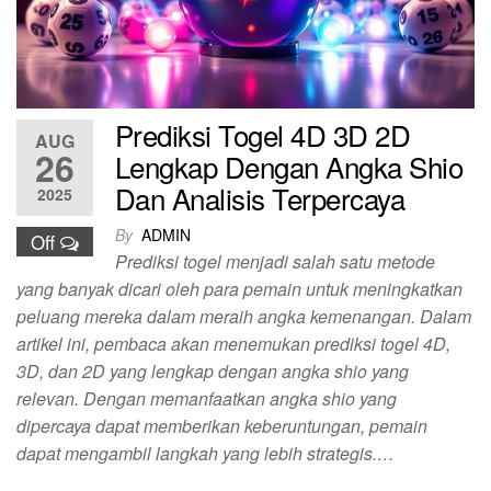
Prediksi Togel 4D 3D 2D
AUG
26
Lengkap Dengan Angka Shio
Dan Analisis Terpercaya
2025
By
ADMIN
Off
Prediksi togel menjadi salah satu metode
yang banyak dicari oleh para pemain untuk meningkatkan
peluang mereka dalam meraih angka kemenangan. Dalam
artikel ini, pembaca akan menemukan prediksi togel 4D,
3D, dan 2D yang lengkap dengan angka shio yang
relevan. Dengan memanfaatkan angka shio yang
dipercaya dapat memberikan keberuntungan, pemain
dapat mengambil langkah yang lebih strategis.…