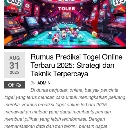
Rumus Prediksi Togel Online
AUG
31
Terbaru 2025: Strategi dan
Teknik Terpercaya
2025
By
ADMIN
Off
Di dunia perjudian online, banyak pencinta
togel yang terus mencari cara untuk meningkatkan peluang
mereka. Rumus prediksi togel online terbaru 2025
menawarkan metode yang dapat membantu pemain
membuat pilihan yang lebih terinformasi. Dengan
memanfaatkan data dan tren terkini, pemain dapat