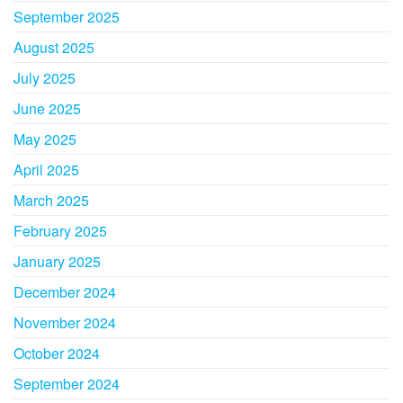
September 2025
August 2025
July 2025
June 2025
May 2025
April 2025
March 2025
February 2025
January 2025
December 2024
November 2024
October 2024
September 2024