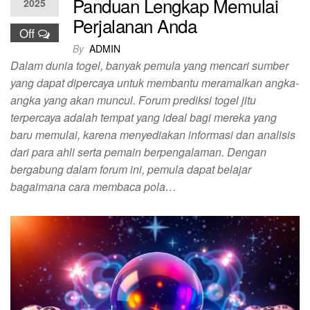
Panduan Lengkap Memulai
2025
Perjalanan Anda
Off
By
ADMIN
Dalam dunia togel, banyak pemula yang mencari sumber
yang dapat dipercaya untuk membantu meramalkan angka-
angka yang akan muncul. Forum prediksi togel jitu
terpercaya adalah tempat yang ideal bagi mereka yang
baru memulai, karena menyediakan informasi dan analisis
dari para ahli serta pemain berpengalaman. Dengan
bergabung dalam forum ini, pemula dapat belajar
bagaimana cara membaca pola…