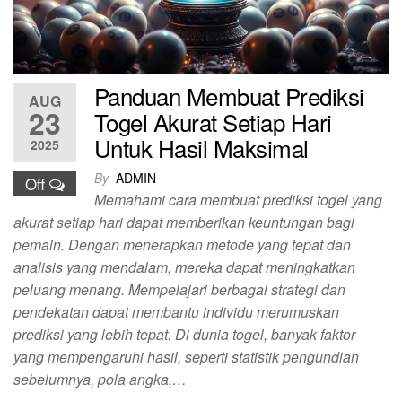
Panduan Membuat Prediksi
AUG
23
Togel Akurat Setiap Hari
Untuk Hasil Maksimal
2025
By
ADMIN
Off
Memahami cara membuat prediksi togel yang
akurat setiap hari dapat memberikan keuntungan bagi
pemain. Dengan menerapkan metode yang tepat dan
analisis yang mendalam, mereka dapat meningkatkan
peluang menang. Mempelajari berbagai strategi dan
pendekatan dapat membantu individu merumuskan
prediksi yang lebih tepat. Di dunia togel, banyak faktor
yang mempengaruhi hasil, seperti statistik pengundian
sebelumnya, pola angka,…