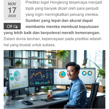
Prediksi togel Hongkong terpercaya menjadi
NOV
17
topik yang banyak dicari oleh para penjudi
yang ingin meningkatkan peluang mereka.
2025
Sumber yang tepat dan akurat dapat
Off
membantu mereka membuat keputusan
yang lebih baik dan berpotensi meraih kemenangan.
Dalam dunia taruhan, kepercayaan pada prediksi adalah
hal yang krusial untuk sukses.