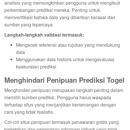
analisis yang memungkinkan pengguna untuk mengikuti
perkembangan prediksi mereka. Penting untuk
memverifikasi bahwa data yang diberikan berasal dari
sumber yang tepercaya.
Langkah-langkah validasi termasuk:
Mengecek referensi atau rujukan yang mendukung
data
Menggunakan data historis untuk mengevaluasi
keakuratan prediksi
Menghindari Penipuan Prediksi Togel
Menghindari penipuan merupakan langkah penting dalam
memilih sumber prediksi. Pengguna harus waspada
terhadap situs yang menjanjikan kemenangan dengan
cara yang tidak realistis.
Ciri-ciri situs penipuan termasuk penawaran gratis yang
berlebihan dan permintaan informasi pribadi yang tidak