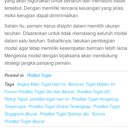
yang akan digunakan untuk bertaruh dan mematuhi batas
tersebut. Dengan memiliki rencana keuangan yang jelas,
risiko kerugian dapat diminimalkan.
Selain itu, pemain harus disiplin dalam memilih ukuran
taruhan. Disarankan untuk tidak memasang seluruh modal
dalam satu taruhan. Sebaliknya, lakukan pembagian
modal agar tetap memiliki kesempatan bermain lebih lama.
Mengelola modal dengan bijaksana akan mendukung
strategi jangka panjang pemain.
Posted in
Pediksi Togel
Tags
Angka Main Togel Hari Ini
Bocoran Togel Malam Ini
Forum Prediksi Togel Jitu dan Akurat
Prediksi Togel 4D
Paling Tepat
prediksi togel hari ini
Prediksi Togel Hongkong
Terpercaya
Prediksi Togel Online Terlengkap
Prediksi Togel
Singapore Akurat
Prediksi Togel Sydney Jitu
Rumus
Prediksi Togel Akurat