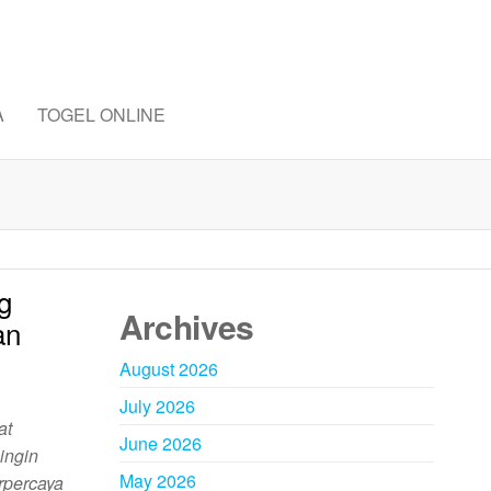
A
TOGEL ONLINE
g
Archives
an
August 2026
July 2026
at
June 2026
ingin
May 2026
rpercaya