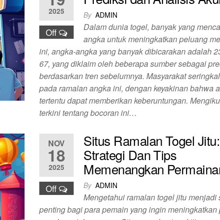
2025
By
ADMIN
Dalam dunia togel, banyak yang menca
Off
angka untuk meningkatkan peluang me
ini, angka-angka yang banyak dibicarakan adalah 2
67, yang diklaim oleh beberapa sumber sebagai pre
berdasarkan tren sebelumnya. Masyarakat seringkal
pada ramalan angka ini, dengan keyakinan bahwa 
tertentu dapat memberikan keberuntungan. Mengikut
terkini tentang bocoran ini…
Situs Ramalan Togel Jitu:
NOV
18
Strategi Dan Tips
Memenangkan Permaina
2025
By
ADMIN
Off
Mengetahui ramalan togel jitu menjadi
penting bagi para pemain yang ingin meningkatkan