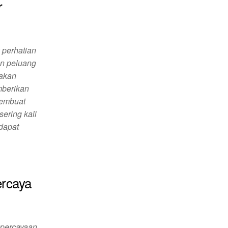
r
k perhatian
an peluang
akan
emberikan
membuat
sering kali
 dapat
ercaya
kepercayaan