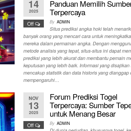
14
Panduan Memilih Sumbe
Terpercaya
2025
By
ADMIN
Off
Situs prediksi angka hoki telah menari
banyak orang yang mencari cara untuk meningkatk
mereka dalam permainan angka. Dengan menggun
metode analisis yang tepat, situs-situs ini dapat m
prediksi yang lebih akurat dan membantu pemain 
keputusan yang lebih baik. Informasi yang disajikan 
mencakup statistik dan data historis yang dianggap
mempengaruhi…
Forum Prediksi Togel
NOV
13
Terpercaya: Sumber Tep
untuk Menang Besar
2025
By
ADMIN
Off
Di dunia perjudian, khususnya togel, 