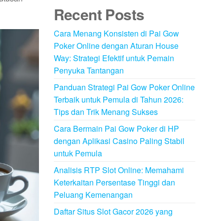
Recent Posts
Cara Menang Konsisten di Pai Gow
Poker Online dengan Aturan House
Way: Strategi Efektif untuk Pemain
Penyuka Tantangan
Panduan Strategi Pai Gow Poker Online
Terbaik untuk Pemula di Tahun 2026:
Tips dan Trik Menang Sukses
Cara Bermain Pai Gow Poker di HP
dengan Aplikasi Casino Paling Stabil
untuk Pemula
Analisis RTP Slot Online: Memahami
Keterkaitan Persentase Tinggi dan
Peluang Kemenangan
Daftar Situs Slot Gacor 2026 yang