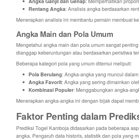
Angka Ganjil dan Genap
: Memperhatikan propors
Rentang Angka
: Analisis angka berdasarkan rent
Menerapkan analisis ini membantu pemain membuat kep
Angka Main dan Pola Umum
Mengetahui angka main dan pola umum sangat penting 
dianggap keberuntungan atau berdasarkan peristiwa ter
Beberapa kategori pola yang umum ditemui meliputi:
Pola Berulang
: Angka-angka yang muncul dalam i
Angka Favorit
: Angka yang sering dimainkan ole
Kombinasi Populer
: Menggabungkan angka-angk
Menerapkan angka-angka ini dengan bijak dapat memba
Faktor Penting dalam Predik
Prediksi Togel Kamboja didasarkan pada beberapa a
angka. Pengaruh data historis, statistik dan pola yang