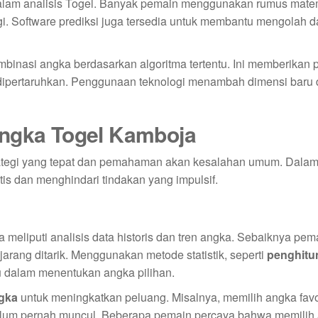
dalam analisis Togel. Banyak pemain menggunakan rumus mate
 Software prediksi juga tersedia untuk membantu mengolah dat
binasi angka berdasarkan algoritma tertentu. Ini memberikan
dipertaruhkan. Penggunaan teknologi menambah dimensi baru
Angka Togel Kamboja
tegi yang tepat dan pemahaman akan kesalahan umum. Dalam h
is dan menghindari tindakan yang impulsif.
 meliputi analisis data historis dan tren angka. Sebaiknya pem
rang ditarik. Menggunakan metode statistik, seperti
penghitu
 dalam menentukan angka pilihan.
gka
untuk meningkatkan peluang. Misalnya, memilih angka favo
lum pernah muncul. Beberapa pemain percaya bahwa memilih