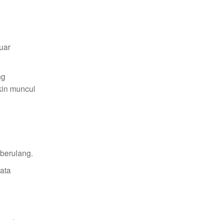
uar
ng
kin muncul
 berulang.
data