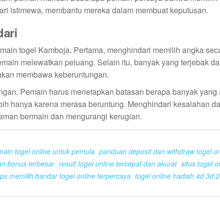
u hari istimewa, membantu mereka dalam membuat keputusan.
ari
emain togel Kamboja. Pertama, menghindari memilih angka sec
pemain melewatkan peluang. Selain itu, banyak yang terjebak d
u akan membawa keberuntungan.
ngan. Pemain harus menetapkan batasan berapa banyak yang
lebih hanya karena merasa beruntung. Menghindari kesalahan d
laman bermain dan mengurangi kerugian.
main togel online untuk pemula
panduan deposit dan withdraw togel on
ngan bonus terbesar
result togel online tercepat dan akurat
situs togel o
ips memilih bandar togel online terpercaya
togel online hadiah 4d 3d 