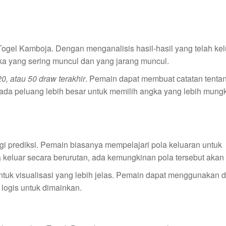
Togel Kamboja. Dengan menganalisis hasil-hasil yang telah kel
a yang sering muncul dan yang jarang muncul.
0, atau 50 draw terakhir
. Pemain dapat membuat catatan tenta
 ada peluang lebih besar untuk memilih angka yang lebih mung
egi prediksi. Pemain biasanya mempelajari pola keluaran untuk
a keluar secara berurutan, ada kemungkinan pola tersebut akan
untuk visualisasi yang lebih jelas. Pemain dapat menggunakan 
logis untuk dimainkan.
i