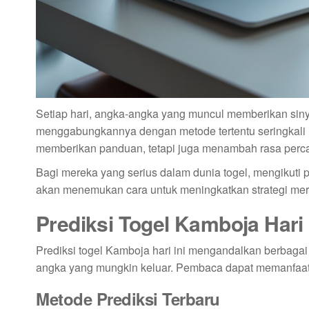
Setiap hari, angka-angka yang muncul memberikan sin
menggabungkannya dengan metode tertentu seringkali 
memberikan panduan, tetapi juga menambah rasa perca
Bagi mereka yang serius dalam dunia togel, mengikuti pr
akan menemukan cara untuk meningkatkan strategi mere
Prediksi Togel Kamboja Hari 
Prediksi togel Kamboja hari ini mengandalkan berbagai
angka yang mungkin keluar. Pembaca dapat memanfaatk
Metode Prediksi Terbaru