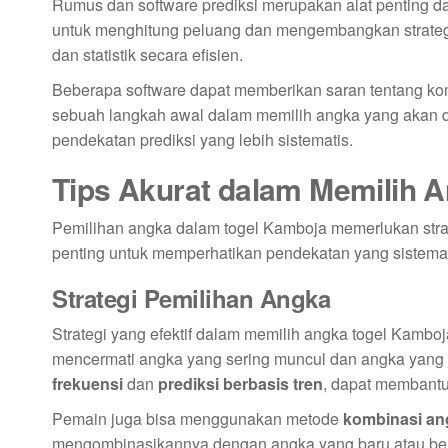
Rumus dan software prediksi merupakan alat penting 
untuk menghitung peluang dan mengembangkan strategi.
dan statistik secara efisien.
Beberapa software dapat memberikan saran tentang kom
sebuah langkah awal dalam memilih angka yang akan 
pendekatan prediksi yang lebih sistematis.
Tips Akurat dalam Memilih 
Pemilihan angka dalam togel Kamboja memerlukan stra
penting untuk memperhatikan pendekatan yang sistemat
Strategi Pemilihan Angka
Strategi yang efektif dalam memilih angka togel Kamboja
mencermati angka yang sering muncul dan angka yang ja
frekuensi
dan
prediksi berbasis tren
, dapat membantu
Pemain juga bisa menggunakan metode
kombinasi an
mengombinasikannya dengan angka yang baru atau be