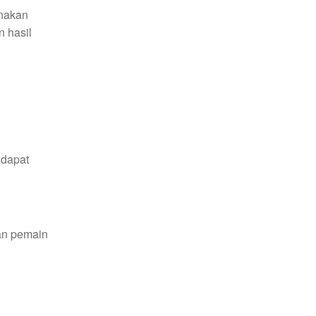
unakan
n hasil
 dapat
an pemain