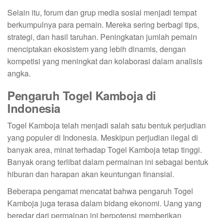
Selain itu, forum dan grup media sosial menjadi tempat
berkumpulnya para pemain. Mereka sering berbagi tips,
strategi, dan hasil taruhan. Peningkatan jumlah pemain
menciptakan ekosistem yang lebih dinamis, dengan
kompetisi yang meningkat dan kolaborasi dalam analisis
angka.
Pengaruh Togel Kamboja di
Indonesia
Togel Kamboja telah menjadi salah satu bentuk perjudian
yang populer di Indonesia. Meskipun perjudian ilegal di
banyak area, minat terhadap Togel Kamboja tetap tinggi.
Banyak orang terlibat dalam permainan ini sebagai bentuk
hiburan dan harapan akan keuntungan finansial.
Beberapa pengamat mencatat bahwa pengaruh Togel
Kamboja juga terasa dalam bidang ekonomi. Uang yang
beredar dari permainan ini berpotensi memberikan