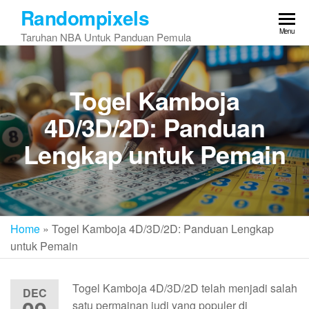
Skip
Randompixels
to
Menu
Taruhan NBA Untuk Panduan Pemula
the
content
Togel Kamboja
4D/3D/2D: Panduan
Lengkap untuk Pemain
Home
»
Togel Kamboja 4D/3D/2D: Panduan Lengkap
untuk Pemain
Togel Kamboja 4D/3D/2D telah menjadi salah
DEC
satu permainan judi yang populer di