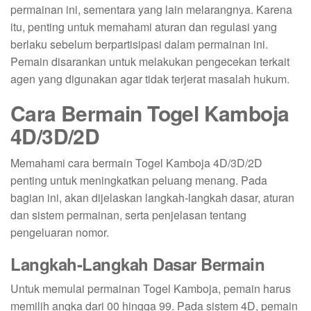
permainan ini, sementara yang lain melarangnya. Karena
itu, penting untuk memahami aturan dan regulasi yang
berlaku sebelum berpartisipasi dalam permainan ini.
Pemain disarankan untuk melakukan pengecekan terkait
agen yang digunakan agar tidak terjerat masalah hukum.
Cara Bermain Togel Kamboja
4D/3D/2D
Memahami cara bermain Togel Kamboja 4D/3D/2D
penting untuk meningkatkan peluang menang. Pada
bagian ini, akan dijelaskan langkah-langkah dasar, aturan
dan sistem permainan, serta penjelasan tentang
pengeluaran nomor.
Langkah-Langkah Dasar Bermain
Untuk memulai permainan Togel Kamboja, pemain harus
memilih angka dari 00 hingga 99. Pada sistem 4D, pemain