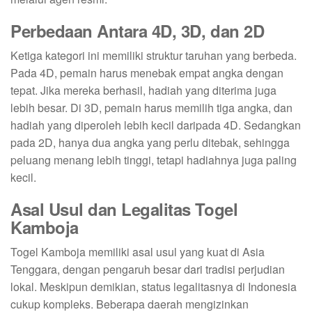
Perbedaan Antara 4D, 3D, dan 2D
Ketiga kategori ini memiliki struktur taruhan yang berbeda.
Pada 4D, pemain harus menebak empat angka dengan
tepat. Jika mereka berhasil, hadiah yang diterima juga
lebih besar. Di 3D, pemain harus memilih tiga angka, dan
hadiah yang diperoleh lebih kecil daripada 4D. Sedangkan
pada 2D, hanya dua angka yang perlu ditebak, sehingga
peluang menang lebih tinggi, tetapi hadiahnya juga paling
kecil.
Asal Usul dan Legalitas Togel
Kamboja
Togel Kamboja memiliki asal usul yang kuat di Asia
Tenggara, dengan pengaruh besar dari tradisi perjudian
lokal. Meskipun demikian, status legalitasnya di Indonesia
cukup kompleks. Beberapa daerah mengizinkan