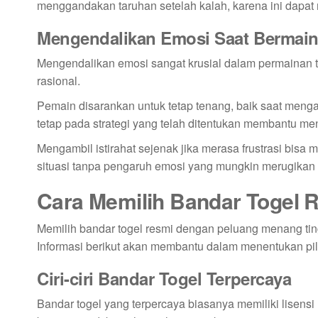
menggandakan taruhan setelah kalah, karena ini dapat
Mengendalikan Emosi Saat Bermai
Mengendalikan emosi sangat krusial dalam permainan to
rasional.
Pemain disarankan untuk tetap tenang, baik saat me
tetap pada strategi yang telah ditentukan membantu me
Mengambil istirahat sejenak jika merasa frustrasi bisa
situasi tanpa pengaruh emosi yang mungkin merugikan
Cara Memilih Bandar Togel 
Memilih bandar togel resmi dengan peluang menang ting
Informasi berikut akan membantu dalam menentukan pil
Ciri-ciri Bandar Togel Terpercaya
Bandar togel yang terpercaya biasanya memiliki lisensi