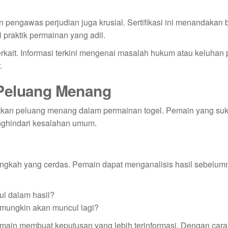
n pengawas perjudian juga krusial. Sertifikasi ini menandakan
 praktik permainan yang adil.
erkait. Informasi terkini mengenai masalah hukum atau keluhan
.
 Peluang Menang
tkan peluang menang dalam permainan togel. Pemain yang suk
nghindari kesalahan umum.
langkah yang cerdas. Pemain dapat menganalisis hasil sebelum
ul dalam hasil?
 mungkin akan muncul lagi?
main membuat keputusan yang lebih terinformasi. Dengan cara 