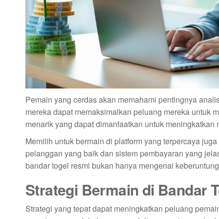
Pemain yang cerdas akan memahami pentingnya analisi
mereka dapat memaksimalkan peluang mereka untuk me
menarik yang dapat dimanfaatkan untuk meningkatkan 
Memilih untuk bermain di platform yang terpercaya ju
pelanggan yang baik dan sistem pembayaran yang jela
bandar togel resmi bukan hanya mengenai keberuntungan
Strategi Bermain di Bandar 
Strategi yang tepat dapat meningkatkan peluang pemai