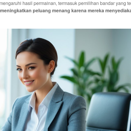
mengaruhi hasil permainan, termasuk pemilihan bandar yang te
t meningkatkan peluang menang karena mereka menyediak