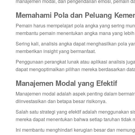
manajemen modal, dan pengendalian emosi, pemain dapa
Memahami Pola dan Peluang Keme
Pemain harus mempelajari pola angka yang sering muncu
membantu pemain menentukan angka mana yang lebih m
Sering kali, analisis angka dapat menghasilkan pola ya
memberikan insight yang bermanfaat.
Penggunaan perangkat lunak atau aplikasi analisis j
dapat mengoptimalkan pilihan mereka berdasarkan data
Manajemen Modal yang Efektif
Manajemen modal adalah aspek penting dalam bermain 
diinvestasikan dan betapa besar risikonya.
Salah satu strategi yang efektif adalah menggunakan si
mereka dapat menentukan bahwa setiap taruhan tidak m
Ini membantu menghindari kerugian besar dan memungkin