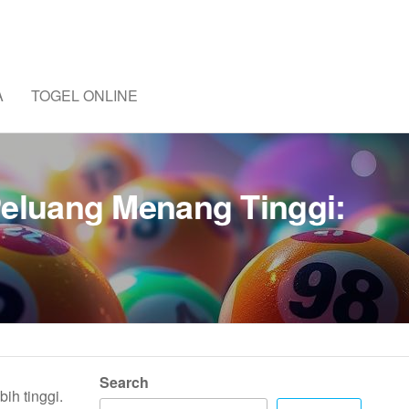
A
TOGEL ONLINE
Peluang Menang Tinggi:
Search
ih tinggi.