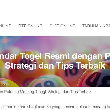
NLINE
RTP ONLINE
SLOT ONLINE
TARUHAN NB
ndar Togel Resmi dengan 
Strategi dan Tips Terbaik
 Peluang Menang Tinggi: Strategi dan Tips Terbaik
i pilihan menarik bagi mereka yang mencari peluang menang leb