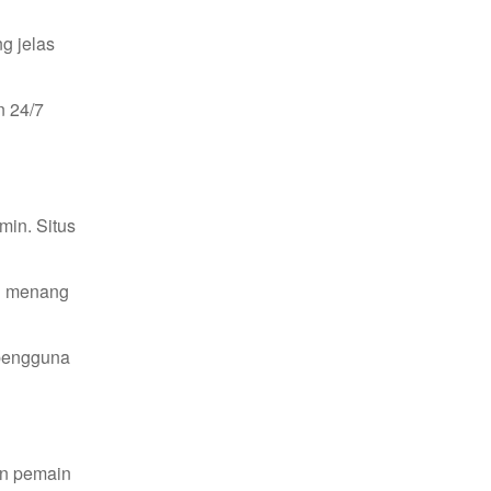
g jelas
n 24/7
min. Situs
ng menang
 pengguna
an pemain