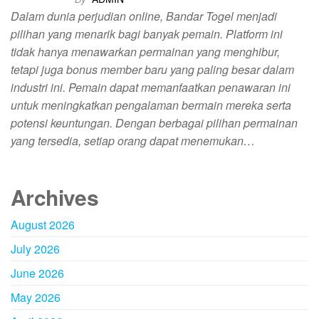
Dalam dunia perjudian online, Bandar Togel menjadi
pilihan yang menarik bagi banyak pemain. Platform ini
tidak hanya menawarkan permainan yang menghibur,
tetapi juga bonus member baru yang paling besar dalam
industri ini. Pemain dapat memanfaatkan penawaran ini
untuk meningkatkan pengalaman bermain mereka serta
potensi keuntungan. Dengan berbagai pilihan permainan
yang tersedia, setiap orang dapat menemukan…
Archives
August 2026
July 2026
June 2026
May 2026