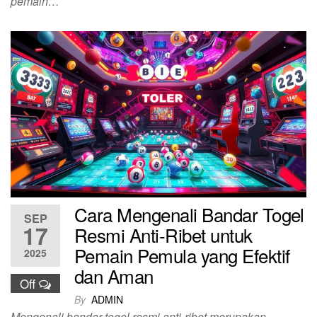
pemain…
Cara Mengenali Bandar Togel
SEP
17
Resmi Anti-Ribet untuk
Pemain Pemula yang Efektif
2025
dan Aman
Off
By
ADMIN
Mengenali bandar togel resmi anti-ribet merupakan