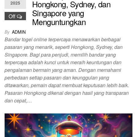
Hongkong, Sydney, dan
2025
Singapore yang
Off
Menguntungkan
By
ADMIN
Bandar togel online terpercaya menawarkan berbagai
pasaran yang menarik, seperti Hongkong, Sydney, dan
Singapore. Bagi para penjudi, memilih bandar yang
terpercaya adalah kunci untuk meraih keuntungan dan
pengalaman bermain yang aman. Dengan memahami
perbedaan setiap pasaran dan keunggulan yang
ditawarkan, pemain dapat membuat keputusan lebih baik.
Pasaran Hongkong dikenal dengan hasil yang transparan
dan cepat,…