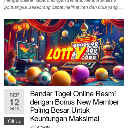
pola angka, seseorang dapat melihat tren dan pola yang…
Bandar Togel Online Resmi
SEP
12
dengan Bonus New Member
Paling Besar Untuk
2025
Keuntungan Maksimal
Off
By
ADMIN