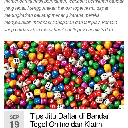
memengaruhi hasil permainan, termasuk pemilihan bandar
yang tepat. Menggunakan bandar togel resmi dapat
meningkatkan peluang menang karena mereka
menyediakan informasi transparan dan fair play. Pemain
yang cerdas akan memahami pentingnya analisis dan…
Tips Jitu Daftar di Bandar
SEP
19
Togel Online dan Klaim