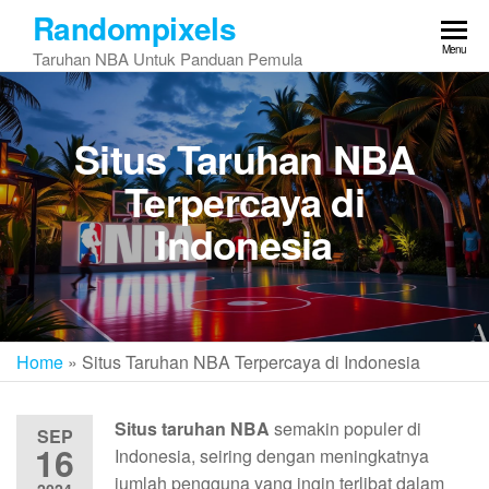
Skip
Randompixels
to
Menu
Taruhan NBA Untuk Panduan Pemula
the
content
Situs Taruhan NBA
Terpercaya di
Indonesia
Home
»
Situs Taruhan NBA Terpercaya di Indonesia
Situs taruhan NBA
semakin populer di
SEP
16
Indonesia, seiring dengan meningkatnya
jumlah pengguna yang ingin terlibat dalam