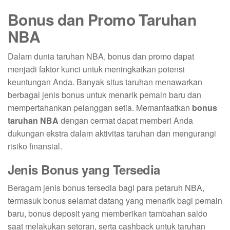
Bonus dan Promo Taruhan
NBA
Dalam dunia taruhan NBA, bonus dan promo dapat
menjadi faktor kunci untuk meningkatkan potensi
keuntungan Anda. Banyak situs taruhan menawarkan
berbagai jenis bonus untuk menarik pemain baru dan
mempertahankan pelanggan setia. Memanfaatkan
bonus
taruhan NBA
dengan cermat dapat memberi Anda
dukungan ekstra dalam aktivitas taruhan dan mengurangi
risiko finansial.
Jenis Bonus yang Tersedia
Beragam jenis bonus tersedia bagi para petaruh NBA,
termasuk bonus selamat datang yang menarik bagi pemain
baru, bonus deposit yang memberikan tambahan saldo
saat melakukan setoran, serta cashback untuk taruhan