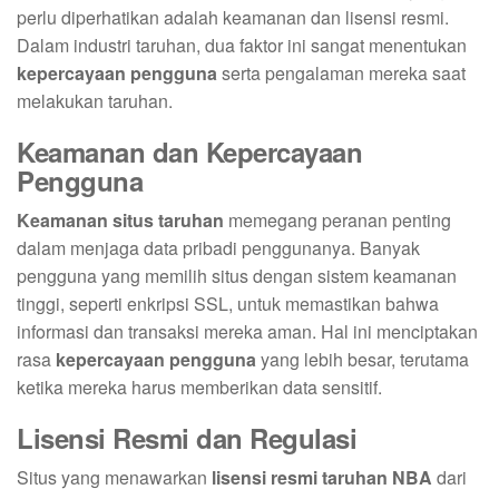
perlu diperhatikan adalah keamanan dan lisensi resmi.
Dalam industri taruhan, dua faktor ini sangat menentukan
kepercayaan pengguna
serta pengalaman mereka saat
melakukan taruhan.
Keamanan dan Kepercayaan
Pengguna
Keamanan situs taruhan
memegang peranan penting
dalam menjaga data pribadi penggunanya. Banyak
pengguna yang memilih situs dengan sistem keamanan
tinggi, seperti enkripsi SSL, untuk memastikan bahwa
informasi dan transaksi mereka aman. Hal ini menciptakan
rasa
kepercayaan pengguna
yang lebih besar, terutama
ketika mereka harus memberikan data sensitif.
Lisensi Resmi dan Regulasi
Situs yang menawarkan
lisensi resmi taruhan NBA
dari