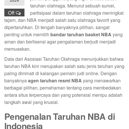
2024
taruhan olahraga. Menurut sebuah survei,
Off
partisipasi dalam taruhan olahraga meningkat
tajam, dan NBA menjadi salah satu olahraga favorit yang
dipertaruhkan. Di tengah banyaknya pilihan, sangat
penting untuk memilih
bandar taruhan basket NBA
yang
aman dan berlisensi agar pengalaman berjudi menjadi
memuaskan.
Data dari Asosiasi Taruhan Olahraga menunjukkan bahwa
taruhan NBA kini merupakan salah satu jenis taruhan yang
paling diminati di kalangan pemain judi online. Dengan
banyaknya
agen taruhan resmi NBA
yang menawarkan
berbagai pilihan, pemahaman tentang cara membedakan
antara situs terpercaya dan yang potensial menipu adalah
langkah awal yang krusial.
Pengenalan Taruhan NBA di
Indonesia