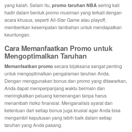
yang kalah. Selain itu,
promo taruhan NBA
sering kali
hadir dalam bentuk promo musiman yang terkait dengan
acara khusus, seperti All-Star Game atau playoff,
memberikan kesempatan tambahan untuk mendapatkan
keuntungan.
Cara Memanfaatkan Promo untuk
Mengoptimalkan Taruhan
Memanfaatkan promo
secara bijaksana sangat penting
untuk mengoptimalkan pengalaman taruhan Anda.
Dengan menggunakan bonus dan promo yang ditawarkan,
Anda dapat memperpanjang waktu bermain dan
meningkatkan peluang kemenangan tanpa harus
menambah risiko finansial. Menganalisis syarat dan
ketentuan dari setiap bonus juga krusial agar Anda bisa
mengambil keputusan yang lebih baik dalam setiap
taruhan yang Anda pasang.