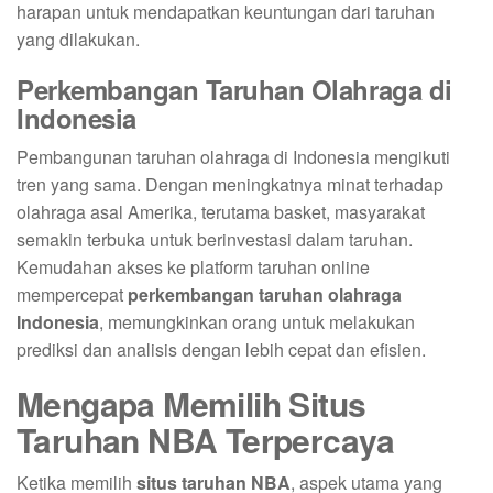
harapan untuk mendapatkan keuntungan dari taruhan
yang dilakukan.
Perkembangan Taruhan Olahraga di
Indonesia
Pembangunan taruhan olahraga di Indonesia mengikuti
tren yang sama. Dengan meningkatnya minat terhadap
olahraga asal Amerika, terutama basket, masyarakat
semakin terbuka untuk berinvestasi dalam taruhan.
Kemudahan akses ke platform taruhan online
mempercepat
perkembangan taruhan olahraga
Indonesia
, memungkinkan orang untuk melakukan
prediksi dan analisis dengan lebih cepat dan efisien.
Mengapa Memilih Situs
Taruhan NBA Terpercaya
Ketika memilih
situs taruhan NBA
, aspek utama yang