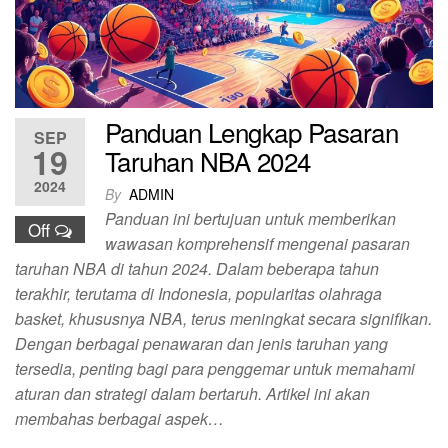
Panduan Lengkap Pasaran
SEP
19
Taruhan NBA 2024
2024
By
ADMIN
Panduan ini bertujuan untuk memberikan
Off
wawasan komprehensif mengenai pasaran
taruhan NBA di tahun 2024. Dalam beberapa tahun
terakhir, terutama di Indonesia, popularitas olahraga
basket, khususnya NBA, terus meningkat secara signifikan.
Dengan berbagai penawaran dan jenis taruhan yang
tersedia, penting bagi para penggemar untuk memahami
aturan dan strategi dalam bertaruh. Artikel ini akan
membahas berbagai aspek…