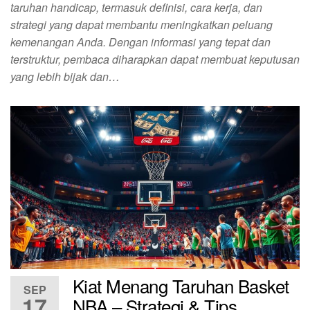
taruhan handicap, termasuk definisi, cara kerja, dan
strategi yang dapat membantu meningkatkan peluang
kemenangan Anda. Dengan informasi yang tepat dan
terstruktur, pembaca diharapkan dapat membuat keputusan
yang lebih bijak dan…
Kiat Menang Taruhan Basket
SEP
17
NBA – Strategi & Tips