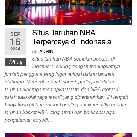
Situs Taruhan NBA
SEP
16
Terpercaya di Indonesia
2024
By
ADMIN
Situs taruhan NBA semakin populer di
Off
Indonesia, seiring dengan meningkatnya
jumlah pengguna yang ingin terlibat dalam taruhan
olahraga. Menurut sebuah survei, partisipasi dalam
taruhan olahraga meningkat tajam, dan NBA menjadi
salah satu olahraga favorit yang dipertaruhkan. Di tengah
banyaknya pilihan, sangat penting untuk memilih bandar
taruhan basket NBA yang aman dan berlisensi agar
pengalaman berjudi…