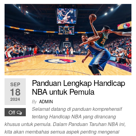
Panduan Lengkap Handicap
SEP
18
NBA untuk Pemula
2024
By
ADMIN
Selamat datang di panduan komprehensif
Off
tentang Handicap NBA yang dirancang
khusus untuk pemula. Dalam Panduan Taruhan NBA ini,
kita akan membahas semua aspek penting mengenai