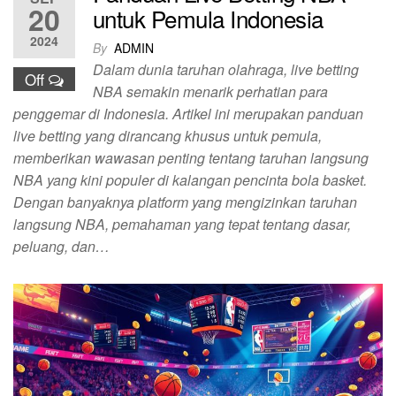
20
untuk Pemula Indonesia
2024
By
ADMIN
Dalam dunia taruhan olahraga, live betting
Off
NBA semakin menarik perhatian para
penggemar di Indonesia. Artikel ini merupakan panduan
live betting yang dirancang khusus untuk pemula,
memberikan wawasan penting tentang taruhan langsung
NBA yang kini populer di kalangan pencinta bola basket.
Dengan banyaknya platform yang mengizinkan taruhan
langsung NBA, pemahaman yang tepat tentang dasar,
peluang, dan…