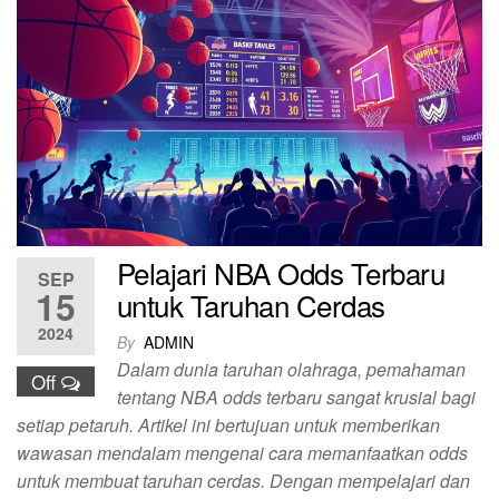
Pelajari NBA Odds Terbaru
SEP
15
untuk Taruhan Cerdas
2024
By
ADMIN
Dalam dunia taruhan olahraga, pemahaman
Off
tentang NBA odds terbaru sangat krusial bagi
setiap petaruh. Artikel ini bertujuan untuk memberikan
wawasan mendalam mengenai cara memanfaatkan odds
untuk membuat taruhan cerdas. Dengan mempelajari dan