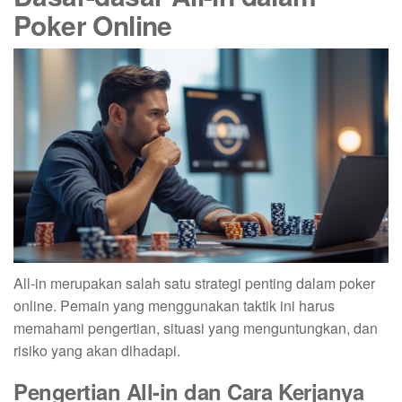
Poker Online
All-in merupakan salah satu strategi penting dalam poker
online. Pemain yang menggunakan taktik ini harus
memahami pengertian, situasi yang menguntungkan, dan
risiko yang akan dihadapi.
Pengertian All-in dan Cara Kerjanya