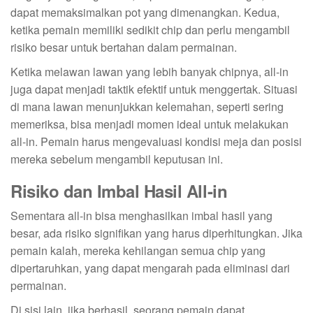
dapat memaksimalkan pot yang dimenangkan. Kedua,
ketika pemain memiliki sedikit chip dan perlu mengambil
risiko besar untuk bertahan dalam permainan.
Ketika melawan lawan yang lebih banyak chipnya, all-in
juga dapat menjadi taktik efektif untuk menggertak. Situasi
di mana lawan menunjukkan kelemahan, seperti sering
memeriksa, bisa menjadi momen ideal untuk melakukan
all-in. Pemain harus mengevaluasi kondisi meja dan posisi
mereka sebelum mengambil keputusan ini.
Risiko dan Imbal Hasil All-in
Sementara all-in bisa menghasilkan imbal hasil yang
besar, ada risiko signifikan yang harus diperhitungkan. Jika
pemain kalah, mereka kehilangan semua chip yang
dipertaruhkan, yang dapat mengarah pada eliminasi dari
permainan.
Di sisi lain, jika berhasil, seorang pemain dapat