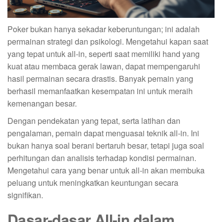
Poker bukan hanya sekadar keberuntungan; ini adalah
permainan strategi dan psikologi. Mengetahui kapan saat
yang tepat untuk all-in, seperti saat memiliki hand yang
kuat atau membaca gerak lawan, dapat mempengaruhi
hasil permainan secara drastis. Banyak pemain yang
berhasil memanfaatkan kesempatan ini untuk meraih
kemenangan besar.
Dengan pendekatan yang tepat, serta latihan dan
pengalaman, pemain dapat menguasai teknik all-in. Ini
bukan hanya soal berani bertaruh besar, tetapi juga soal
perhitungan dan analisis terhadap kondisi permainan.
Mengetahui cara yang benar untuk all-in akan membuka
peluang untuk meningkatkan keuntungan secara
signifikan.
Dasar-dasar All-in dalam