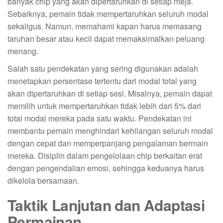
banyak chip yang akan dipertaruhkan di setiap meja.
Sebaiknya, pemain tidak mempertaruhkan seluruh modal
sekaligus. Namun, memahami kapan harus memasang
taruhan besar atau kecil dapat memaksimalkan peluang
menang.
Salah satu pendekatan yang sering digunakan adalah
menetapkan persentase tertentu dari modal total yang
akan dipertaruhkan di setiap sesi. Misalnya, pemain dapat
memilih untuk mempertaruhkan tidak lebih dari 5% dari
total modal mereka pada satu waktu. Pendekatan ini
membantu pemain menghindari kehilangan seluruh modal
dengan cepat dan memperpanjang pengalaman bermain
mereka. Disiplin dalam pengelolaan chip berkaitan erat
dengan pengendalian emosi, sehingga keduanya harus
dikelola bersamaan.
Taktik Lanjutan dan Adaptasi
Permainan