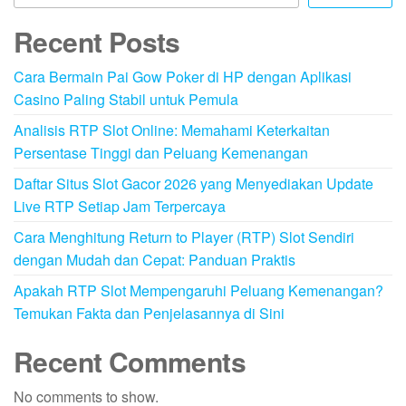
Recent Posts
Cara Bermain Pai Gow Poker di HP dengan Aplikasi
Casino Paling Stabil untuk Pemula
Analisis RTP Slot Online: Memahami Keterkaitan
Persentase Tinggi dan Peluang Kemenangan
Daftar Situs Slot Gacor 2026 yang Menyediakan Update
Live RTP Setiap Jam Terpercaya
Cara Menghitung Return to Player (RTP) Slot Sendiri
dengan Mudah dan Cepat: Panduan Praktis
Apakah RTP Slot Mempengaruhi Peluang Kemenangan?
Temukan Fakta dan Penjelasannya di Sini
Recent Comments
No comments to show.