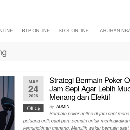
NLINE
RTP ONLINE
SLOT ONLINE
TARUHAN NB
ng
Strategi Bermain Poker On
MAY
24
Jam Sepi Agar Lebih Mu
Menang dan Efektif
2026
By
ADMIN
Off
Bermain poker online di jam sepi men
peluang unik bagi para pemain untuk meningkatkan
kemungkinan menang. Memilih waktu bermain saat