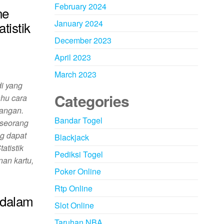
February 2024
ne
January 2024
tistik
December 2023
April 2023
March 2023
di yang
Categories
ahu cara
angan.
Bandar Togel
 seorang
ng dapat
Blackjack
atistik
Pediksi Togel
an kartu,
Poker Online
Rtp Online
t dalam
Slot Online
Taruhan NBA