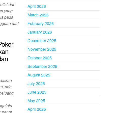
etisi dan
April 2026
an yang
March 2026
kus pada
gguan dari
February 2026
January 2026
December 2025
Poker
November 2025
kan
dan
October 2025
September 2025
August 2025
ndalkan
July 2025
n, ada
June 2025
 peluang
May 2025
ngelola
April 2025
gurangi