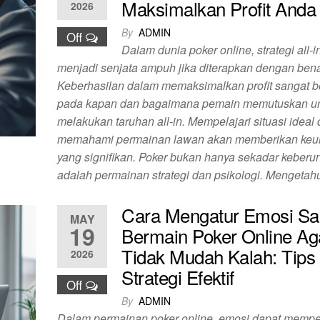
Maksimalkan Profit Anda
2026
By
ADMIN
Off
Dalam dunia poker online, strategi all-i
menjadi senjata ampuh jika diterapkan dengan bena
Keberhasilan dalam memaksimalkan profit sangat 
pada kapan dan bagaimana pemain memutuskan u
melakukan taruhan all-in. Mempelajari situasi ideal
memahami permainan lawan akan memberikan keu
yang signifikan. Poker bukan hanya sekadar keberun
adalah permainan strategi dan psikologi. Mengeta
Cara Mengatur Emosi Sa
MAY
19
Bermain Poker Online Ag
Tidak Mudah Kalah: Tips
2026
Strategi Efektif
Off
By
ADMIN
Dalam permainan poker online, emosi dapat memp