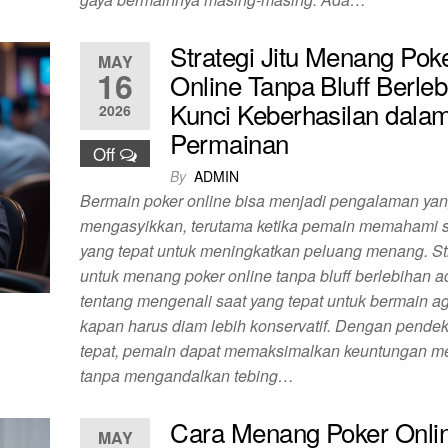
Strategi Jitu Menang Pok
MAY
16
Online Tanpa Bluff Berleb
Kunci Keberhasilan dala
2026
Permainan
Off
By
ADMIN
Bermain poker online bisa menjadi pengalaman ya
mengasyikkan, terutama ketika pemain memahami s
yang tepat untuk meningkatkan peluang menang. Stra
untuk menang poker online tanpa bluff berlebihan a
tentang mengenali saat yang tepat untuk bermain ag
kapan harus diam lebih konservatif. Dengan pende
tepat, pemain dapat memaksimalkan keuntungan m
tanpa mengandalkan tebing…
Cara Menang Poker Onli
MAY