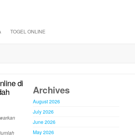
A
TOGEL ONLINE
line di
Archives
dah
August 2026
July 2026
awarkan
June 2026
May 2026
 jumlah