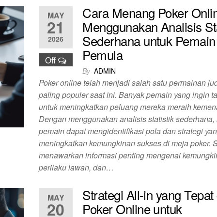
Cara Menang Poker Onli
MAY
21
Menggunakan Analisis Sta
Sederhana untuk Pemain
2026
Pemula
Off
By
ADMIN
Poker online telah menjadi salah satu permainan ju
paling populer saat ini. Banyak pemain yang ingin t
untuk meningkatkan peluang mereka meraih kemen
Dengan menggunakan analisis statistik sederhana,
pemain dapat mengidentifikasi pola dan strategi ya
meningkatkan kemungkinan sukses di meja poker. St
menawarkan informasi penting mengenai kemungkin
perilaku lawan, dan…
Strategi All-in yang Tepa
MAY
20
Poker Online untuk