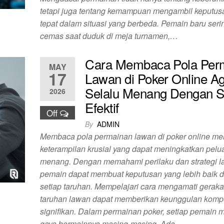
tetapi juga tentang kemampuan mengambil keputus
tepat dalam situasi yang berbeda. Pemain baru ser
cemas saat duduk di meja turnamen,…
Cara Membaca Pola Per
MAY
17
Lawan di Poker Online A
Selalu Menang Dengan St
2026
Efektif
Off
By
ADMIN
Membaca pola permainan lawan di poker online m
keterampilan krusial yang dapat meningkatkan pelu
menang. Dengan memahami perilaku dan strategi l
pemain dapat membuat keputusan yang lebih baik 
setiap taruhan. Mempelajari cara mengamati gerak
taruhan lawan dapat memberikan keunggulan kompet
signifikan. Dalam permainan poker, setiap pemain m
gaya bermainnya masing-masing. Ada…