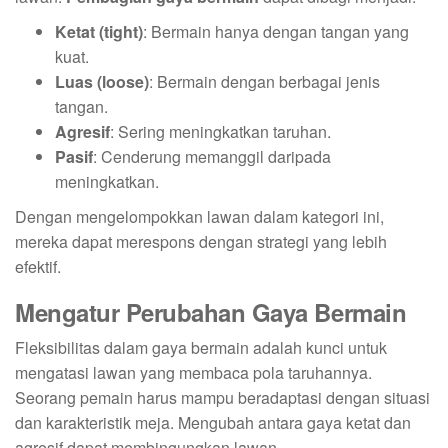
Ketat (tight)
: Bermain hanya dengan tangan yang
kuat.
Luas (loose)
: Bermain dengan berbagai jenis
tangan.
Agresif
: Sering meningkatkan taruhan.
Pasif
: Cenderung memanggil daripada
meningkatkan.
Dengan mengelompokkan lawan dalam kategori ini,
mereka dapat merespons dengan strategi yang lebih
efektif.
Mengatur Perubahan Gaya Bermain
Fleksibilitas dalam gaya bermain adalah kunci untuk
mengatasi lawan yang membaca pola taruhannya.
Seorang pemain harus mampu beradaptasi dengan situasi
dan karakteristik meja. Mengubah antara gaya ketat dan
agresif dapat membingungkan lawan.