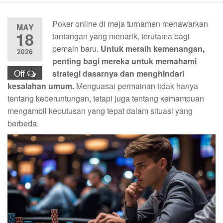
Poker online di meja turnamen menawarkan
MAY
18
tantangan yang menarik, terutama bagi
pemain baru.
Untuk meraih kemenangan,
2026
penting bagi mereka untuk memahami
Off
strategi dasarnya dan menghindari
kesalahan umum.
Menguasai permainan tidak hanya
tentang keberuntungan, tetapi juga tentang kemampuan
mengambil keputusan yang tepat dalam situasi yang
berbeda.