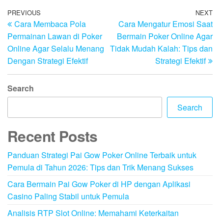
Post
Previous
PREVIOUS
NEXT
N
Cara Membaca Pola
Cara Mengatur Emosi Saat
Post
Po
navigation
Permainan Lawan di Poker
Bermain Poker Online Agar
Online Agar Selalu Menang
Tidak Mudah Kalah: Tips dan
Dengan Strategi Efektif
Strategi Efektif
Search
Search
Recent Posts
Panduan Strategi Pai Gow Poker Online Terbaik untuk
Pemula di Tahun 2026: Tips dan Trik Menang Sukses
Cara Bermain Pai Gow Poker di HP dengan Aplikasi
Casino Paling Stabil untuk Pemula
Analisis RTP Slot Online: Memahami Keterkaitan