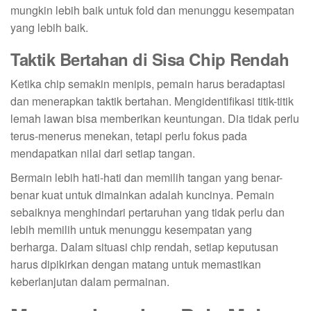
mungkin lebih baik untuk fold dan menunggu kesempatan
yang lebih baik.
Taktik Bertahan di Sisa Chip Rendah
Ketika chip semakin menipis, pemain harus beradaptasi
dan menerapkan taktik bertahan. Mengidentifikasi titik-titik
lemah lawan bisa memberikan keuntungan. Dia tidak perlu
terus-menerus menekan, tetapi perlu fokus pada
mendapatkan nilai dari setiap tangan.
Bermain lebih hati-hati dan memilih tangan yang benar-
benar kuat untuk dimainkan adalah kuncinya. Pemain
sebaiknya menghindari pertaruhan yang tidak perlu dan
lebih memilih untuk menunggu kesempatan yang
berharga. Dalam situasi chip rendah, setiap keputusan
harus dipikirkan dengan matang untuk memastikan
keberlanjutan dalam permainan.