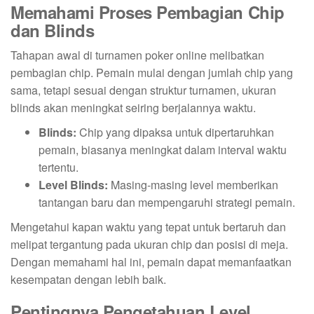
Memahami Proses Pembagian Chip
dan Blinds
Tahapan awal di turnamen poker online melibatkan
pembagian chip. Pemain mulai dengan jumlah chip yang
sama, tetapi sesuai dengan struktur turnamen, ukuran
blinds akan meningkat seiring berjalannya waktu.
Blinds:
Chip yang dipaksa untuk dipertaruhkan
pemain, biasanya meningkat dalam interval waktu
tertentu.
Level Blinds:
Masing-masing level memberikan
tantangan baru dan mempengaruhi strategi pemain.
Mengetahui kapan waktu yang tepat untuk bertaruh dan
melipat tergantung pada ukuran chip dan posisi di meja.
Dengan memahami hal ini, pemain dapat memanfaatkan
kesempatan dengan lebih baik.
Pentingnya Pengetahuan Level