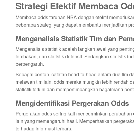
Strategi Efektif Membaca O
Membaca odds taruhan NBA dengan efektif memerlukan 
beberapa strategi yang dapat membantu menjadikan pro
Menganalisis Statistik Tim dan Pem
Menganalisis statistik adalah langkah awal yang penti
tembakan, dan statistik defensif. Sedangkan statistik ind
berpengaruh.
Sebagai contoh, catatan head-to-head antara dua tim d
melawan tim lain, odds mereka mungkin lebih rendah da
statistik terkini dan mempertimbangkan bagaimana perf
Mengidentifikasi Pergerakan Odds
Pergerakan odds sering kali mencerminkan perubahan dal
lain yang memengaruhi hasil. Memperhatikan pergeraka
terhadap informasi terbaru.