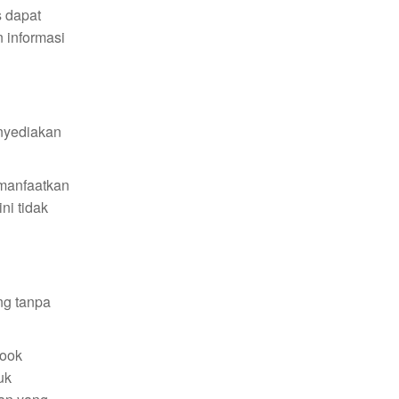
s dapat
 informasi
enyediakan
emanfaatkan
ni tidak
ng tanpa
book
uk