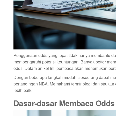
Penggunaan odds yang tepat tidak hanya membantu dal
mempengaruhi potensi keuntungan. Banyak bettor menca
odds. Dalam artikel ini, pembaca akan menemukan berb
Dengan beberapa langkah mudah, seseorang dapat men
pertandingan NBA. Memahami terminologi dan struktur 
lebih baik.
Dasar-dasar Membaca Odds