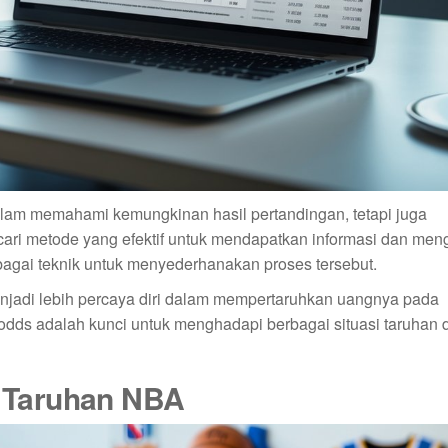
am memahami kemungkinan hasil pertandingan, tetapi juga
ri metode yang efektif untuk mendapatkan informasi dan meng
agai teknik untuk menyederhanakan proses tersebut.
jadi lebih percaya diri dalam mempertaruhkan uangnya pada
odds adalah kunci untuk menghadapi berbagai situasi taruhan
 Taruhan NBA