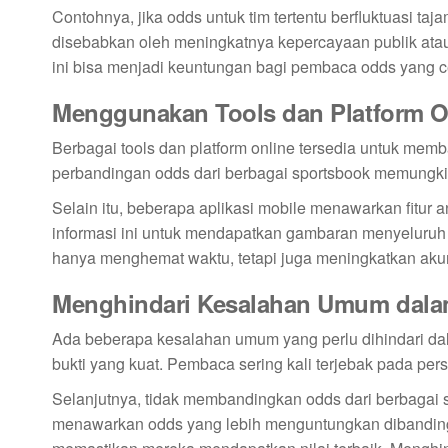
Contohnya, jika odds untuk tim tertentu berfluktuasi taj
disebabkan oleh meningkatnya kepercayaan publik atau
ini bisa menjadi keuntungan bagi pembaca odds yang c
Menggunakan Tools dan Platform 
Berbagai tools dan platform online tersedia untuk me
perbandingan odds dari berbagai sportsbook memungkin
Selain itu, beberapa aplikasi mobile menawarkan fitur 
informasi ini untuk mendapatkan gambaran menyeluruh 
hanya menghemat waktu, tetapi juga meningkatkan akur
Menghindari Kesalahan Umum dal
Ada beberapa kesalahan umum yang perlu dihindari d
bukti yang kuat. Pembaca sering kali terjebak pada per
Selanjutnya, tidak membandingkan odds dari berbagai 
menawarkan odds yang lebih menguntungkan dibandingk