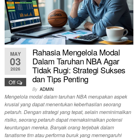
Rahasia Mengelola Modal
MAY
03
Dalam Taruhan NBA Agar
Tidak Rugi: Strategi Sukses
2026
dan Tips Penting
Off
By
ADMIN
Mengelola modal dalam taruhan NBA merupakan aspek
krusial yang dapat menentukan keberhasilan seorang
petaruh. Dengan strategi yang tepat, selain meminimalkan
risiko, seorang petaruh dapat memaksimalkan potensi
keuntungan mereka. Banyak orang terjebak dalam
fanatisme tim atau performa buruk yang memengaruhi