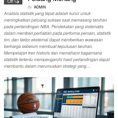
Off
By
ADMIN
Analisis statistik yang tepat adalah kunci untuk
meningkatkan peluang sukses saat memasang taruhan
pada pertandingan NBA. Pendekatan yang sistematis
dalam memberi perhatian pada performa pemain, statistik
tim, dan faktor eksternal dapat memberikan wawasan
berharga sebelum membuat keputusan taruhan.
Mempelajari tren historis dan memahami bagaimana
statistik tertentu mempengaruhi hasil pertandingan dapat
membantu dalam merumuskan strategi yang…