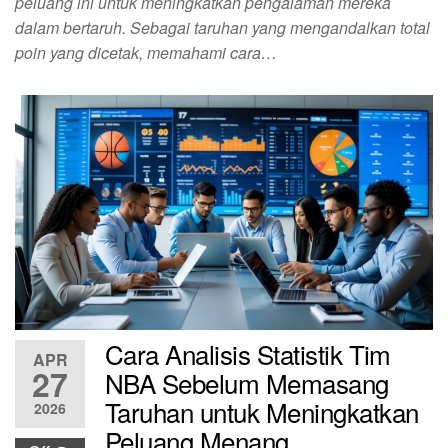
peluang ini untuk meningkatkan pengalaman mereka
dalam bertaruh. Sebagai taruhan yang mengandalkan total
poin yang dicetak, memahami cara…
Cara Analisis Statistik Tim
APR
27
NBA Sebelum Memasang
Taruhan untuk Meningkatkan
2026
Peluang Menang