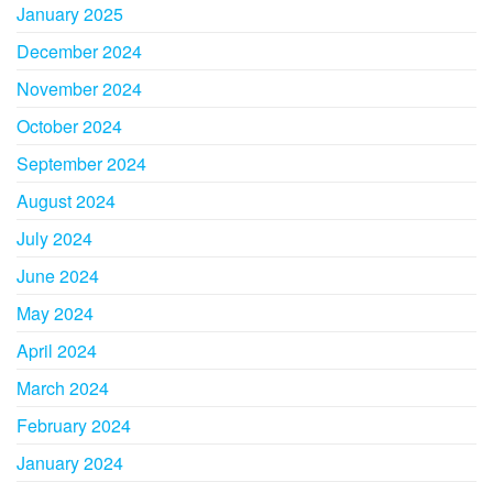
January 2025
December 2024
November 2024
October 2024
September 2024
August 2024
July 2024
June 2024
May 2024
April 2024
March 2024
February 2024
January 2024