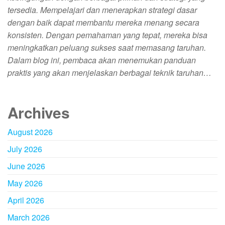
tersedia. Mempelajari dan menerapkan strategi dasar
dengan baik dapat membantu mereka menang secara
konsisten. Dengan pemahaman yang tepat, mereka bisa
meningkatkan peluang sukses saat memasang taruhan.
Dalam blog ini, pembaca akan menemukan panduan
praktis yang akan menjelaskan berbagai teknik taruhan…
Archives
August 2026
July 2026
June 2026
May 2026
April 2026
March 2026