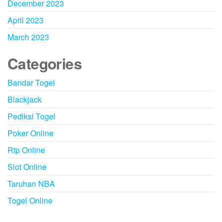
December 2023
April 2023
March 2023
Categories
Bandar Togel
Blackjack
Pediksi Togel
Poker Online
Rtp Online
Slot Online
Taruhan NBA
Togel Online