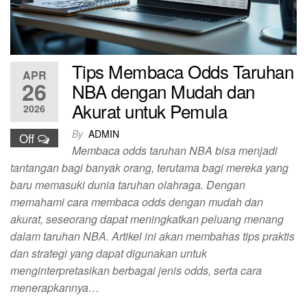
Tips Membaca Odds Taruhan
APR
26
NBA dengan Mudah dan
Akurat untuk Pemula
2026
By
ADMIN
Off
Membaca odds taruhan NBA bisa menjadi
tantangan bagi banyak orang, terutama bagi mereka yang
baru memasuki dunia taruhan olahraga. Dengan
memahami cara membaca odds dengan mudah dan
akurat, seseorang dapat meningkatkan peluang menang
dalam taruhan NBA. Artikel ini akan membahas tips praktis
dan strategi yang dapat digunakan untuk
menginterpretasikan berbagai jenis odds, serta cara
menerapkannya…