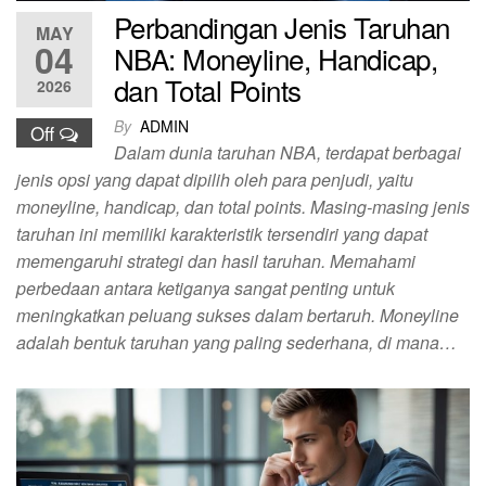
Perbandingan Jenis Taruhan
MAY
04
NBA: Moneyline, Handicap,
dan Total Points
2026
By
ADMIN
Off
Dalam dunia taruhan NBA, terdapat berbagai
jenis opsi yang dapat dipilih oleh para penjudi, yaitu
moneyline, handicap, dan total points. Masing-masing jenis
taruhan ini memiliki karakteristik tersendiri yang dapat
memengaruhi strategi dan hasil taruhan. Memahami
perbedaan antara ketiganya sangat penting untuk
meningkatkan peluang sukses dalam bertaruh. Moneyline
adalah bentuk taruhan yang paling sederhana, di mana…