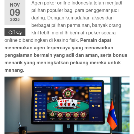
Agen poker online Indonesia telah menjadi
NOV
09
pilihan populer bagi para penggemar judi
daring. Dengan kemudahan akses dan
2025
berbagai pilihan permainan, banyak orang
Off
kini lebih memilih bermain poker secara
online dibandingkan di kasino fisik.
Pemain dapat
menemukan agen terpercaya yang menawarkan
pengalaman bermain yang adil dan aman, serta bonus
menarik yang meningkatkan peluang mereka untuk
menang.