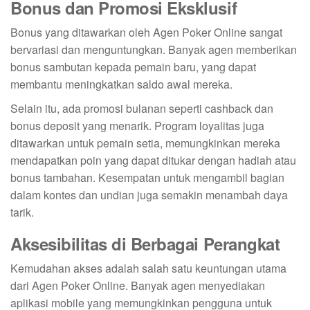
Bonus dan Promosi Eksklusif
Bonus yang ditawarkan oleh Agen Poker Online sangat
bervariasi dan menguntungkan. Banyak agen memberikan
bonus sambutan kepada pemain baru, yang dapat
membantu meningkatkan saldo awal mereka.
Selain itu, ada promosi bulanan seperti cashback dan
bonus deposit yang menarik. Program loyalitas juga
ditawarkan untuk pemain setia, memungkinkan mereka
mendapatkan poin yang dapat ditukar dengan hadiah atau
bonus tambahan. Kesempatan untuk mengambil bagian
dalam kontes dan undian juga semakin menambah daya
tarik.
Aksesibilitas di Berbagai Perangkat
Kemudahan akses adalah salah satu keuntungan utama
dari Agen Poker Online. Banyak agen menyediakan
aplikasi mobile yang memungkinkan pengguna untuk