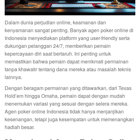
Dalam dunia perjudian online, keamanan dan
kenyamanan sangat penting. Banyak agen poker online di
Indonesia menyediakan platform yang user-friendly serta
dukungan pelanggan 24/7, memberikan pemain
kepercayaan diri saat bertaruh. Ini penting untuk
memastikan bahwa pemain dapat menikmati permainan
tanpa khawatir tentang dana mereka atau masalah teknis
lainnya.
Dengan beragam permainan yang ditawarkan, dari Texas
Hold’em hingga Omaha, pemain dapat dengan mudah
menemukan variasi yang sesuai dengan selera mereka.
Agen poker online Indonesia tidak hanya menjanjikan
kesenangan, tetapi juga kesempatan untuk memenangkan
hadiah besar.