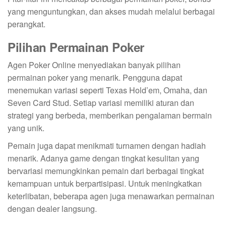
yang menguntungkan, dan akses mudah melalui berbagai
perangkat.
Pilihan Permainan Poker
Agen Poker Online menyediakan banyak pilihan
permainan poker yang menarik. Pengguna dapat
menemukan variasi seperti Texas Hold’em, Omaha, dan
Seven Card Stud. Setiap variasi memiliki aturan dan
strategi yang berbeda, memberikan pengalaman bermain
yang unik.
Pemain juga dapat menikmati turnamen dengan hadiah
menarik. Adanya game dengan tingkat kesulitan yang
bervariasi memungkinkan pemain dari berbagai tingkat
kemampuan untuk berpartisipasi. Untuk meningkatkan
keterlibatan, beberapa agen juga menawarkan permainan
dengan dealer langsung.