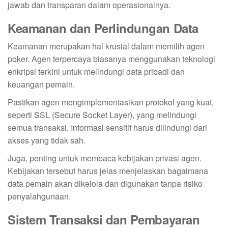
jawab dan transparan dalam operasionalnya.
Keamanan dan Perlindungan Data
Keamanan merupakan hal krusial dalam memilih agen
poker. Agen terpercaya biasanya menggunakan teknologi
enkripsi terkini untuk melindungi data pribadi dan
keuangan pemain.
Pastikan agen mengimplementasikan protokol yang kuat,
seperti SSL (Secure Socket Layer), yang melindungi
semua transaksi. Informasi sensitif harus dilindungi dari
akses yang tidak sah.
Juga, penting untuk membaca kebijakan privasi agen.
Kebijakan tersebut harus jelas menjelaskan bagaimana
data pemain akan dikelola dan digunakan tanpa risiko
penyalahgunaan.
Sistem Transaksi dan Pembayaran