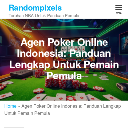
Skip
Randompixels
to
Menu
Taruhan NBA Untuk Panduan Pemula
the
content
Agen Poker Online
Indonesia: Panduan
Lengkap Untuk Pemain
Pemula
Home
»
Agen Poker Online Indonesia: Panduan Lengkap
Untuk Pemain Pemula