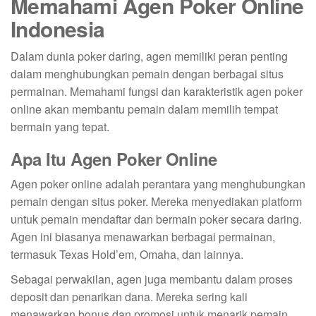
Memahami Agen Poker Online
Indonesia
Dalam dunia poker daring, agen memiliki peran penting
dalam menghubungkan pemain dengan berbagai situs
permainan. Memahami fungsi dan karakteristik agen poker
online akan membantu pemain dalam memilih tempat
bermain yang tepat.
Apa Itu Agen Poker Online
Agen poker online adalah perantara yang menghubungkan
pemain dengan situs poker. Mereka menyediakan platform
untuk pemain mendaftar dan bermain poker secara daring.
Agen ini biasanya menawarkan berbagai permainan,
termasuk Texas Hold’em, Omaha, dan lainnya.
Sebagai perwakilan, agen juga membantu dalam proses
deposit dan penarikan dana. Mereka sering kali
menawarkan bonus dan promosi untuk menarik pemain